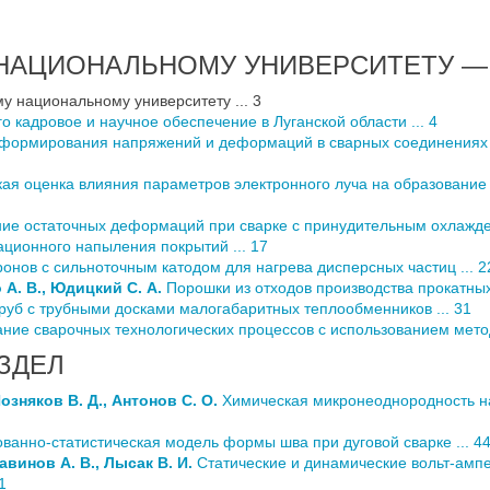
НАЦИОНАЛЬНОМУ УНИВЕРСИТЕТУ — 
у национальному университету ... 3
о кадровое и научное обеспечение в Луганской области ... 4
формирования напряжений и деформаций в сварных соединениях 
кая оценка влияния параметров электронного луча на образование
ие остаточных деформаций при сварке с принудительным охлажден
ационного напыления покрытий ... 17
онов с сильноточным катодом для нагрева дисперсных частиц ... 2
 А. В., Юдицкий С. А.
Порошки из отходов производства прокатных
руб с трубными досками малогабаритных теплообменников ... 31
ние сварочных технологических процессов с использованием метод
ЗДЕЛ
Позняков В. Д., Антонов С. О.
Химическая микронеоднородность на
ванно-статистическая модель формы шва при дуговой сварке ... 4
Савинов А. В., Лысак В. И.
Статические и динамические вольт-амп
1