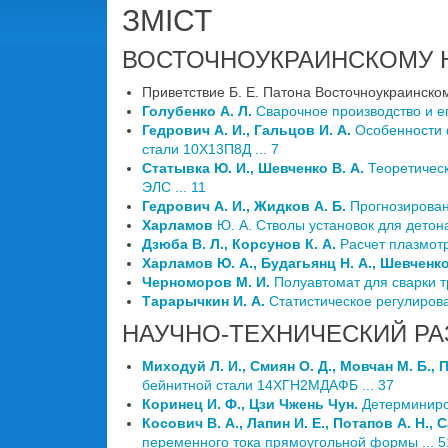
ЗМІСТ
ВОСТОЧНОУКРАИНСКОМУ 
Приветствие Б. Е. Патона Восточноукраинском
Голубенко А. Л.
Сварочное производство и ег
Гедрович А. И., Гальцов И. А.
Особенности 
стали 10Х13П8Д ... 7
Статывка Ю. И., Шевченко В. А.
Теоретичес
ЭЛС ... 11
Гедрович А. И., Жидков А. Б.
Прогнозирован
Харламов
Ю. А. Стволы установок для детон
Дзюба В. Л., Корсунов К. А.
Расчет плазмотр
Харламов Ю. А., Будагьянц Н. А., Шевченко
Черноморов М. И.
Полуавтомат для сварки т
Тарарычкин И. А.
Статистическое регулирова
НАУЧНО-ТЕХНИЧЕСКИЙ РА
Миходуй Л. И., Смиян О. Д., Мовчан М. Б., 
бейнитной стали 14ХГН2МДАФБ ... 37
Коринец И. Ф., Цзи Чжень Чун.
Детерминиро
Косович В. А., Лапин И. Е., Потапов А. Н., 
переменного тока прямоугольной формы ... 5