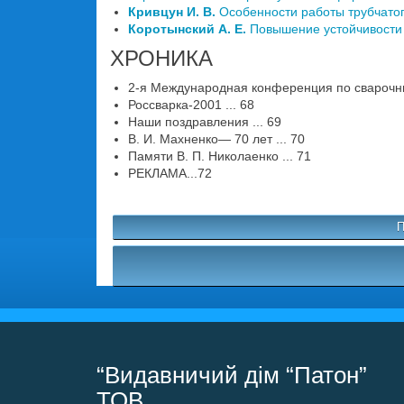
Кривцун И. В.
Особенности работы трубчатог
Коротынский А. Е.
Повышение устойчивости г
ХРОНИКА
2-я Международная конференция по сварочны
Россварка-2001 ... 68
Наши поздравления ... 69
В. И. Махненко— 70 лет ... 70
Памяти В. П. Николаенко ... 71
РЕКЛАМА...72
П
“Видавничий дім “Патон”
ТОВ