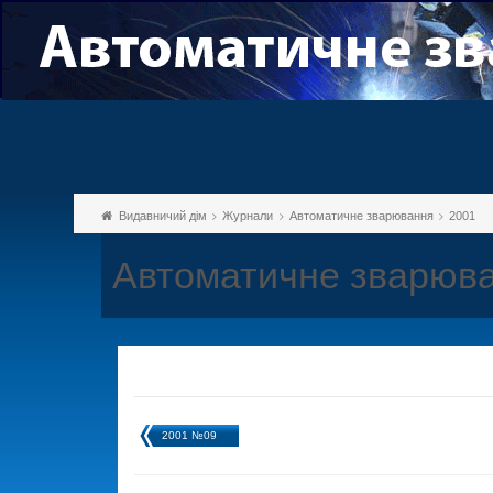
Видавничий дім
Журнали
Автоматичне зварювання
2001
Автоматичне зварюва
2001 №09