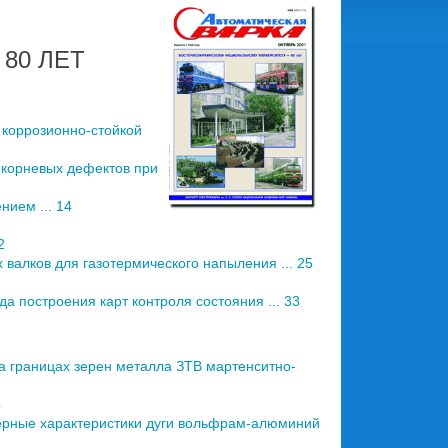
80 ЛЕТ
коррозионно-стойкой
 корневых дефектов при
ием ... 14
2
 валков для газотермического напыления ... 25
а построения карт контроля состояния ... 33
 границах зерен металла ЗТВ мартенситно-
4
ерные характеристики дуги вольфрам-алюминий