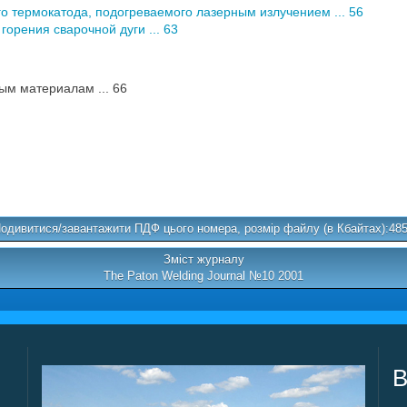
о термокатода, подогреваемого лазерным излучением ... 56
орения сварочной дуги ... 63
м материалам ... 66
одивитися/завантажити ПДФ цього номера, розмір файлу (в Кбайтах):48
Зміст журналу
The Paton Welding Journal №10 2001
В