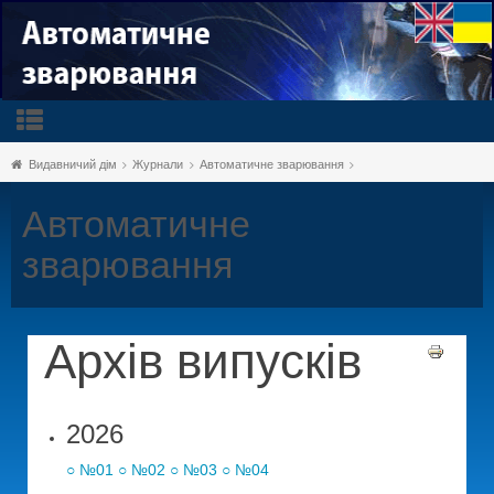
Видавничий дім
Журнали
Автоматичне зварювання
Автоматичне
зварювання
Архів випусків
2026
○ №01
○ №02
○ №03
○ №04