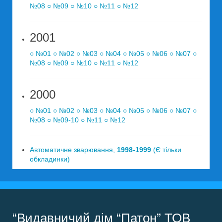
№08
○ №09
○ №10
○ №11
○ №12
2001
○ №01
○ №02
○ №03
○ №04
○ №05
○ №06
○ №07
○
№08
○ №09
○ №10
○ №11
○ №12
2000
○ №01
○ №02
○ №03
○ №04
○ №05
○ №06
○ №07
○
№08
○ №09-10
○ №11
○ №12
Автоматичне зварювання,
1998-1999
(Є тільки
обкладинки)
“Видавничий дім “Патон” ТОВ