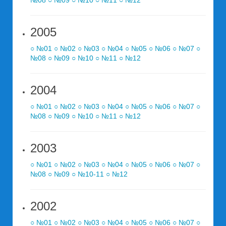
№08
○ №09
○ №10
○ №11
○ №12
2005
○ №01
○ №02
○ №03
○ №04
○ №05
○ №06
○ №07
○
№08
○ №09
○ №10
○ №11
○ №12
2004
○ №01
○ №02
○ №03
○ №04
○ №05
○ №06
○ №07
○
№08
○ №09
○ №10
○ №11
○ №12
2003
○ №01
○ №02
○ №03
○ №04
○ №05
○ №06
○ №07
○
№08
○ №09
○ №10-11
○ №12
2002
○ №01
○ №02
○ №03
○ №04
○ №05
○ №06
○ №07
○