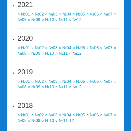
2021
○ №01
○ №02
○ №03
○ №04
○ №05
○ №06
○ №07
○
№08
○ №09
○ №10
○ №11
○ №12
2020
○ №01
○ №02
○ №03
○ №04
○ №05
○ №06
○ №07
○
№08
○ №09
○ №10
○ №11
○ №12
2019
○ №01
○ №02
○ №03
○ №04
○ №05
○ №06
○ №07
○
№08
○ №09
○ №10
○ №11
○ №12
2018
○ №01
○ №02
○ №03
○ №04
○ №05
○ №06
○ №07
○
№08
○ №09
○ №10
○ №11-12