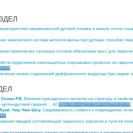
ЗДЕЛ
арактеристики неравновесной дуговой плазмы в канале сопла плазм
е химического состава металла ванны при дуговых способах сварк
еизотермических напорных потоков обмазочных масс для сварочных
йств сердечников самозащитных порошковых проволок на сварочн
.01.04
ечения низких содержаний диффузионного водорода при сварке эле
ДЕЛ
 Селин Р.В.
Влияние присадочного металла на структуру и свойст
аргонодуговой сваркой ... 42
https://doi.org/10.15407/as2016.01.06
 Хуай, Чжу Чжи-Шоу.
Свариваемость стойкого к повреждению титан
1.07
ания твердой составляющей сварочного аэрозоля и пути ее попад
специализированного научно-исследовательского и проектно-констр