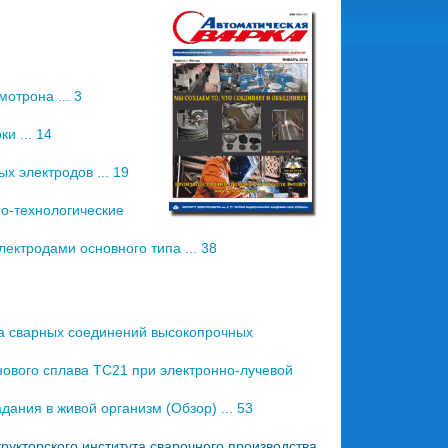
отрона ... 3
и ... 14
 электродов ... 19
о-технологические
ктродами основного типа ... 38
ва сварных соединений высокопрочных
ового сплава ТС21 при электронно-лучевой
ания в живой организм (Обзор) ... 53
укторского института сварочного производства.