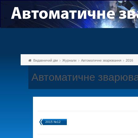
Видавничий дім
Журнали
Автоматичне зварювання
2016
Автоматичне зварюва
2015 №12