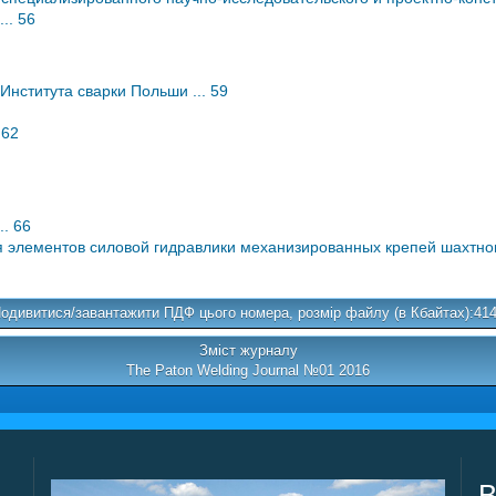
.. 56
нститута сварки Польши ... 59
 62
.. 66
элементов силовой гидравлики механизированных крепей шахтного
одивитися/завантажити ПДФ цього номера, розмір файлу (в Кбайтах):41
Зміст журналу
The Paton Welding Journal №01 2016
В