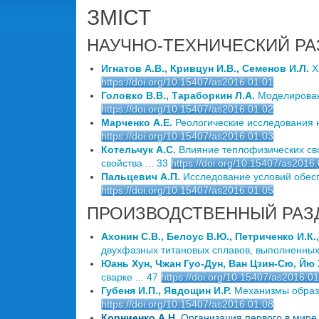
ЗМІСТ
НАУЧНО-ТЕХНИЧЕСКИЙ РА
Игнатов А.В., Кривцун И.В., Семенов И.Л.
Х
https://doi.org/10.15407/as2016.01.01
Головко В.В., Тараборкин Л.А.
Моделировани
https://doi.org/10.15407/as2016.01.02
Марченко А.Е.
Реологические исследования н
https://doi.org/10.15407/as2016.01.03
Котельчук А.С.
Влияние теплофизических сво
свойства ... 33
https://doi.org/10.15407/as2016
Пальцевич А.П.
Исследование условий обесп
https://doi.org/10.15407/as2016.01.05
ПРОИЗВОДСТВЕННЫЙ РАЗ
Ахонин С.В., Белоус В.Ю., Петриченко И.К.,
двухфазных титановых сплавов, выполненных 
Юань Хун, Чжан Гуо-Дун, Ван Цзин-Сю, Йю
сварке ... 47
https://doi.org/10.15407/as2016.0
Губеня И.П., Явдощин И.Р.
Механизмы образов
https://doi.org/10.15407/as2016.01.08
Корниенко А.Н.
Организация первого в мире 