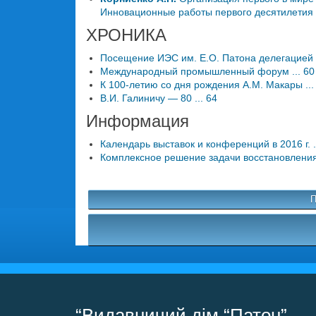
Инновационные работы первого десятилетия .
ХРОНИКА
Посещение ИЭС им. Е.О. Патона делегацией И
Международный промышленный форум ... 60
К 100-летию со дня рождения А.М. Макары ...
В.И. Галиничу — 80 ... 64
Информация
Календарь выставок и конференций в 2016 г. .
Комплексное решение задачи восстановления 
П
“Видавничий дім “Патон”