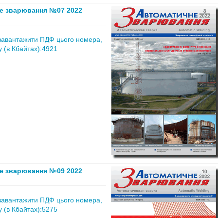
е зварювання №07 2022
завантажити ПДФ цього номера,
 (в Кбайтах):4921
е зварювання №09 2022
завантажити ПДФ цього номера,
 (в Кбайтах):5275