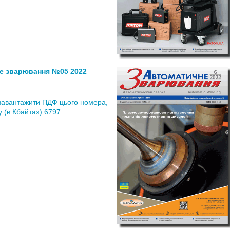
е зварювання №05 2022
завантажити ПДФ цього номера,
 (в Кбайтах):6797