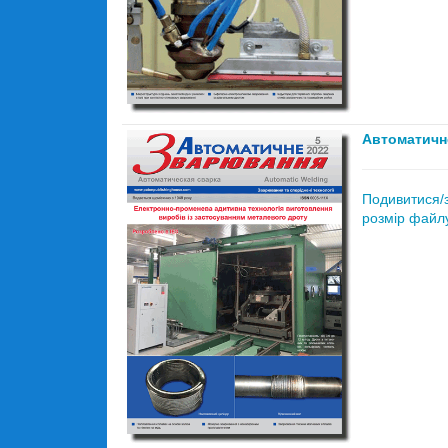
Автоматичн
Подивитися/
розмір файлу