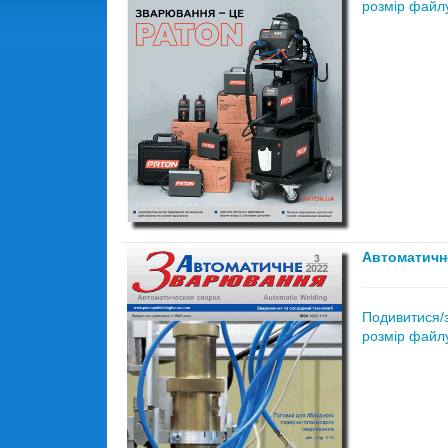
розмір файлу
Автоматичн
Подивитися/
розмір файлу