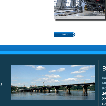
2023
В
на
М
11
К
26
X
Бр