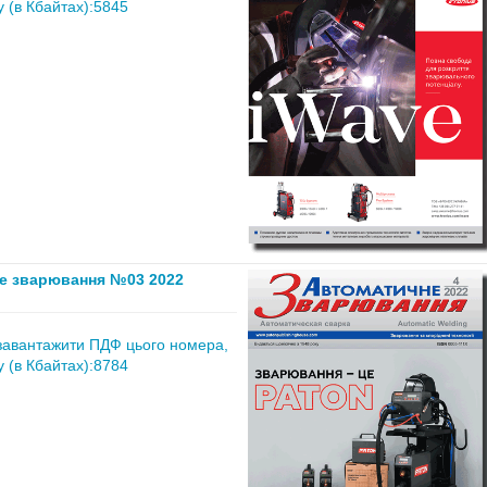
 (в Кбайтах):5845
е зварювання №03 2022
завантажити ПДФ цього номера,
 (в Кбайтах):8784