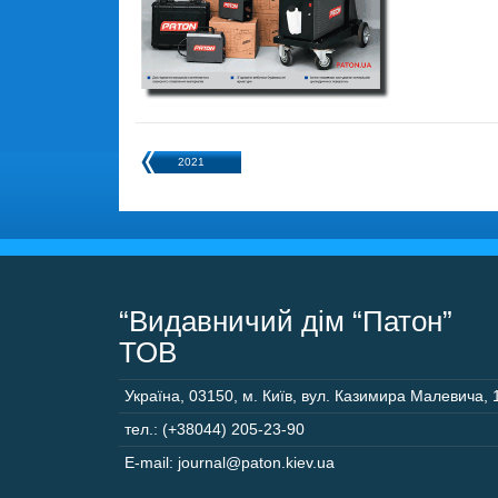
2021
“Видавничий дім “Патон”
ТОВ
Україна
,
03150
,
м. Київ,
вул. Казимира Малевича, 
тел.: (+38044) 205-23-90
E-mail: journal@paton.kiev.ua