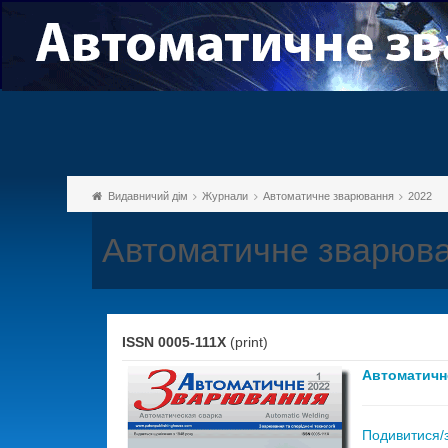
Видавничий дім
Журнали
Автоматичне зварювання
2022
Автоматичне зварюва
ISSN 0005-111X
(print)
Автоматичн
Подивитися/