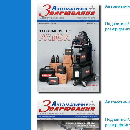
Автоматичн
Подивитися/
розмір файлу
Автоматичн
Подивитися/
розмір файлу