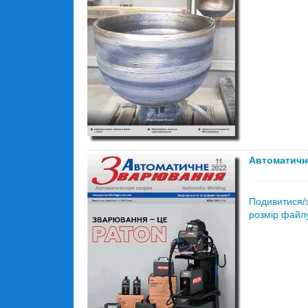
Автоматичн
Подивитися/
розмір файлу