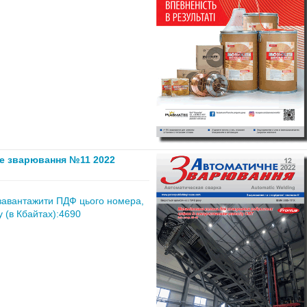
е зварювання №11 2022
завантажити ПДФ цього номера,
 (в Кбайтах):4690