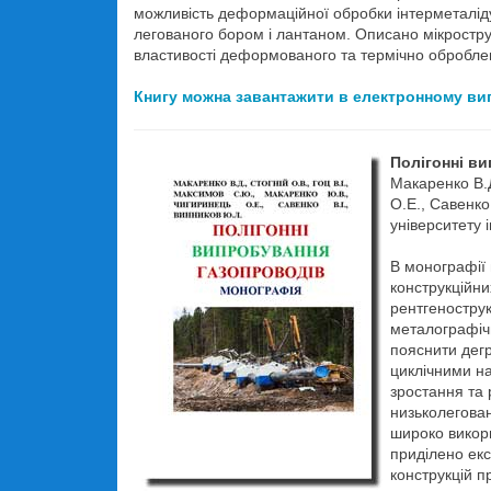
можливість деформаційної обробки інтерметаліду
легованого бором і лантаном. Описано мікростру
властивості деформованого та термічно обробле
Книгу можна завантажити в електронному ви
Полігонні в
Макаренко В.Д
О.Е., Савенко
університету 
В монографіï 
конструкційн
рентгенострук
металографіч
пояснити дег
циклічними н
зростання та 
низьколегова
широко викори
приділено ек
конструкцій п