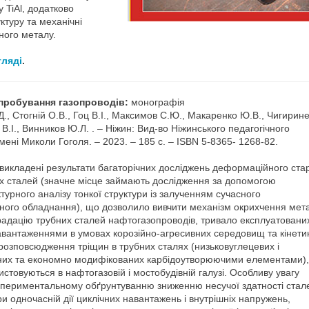
 TiAl, додатково
ктуру та механічні
ного металу.
гляді
.
ипробування газопроводів:
монографія
., Стогній О.В., Гоц В.І., Максимов С.Ю., Макаренко Ю.В., Чигирин
 В.І., Винников Ю.Л. . – Ніжин: Вид-во Ніжинського педагогічного
імені Миколи Гоголя. – 2023. – 185 с. – ISBN 5-8365- 1268-82.
викладені результати багаторічних досліджень деформаційного ста
их сталей (значне місце займають дослідження за допомогою
турного аналізу тонкої структури із залученням сучасного
ного обладнання), що дозволило вивчити механізм окрихчення мета
радацію трубних сталей нафтогазопроводів, тривало експлуатованих
авантаженнями в умовах корозійно-агресивних середовищ та кінети
розповсюдження тріщин в трубних сталях (низьковуглецевих і
них та економно модифікованих карбідоутворюючими елементами), 
стовуються в нафтогазовій і мостобудівній галузі. Особливу увагу
спериментальному обґрунтуванню зниженню несучої здатності стал
ри одночасній дії циклічних навантажень і внутрішніх напружень,