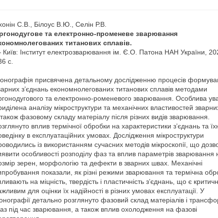
хонін С.В., Білоус В.Ю., Селін Р.В.
ргонодугове та електронно-променеве зварювання
кономнолегованих титанових сплавів.
 Київ: Інститут електрозварювання ім. Є.О. Патона НАН України, 2
36 с.
онографія присвячена детальному дослідженню процесів формува
варних з’єднань економнолегованих титанових сплавів методами
ргонодугового та електронно-роменевого зварювання. Особлива ув
риділена аналізу мікроструктури та механічних властивостей зварних
 також фазовому складу матеріалу після різних видів зварювання.
озглянуто вплив термічної обробки на характеристики з’єднань та ї
оведінку в експлуатаційних умовах. Дослідження мікроструктури
роводились із використанням сучасних методів мікроскопії, що доз
иявити особливості розподілу фаз та вплив параметрів зварювання 
озмір зерен, морфологію та дефекти в зварних швах. Механічні
ипробування показали, як різні режими зварювання та термічна обр
пливають на міцність, твердість і пластичність з’єднань, що є критич
ажливим для оцінки їх надійності в різних умовах експлуатації. У
онографії детально розглянуто фазовий склад матеріалів і трансфо
аз під час зварювання, а також вплив охолодження на фазові