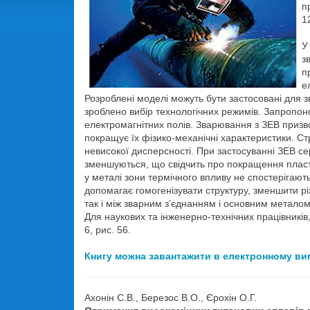
п
1
У
з
п
е
Розроблені моделі можуть бути застосовані для 
зроблено вибір технологічних режимів. Запропоно
електромагнітних полів. Зварювання з ЗЕВ призв
покращує їх фізико-механічні характеристики. С
невисокої дисперсності. При застосуванні ЗЕВ се
зменшуються, що свідчить про покращення пласт
у металі зони термічного впливу не спостерігают
допомагає гомогенізувати структуру, зменшити р
так і між зварним з’єднанням і основним металом
Для наукових та інженерно-технічних працівників,
6, рис. 56.
Книгу можна завантажити в електронному ви
Ахонін С.В., Березос В.О., Єрохін О.Г.