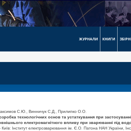
ЖУРНАЛИ
КНИГИ
ЗБІР
аксимов С.Ю., Винничук С.Д., Прилипко О.О.
озробка технологічних основ та устаткування при застосуванн
овнішнього електромагнітного впливу при зварюванні під вод
 Київ: Інститут електрозварювання ім. Є.О. Патона НАН України, Інс