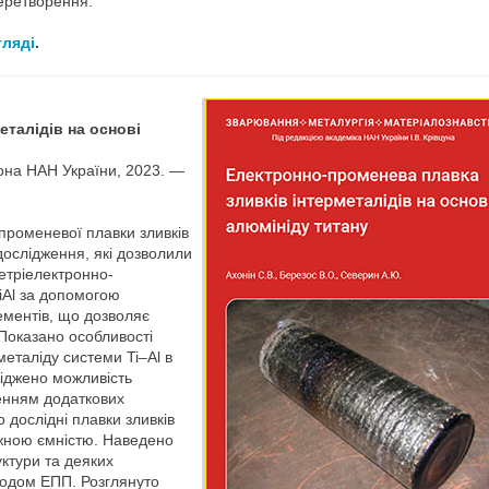
еретворення.
гляді
.
еталідів на основі
тона НАН України, 2023. —
променевої плавки зливків
дослідження, які дозволили
етріелектронно-
iAl за допомогою
ментів, що дозволяє
 Показано особливості
рметаліду системи Ti–Al в
ліджено можливість
денням додаткових
о дослідні плавки зливків
жною ємністю. Наведено
уктури та деяких
тодом ЕПП. Розглянуто