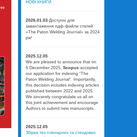
НОВІ КНИГИ
2026.01.03
Доступні для
завантаження пдф-файли статей
«The Paton Welding Journal» за 2024
рік!
2025.12.05
We are pleased to announce that on
5 December 2025,
Scopus
accepted
our application for indexing “The
Paton Welding Journal”. Importantly,
this decision includes indexing articles
published between 2022 and 2025.
We sincerely congratulate us all on
this joint achievement and encourage
Authors to submit new manuscripts.
2025.12.05
Збірка тез пленарних та стендових