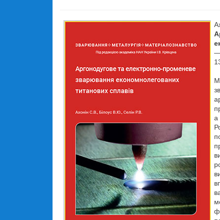
А
А
е
—
1
М
з
а
п
а
Р
п
п
в
р
в
в
в
м
ф