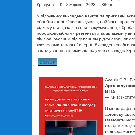
Крівцуна. – К.: Хімджест, 2023. – 360 с.
У підручнику викладено наукові та прикладні аспе
обробки сталі. Описані сучасні, найбільш прогрес
рідкому стані, включаючи: вакуумування, обробл
порошкоподібними реагентами та шлаками у вилив
піч з одночасним підігріванням рідкої сталі, як е
джерелами теплової енергії. Викладені особливос
застосування в промислових умовах заводів Украї
Больше
Ахонін С.В., Бі
Аргонодугове
ВТ19.
— Київ: Інстит
В монографії 
аргонодуговог
математичного
склад металу з
вольфрамовим 