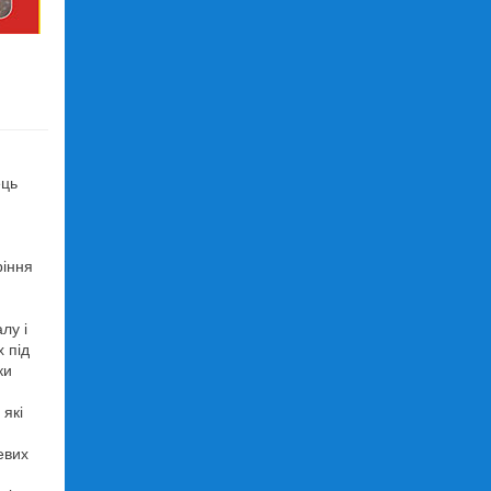
ець
ріння
лу і
 під
ки
які
евих