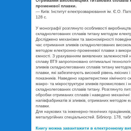
Отримання високоміцних титанових сплавів 
променевої плавки.
— Київ: Інститут електрозварювання ім. Є.О. Па
128 с.
У монографії розглянуто особливості виробництва
складнолегованих сплавів титану методом елект
Досліджено механізми та закономірності поведін
час отримання зливків складнолегованих високом
методом електронно-променевої плавки з викор
ємності. З урахуванням виявлених залежностей н
сплаву ВТ9 запропоновано оптимальні технолог
зливків складнолегованих сплавів титану метод
плавки, які забезпечують високий рівень якісних і
показників. Наведено характеристики хімічного ск
макро- та мікроструктури зливків промислових і н
складнолегованих сплавів титану. Розглянуто п
обробки отриманих сплавів і наведено механічні
напівфабрикатів зі зливків, отриманих методом 
плавки.
Для наукових та інженерно-технічних працівників,
металургійних спеціальностей. Бібліогр. 178, табл
Книгу можна завантажити в електронному ви