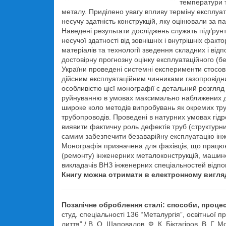
температури т
металу. Приділено увагу впливу терміну експлуат
несучу здатність конструкцій, яку оцінювали за 
Наведені результати досліджень служать підґрун
несучої здатності від зовнішніх і внутрішніх фак
матеріалів та технології зведення складних і ві
достовірну прогнозну оцінку експлуатаційного (
України проведені системні експерименти стосовн
дійсним експлуатаційним чинниками газопровід
особливістю цієї монографії є детальний розгляд 
руйнуванню в умовах максимально наближених до
широке коло методів випробувань як окремих труб,
трубопроводів. Проведені в натурних умовах гі
виявити фактичну роль дефектів труб (структурних,
самим забезпечити безаварійну експлуатацію ін
Монографія призначена для фахівців, що працюют
(ремонту) інженерних металоконструкцій, машинобу
викладачів ВНЗ інженерних спеціальностей відпо
Книгу можна отримати в електронному вигляд
Позапічне оброблення сталі: способи, процес
студ. спеціальності 136 “Металургія”, освітньої
лиття” / В. О. Шаповалов, Ф. К. Біктагіров, В. Г. М