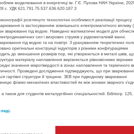
роблем моделювання в енергетиці ім. Г.Є. Пухова НАН України, 202
28 с. УДК 621.791.75:537.636:620.187.3
 монографії розглянуто технологічні особливості реалізації процесу
варювання із застосуванням зовнішнього електромагнітного впливу 
ри зварюванні під водою. Наведено математичні моделі для обчис
лектродинамічних сил і вихрових струмів у рідкометалевій ванні.
зварювання під водою та на повітрі. З урахуванням теоретичних по
вано оригінальні конструкції індукторів з різними конфігураціями
одить до зменшення розмірів пор, які утворюються в металі швів, щ
труктура матеріалу наплавлення вирізняється рівновісними зернами
редні значення мікротвердості в зонах наплавлення та термічного 
ичності. Проведені дослідження підтверджують, що при зварюванні
ься гартівні структури й тріщини. ЗЕВ при підводному зварюванні
ізницю фізико-механічних властивостей як між зонами зварного з’єд
.
 а також для студентів металургійних спеціальностей. Бібліогр. 125,
гляді
.