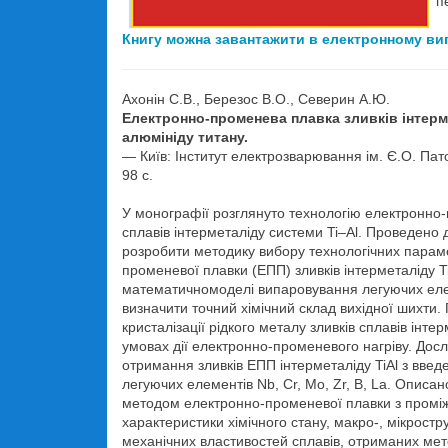
п
Книгу можна завантажити в електронному ви
Ахонін С.В., Березос В.О., Северин А.Ю.
Електронно-променева плавка зливків інтерм
алюмініду титану.
— Київ: Інститут електрозварювання ім. Є.О. Па
98 с.
У монографії розглянуто технологію електронно-
сплавів інтерметаліду системи Ti–Al. Проведено 
розробити методику вибору технологічних парам
променевої плавки (ЕПП) зливків інтерметаліду T
математичномоделі випаровування легуючих еле
визначити точний хімічний склад вихідної шихти.
кристалізації рідкого металу зливків сплавів інте
умовах дії електронно-променевого нагріву. Дос
отримання зливків ЕПП інтерметаліду TiAl з вве
легуючих елементів Nb, Cr, Mo, Zr, B, La. Описан
методом електронно-променевої плавки з промі
характеристики хімічного стану, макро-, мікростр
механічних властивостей сплавів, отриманих ме