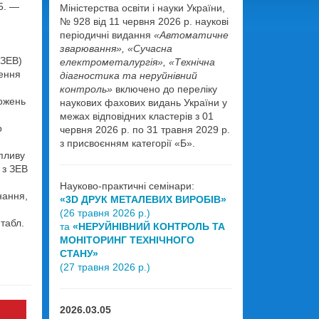
5. —
Міністерства освіти і науки України,
№ 928 від 11 червня 2026 р. наукові
періодичні видання
«Автоматичне
зварювання», «Сучасна
(ЗЕВ)
електрометалургія», «Технічна
лення
діагностика та неруйнівний
контроль»
включено до переліку
ложень
наукових фахових видань України у
межах відповідних кластерів з 01
о
червня 2026 р. по 31 травня 2029 р.
з присвоєнням категорії «Б».
впливу
 з ЗЕВ
Науково-практичні семінари:
нання,
«3D ДРУК МЕТАЛЕВИХ ВИРОБІВ»
(26 травня 2026 р.)
 табл.
та
«НЕРУЙНІВНИЙ КОНТРОЛЬ ТА
МОНІТОРИНГ ТЕХНІЧНОГО
СТАНУ»
(27 травня 2026 р.)
2026.03.05