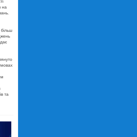
ті
в на
вань.
 більш
джень
ідає
лянуто
 умовах
им
я
ів та