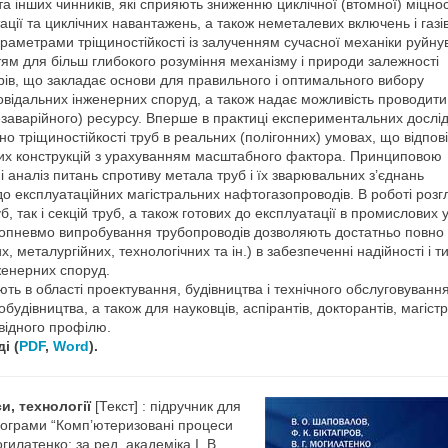
а інших чинників, які сприяють зниженню циклічної (втомної) міцнос
ації та циклічних навантажень, а також неметалевих включень і газі
параметрами тріщиностійкості із залученням сучасної механіки руйну
тям для більш глибокого розуміння механізму і природи залежності
торів, що закладає основи для правильного і оптимального вибору
дповідальних інженерних споруд, а також надає можливість проводити
безаварійного) ресурсу. Вперше в практиці експериментальних дослі
о тріщиностійкості труб в реальних (полігонних) умовах, що відпов
них конструкцій з урахуванням масштабного фактора. Принциповою
і аналіз питань спротиву метала труб і їх зварювальних з’єднань
 експлуатаційних магістральних нафтогазопроводів. В роботі розг
 так і секцій труб, а також готових до експлуатації в промислових
дропневмо випробування трубопроводів дозволяють достатньо повно
 металургійних, технологічних та ін.) в забезпеченні надійності і т
женерних споруд.
ь в області проектування, будівництва і технічного обслуговуванн
дівництва, а також для науковців, аспірантів, докторантів, магістр
відного профілю.
і (
PDF
,
Word
).
и, технології
[Текст] : підручник для
 програми “Комп’ютеризовані процеси
огилатенко; за ред. академіка І. В.