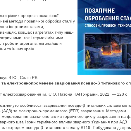
кти різних процесів позапічної
ивні методи позапічної обробки сталі у
ення інертними газами,
ницях, ковшах і агрегатах типу ківш-
лектричними, так і термохімічними
ті роботи агрегатів, які знайшли
ни та інших країн.
лоус В.Ю., Селін Р.В.
 та електроннопроменеве зварювання псевдо-β титанового с
ут електрозварювання ім. Є.О. Патона НАН України, 2022. — 128 с
розглянуто особливості зварювання псевдо-β титанових сплавів мет
о (АДЗ) та електронно-променевого (ЕПЗ) зварювання. Методами
 моделювання визначено вплив термічного циклу зварювання на ф
варного шва і зони термічного впливу зварного з’єднання при АДЗ
електродом псевдо-β титанового сплаву ВТ19. Побудовано діагра