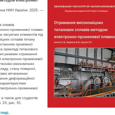
методом електронно-
тона НАН України, 2025. —
 зливків
ронно-променевої плавки.
ки легуючих елементів під
іцних сплавів титану
истанням проміжної
а прикладі титанового
ічні режими отримання
ом електронно-променевої
 техніко-економічних
ладу, стану поверхні,
ових вітчизняних
итання деформаційної
 характеристики
електронно-променевої
 а також для студентів
. 23, рис. 91.
гляді
.