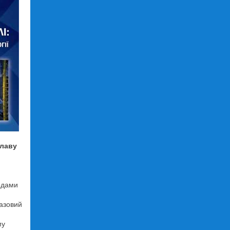
плаву
одами
азовий
му