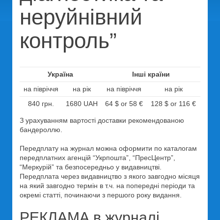
неруйнівний
контроль”
Україна
Інші країни
на півріччя
на рік
на півріччя
на рік
840 грн.
1680 UAH
64 $ or 58 €
128 $ or 116 €
З урахуванням вартості доставки рекомендованою
бандероллю.
Передплату на журнал можна оформити по каталогам
передплатних агенцій “Укрпошта”, “ПресЦентр”,
“Меркурій” та безпосередньо у видавництві.
Передплата через видавництво з якого завгодно місяця
на який завгодно термін в т.ч. на попередні періоди та
окремі статті, починаючи з першого року видання.
РЕКЛАМА в журналі