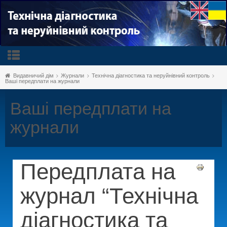
Видавничий дім
Журнали
Технічна діагностика та неруйнівний контроль
Ваші передплати на журнали
Ваші передплати на
журнали
Передплата на
журнал “Технічна
діагностика та