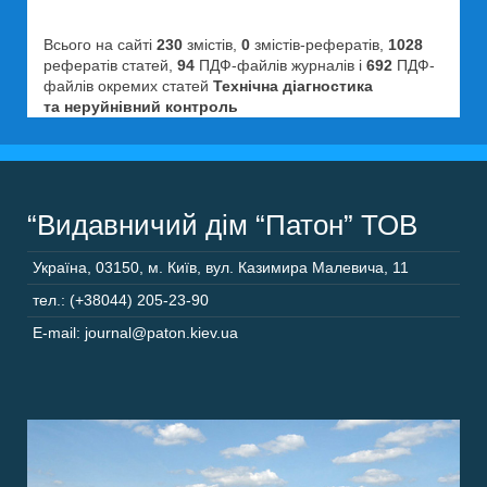
Всього на сайті
230
змістів,
0
змістів-рефератів,
1028
рефератів статей,
94
ПДФ-файлів журналів і
692
ПДФ-
файлів окремих статей
Технічна діагностика
та неруйнівний контроль
“Видавничий дім “Патон” ТОВ
Україна
,
03150
,
м. Київ,
вул. Казимира Малевича, 11
тел.: (+38044) 205-23-90
E-mail: journal@paton.kiev.ua