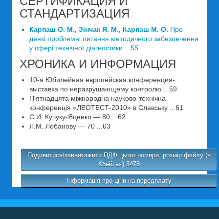
СЕРТИФИКАЦИЯ И
СТАНДАРТИЗАЦИЯ
Карпаш О. М., Зінчак Я. М., Карпаш М. О.
Про
деякі проблемні питання методичного забезпечення
у сфері технічної діагностики ...55
ХРОНИКА И ИНФОРМАЦИЯ
10-я Юбилейная европейская конференция-
выставка по неразрушающему контролю ...59
П'ятнадцята міжнародна науково-технічна
конференція «ЛЕОТЕСТ-2010» в Славську ...61
С.И. Кучуку-Яценко — 80 ...62
Л.М. Лобанову — 70 ...63
Подивитися/завантажити ПДФ цього номера, розмір файлу (в
Кбайтах):3476
Інформація про ціни на передплату