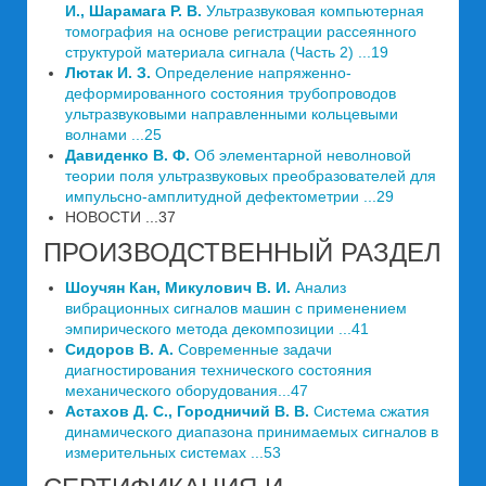
И., Шарамага Р. В.
Ультразвуковая компьютерная
томография на основе регистрации рассеянного
структурой материала сигнала (Часть 2) ...19
Лютак И. З.
Определение напряженно-
деформированного состояния трубопроводов
ультразвуковыми направленными кольцевыми
волнами ...25
Давиденко В. Ф.
Об элементарной неволновой
теории поля ультразвуковых преобразователей для
импульсно-амплитудной дефектометрии ...29
НОВОСТИ ...37
ПРОИЗВОДСТВЕННЫЙ РАЗДЕЛ
Шоучян Кан, Микулович В. И.
Анализ
вибрационных сигналов машин с применением
эмпирического метода декомпозиции ...41
Сидоров В. А.
Современные задачи
диагностирования технического состояния
механического оборудования...47
Астахов Д. С., Городничий В. В.
Система сжатия
динамического диапазона принимаемых сигналов в
измерительных системах ...53