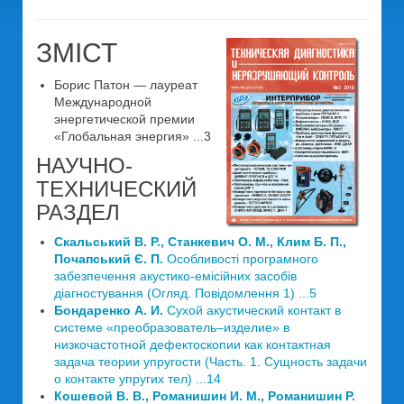
ЗМІСТ
Борис Патон — лауреат
Международной
энергетической премии
«Глобальная энергия» ...3
НАУЧНО-
ТЕХНИЧЕСКИЙ
РАЗДЕЛ
Скальський В. Р., Станкевич О. М., Клим Б. П.,
Почапський Є. П.
Особливості програмного
забезпечення акустико-емісійних засобів
діагностування (Огляд. Повідомлення 1) ...5
Бондаренко А. И.
Сухой акустический контакт в
системе «преобразователь–изделие» в
низкочастотной дефектоскопии как контактная
задача теории упругости (Часть. 1. Сущность задачи
о контакте упругих тел) ...14
Кошевой В. В., Романишин И. М., Романишин Р.