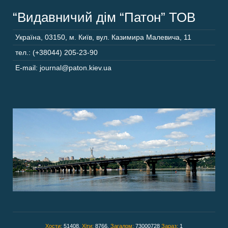
“Видавничий дім “Патон” ТОВ
Україна
,
03150
,
м. Київ,
вул. Казимира Малевича, 11
тел.: (+38044) 205-23-90
E-mail: journal@paton.kiev.ua
Хости:
51408,
Хіти:
8766,
Загалом:
73000728
Зараз:
1