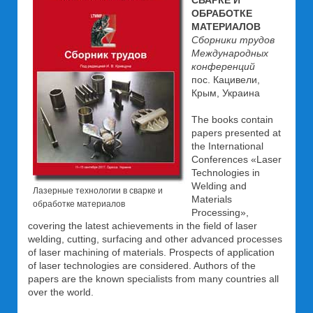
СВАРКЕ И
ОБРАБОТКЕ
МАТЕРИАЛОВ
Сборники трудов
Международных
конференций
пос. Кацивели,
Крым, Украина
The books contain
papers presented at
the International
Conferences «Laser
Technologies in
Welding and
Лазерные технологии в сварке и
Materials
обработке материалов
Processing»,
covering the latest achievements in the field of laser
welding, cutting, surfacing and other advanced processes
of laser machining of materials. Prospects of application
of laser technologies are considered. Authors of the
papers are the known specialists from many countries all
over the world.