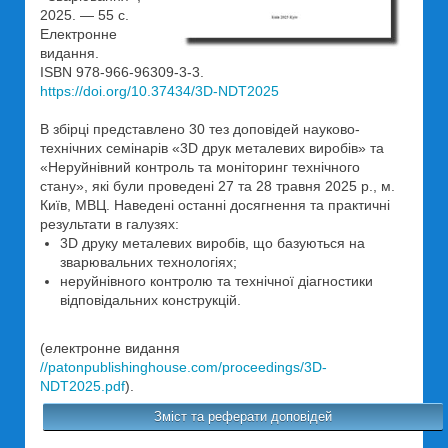
2025. — 55 с.
Електронне
видання.
ISBN 978-966-96309-3-3.
https://doi.org/10.37434/3D-NDT2025
В збірці представлено 30 тез доповідей науково-
технічних семінарів «3D друк металевих виробів» та
«Неруйнівний контроль та моніторинг технічного
стану», які були проведені 27 та 28 травня 2025 р., м.
Київ, МВЦ. Наведені останні досягнення та практичні
результати в галузях:
3D друку металевих виробів, що базуються на
зварювальних технологіях;
неруйнівного контролю та технічної діагностики
відповідальних конструкцій.
(електронне видання
//patonpublishinghouse.com/proceedings/3D-
NDT2025.pdf
).
Зміст та реферати доповідей