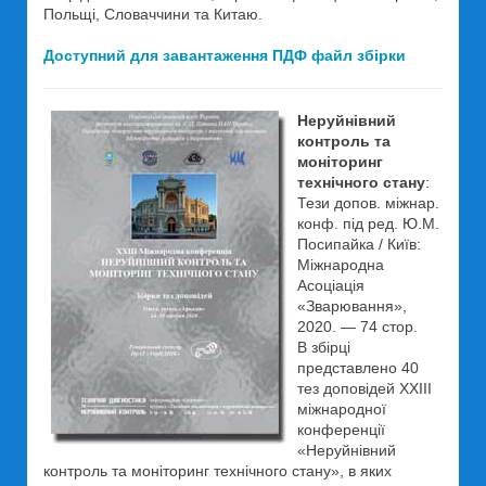
Польщі, Словаччини та Китаю.
Доступний для завантаження ПДФ файл збірки
Неруйнівний
контроль та
моніторинг
технічного стану
:
Тези допов. міжнар.
конф. під ред. Ю.М.
Посипайка / Київ:
Міжнародна
Асоціація
«Зварювання»,
2020. — 74 стор.
В збірці
представлено 40
тез доповідей XXIII
міжнародної
конференції
«Неруйнівний
контроль та моніторинг технічного стану», в яких