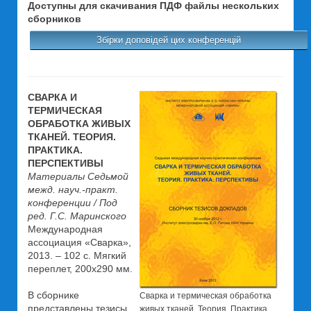
Доступны для скачивания ПДФ файлы нескольких
сборников
Збірки доповідей цих конференцій
СВАРКА И
ТЕРМИЧЕСКАЯ
ОБРАБОТКА ЖИВЫХ
ТКАНЕЙ. ТЕОРИЯ.
ПРАКТИКА.
ПЕРСПЕКТИВЫ
Материалы Седьмой
межд. науч.-практ.
конференции / Под
ред. Г.С. Маринского
Международная
ассоциация «Сварка»,
2013. – 102 с. Мягкий
переплет, 200х290 мм.
В сборнике
Сварка и термическая обработка
представлены тезисы
живых тканей. Теория. Практика.