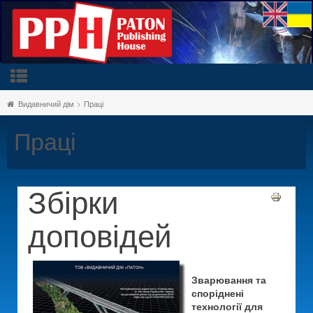
Видавничий дім
Праці
Праці
Збірки
доповідей
Зварювання та
споріднені
технології для