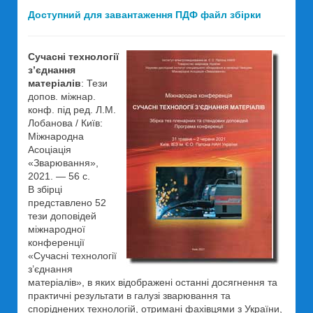
Доступний для завантаження ПДФ файл збірки
Сучасні технології
з’єднання
матеріалів
: Тези
допов. міжнар.
конф. під ред. Л.М.
Лобанова / Київ:
Міжнародна
Асоціація
«Зварювання»,
2021. — 56 с.
В збірці
представлено 52
тези доповідей
міжнародної
конференції
«Сучасні технології
з’єднання
матеріалів», в яких відображені останні досягнення та
практичні результати в галузі зварювання та
споріднених технологій, отримані фахівцями з України,