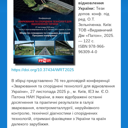
відновлення
України:
Тези
допов. конф. під
ред. О.Т.
Зельніченка. Київ:
ТОВ «Видавничий
Дім «Патон», 2025.
— 122 с.
ISBN 978-966-
96309-4-0
https://doi.org/10.37434/WRT2025
В збірці представлено 76 тез доповідей конференції
«Зварювання та споріднені технології для відновлення
України», 27 листопада 2025 р., м. Київ, ІЕЗ ім. Є.О.
Патона НАН України, в яких відображені останні
досягнення та практичні результати в галузі
зварювання, електрометаллургії, неруйнівного
контролю, технічної діагностики і споріднених
технологій, отримані фахівцями з України та країн
далекого зарубіжжя.