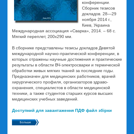
конференции.
Сборник тезисов
докладов. 28—29
ноября 2014 г.,
Киев, Украина
Международная ассоциация «Сварка», 2014. – 68 с.
Мягкий переплет, 200х290 мм.
В сборнике представлены тезисы докладов Девятой
международной научно-практической конференции, в
которых отражены научные достижения и практические
результаты в области ВЧ-электросварки и термической
обработки живых мягких тканей за последние годы.
Предназначен для медицинских работников, врачей
хирургического профиля, организаторов здраво-
охранения, специалистов в области медицинской
техники, а также студентов старших курсов высших
медицинских учебных заведений.
Доступний для завантаження ПДФ файл збірки
Больше