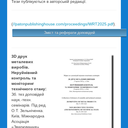
Тези публікуються в авторській редакції.
(
//patonpublishinghouse.com/proceedings/WRT2025.pdf
).
Зміст та реферати доповідей
3D друк
металевих
виробів.
Неруйнівний
контроль та
моніторинг
технічного стану:
Зб. тез доповідей
наук.-техн.
семінарів. Під ред.
О.Т. Зельніченка.
Київ, Міжнародна
Асоціація
«Зварювання»,