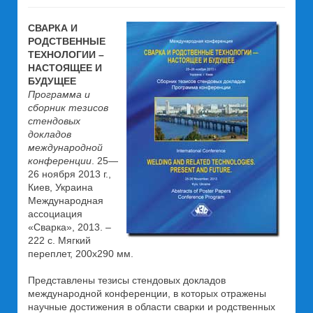
СВАРКА И
РОДСТВЕННЫЕ
ТЕХНОЛОГИИ –
НАСТОЯЩЕЕ И
БУДУЩЕЕ
Программа и
сборник тезисов
стендовых
докладов
международной
конференции
. 25—
26 ноября 2013 г.,
Киев, Украина
Международная
ассоциация
«Сварка», 2013. –
222 с. Мягкий
переплет, 200х290 мм.
Представлены тезисы стендовых докладов
международной конференции, в которых отражены
научные достижения в области сварки и родственных