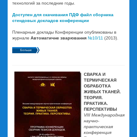
технологий за последние годы.
Доступен для скачивания ПДФ файл сборника
стендовых докладов конференции
Пленарные доклады Конференции опубликованы в
журнале
Автоматичне зварювання
№10/11
(2013).
Больше
СВАРКА И
ТЕРМИЧЕСКАЯ
ОБРАБОТКА
ЖИВЫХ ТКАНЕЙ.
ТЕОРИЯ.
ПРАКТИКА.
ПЕРСПЕКТИВЫ
VIII Международная
научно-
практическая
конференция