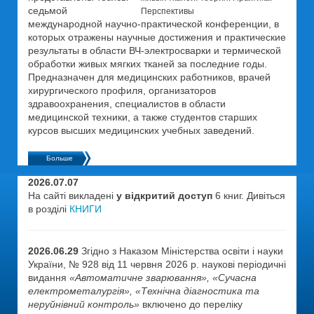
седьмой
Перспективы
международной научно-практической конференции, в
которых отражены научные достижения и практические
результаты в области ВЧ-электросварки и термической
обработки живых мягких тканей за последние годы.
Предназначен для медицинских работников, врачей
хирургического профиля, организаторов
здравоохранения, специалистов в области
медицинской техники, а также студентов старших
курсов высших медицинских учебных заведений.
Больше
2026.07.07
На сайті викладені
у відкритий доступ
6 книг. Дивіться
в розділі
КНИГИ
2026.06.29
Згідно з Наказом Міністерства освіти і науки
України, № 928 від 11 червня 2026 р. наукові періодичні
видання
«Автоматичне зварювання», «Сучасна
електрометалургія», «Технічна діагностика та
неруйнівний контроль»
включено до переліку