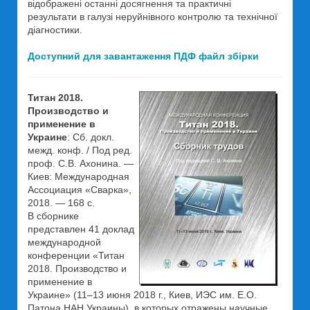
відображені останні досягнення та практичні
результати в галузі неруйнівного контролю та технічної
діагностики.
Доступний для завантаження ПДФ файл збірки
Титан 2018.
Производство и
применение в
Украине
: Сб. докл.
межд. конф. / Под ред.
проф. С.В. Ахонина. —
Киев: Международная
Ассоциация «Сварка»,
2018. — 168 с.
В сборнике
представлен 41 доклад
международной
конференции «Титан
2018. Производство и
применение в
Украине» (11–13 июня 2018 г., Киев, ИЭС им. Е.О.
Патона НАН Украины), в которых отражены научные