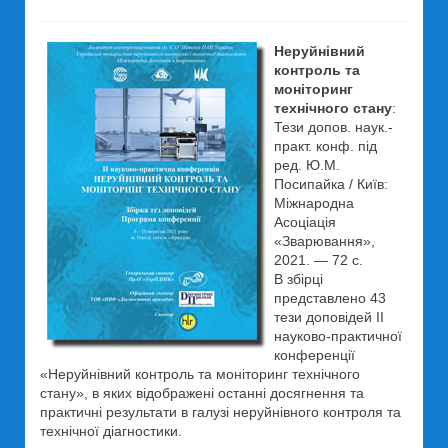
Неруйнівний
контроль та
моніторинг
технічного стану
:
Тези допов. наук.-
практ. конф. під
ред. Ю.М.
Посипайка / Київ:
Міжнародна
Асоціація
«Зварювання»,
2021. — 72 с.
В збірці
представлено 43
тези доповідей ІІ
науково-практичної
конференції
«Неруйнівний контроль та моніторинг технічного
стану», в яких відображені останні досягнення та
практичні результати в галузі неруйнівного контроля та
технічної діагностики.