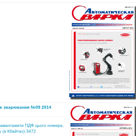
е зварювання №09 2014
завантажити ПДФ цього номера,
 (в Кбайтах):3472