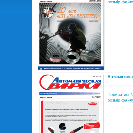
розмір файлу
Автоматичн
Подивитися/
розмір файлу