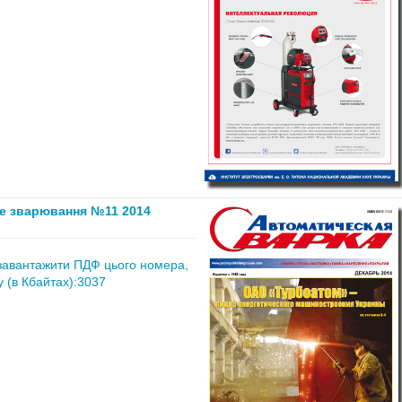
е зварювання №11 2014
завантажити ПДФ цього номера,
 (в Кбайтах):3037