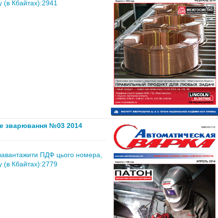
 (в Кбайтах):2941
е зварювання №03 2014
завантажити ПДФ цього номера,
 (в Кбайтах):2779