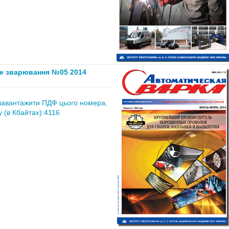
е зварювання №05 2014
завантажити ПДФ цього номера,
 (в Кбайтах):4116