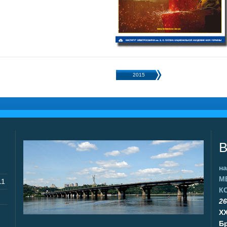
2015
В
на
М
11
К
26
X
Бр