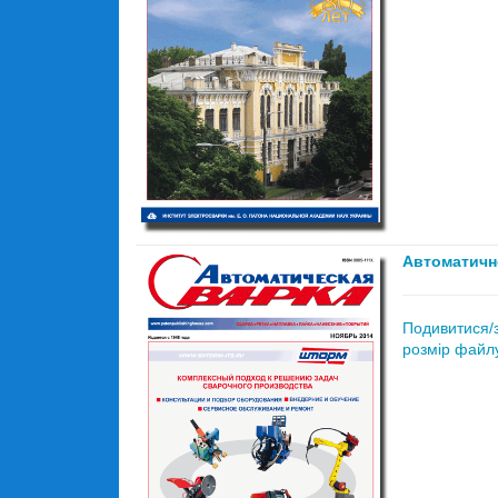
Автоматичн
Подивитися/
розмір файлу