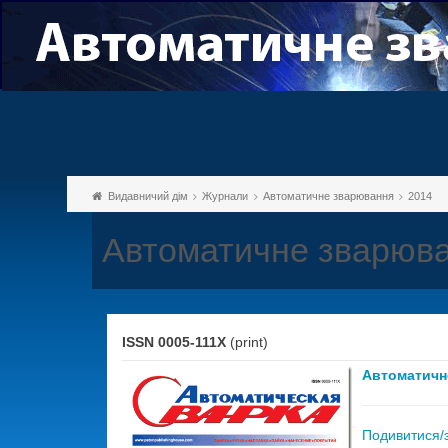
Видавничий дім
Журнали
Автоматичне зварювання
2014
Автоматичне зварюва
ISSN 0005-111X
(print)
Автоматичн
Подивитися/