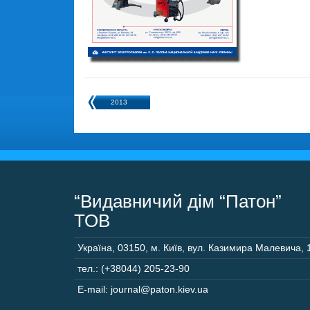
2013
“Видавничий дім “Патон”
ТОВ
Україна
,
03150
,
м. Київ,
вул. Казимира Малевича, 
тел.: (+38044) 205-23-90
E-mail: journal@paton.kiev.ua