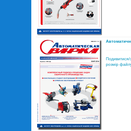
Автоматичн
Подивитися/
розмір файлу