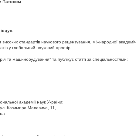
м Патоном
.
рівцун
.
я високих стандартів наукового рецензування, міжнародної академі
татів у глобальний науковий простір.
ія та машинобудування” та публікує статті за спеціальностями:
ональної академії наук України;
вул. Казимира Малевича, 11,
.uа.