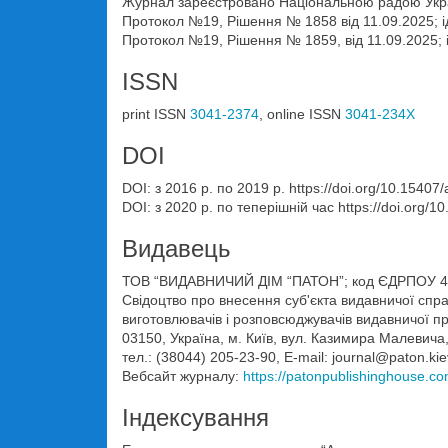
Журнал зареєстровано Національною радою Укра
Протокол №19, Рішення № 1858 від 11.09.2025; 
Протокол №19, Рішення № 1859, від 11.09.2025;
ISSN
print ISSN
3041-2374
, online ISSN
3041-234X
DOI
DOI: з 2016 р. по 2019 р. https://doi.org/10.15407/
DOI: з 2020 р. по теперішній час https://doi.org/1
Видавець
ТОВ “ВИДАВНИЧИЙ ДІМ “ПАТОН”; код ЄДРПОУ 4
Свідоцтво про внесення суб'єкта видавничої спр
виготовлювачів і розповсюджувачів видавничої пр
03150, Україна, м. Київ, вул. Казимира Малевича,
тел.: (38044) 205-23-90, E-mail: journal@paton.kie
Вебсайт журналу:
https://patonpublishinghouse.com
Індексування