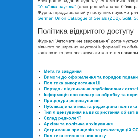
Електронне видання журналу “Автоматичне зва
"Україніка наукова"
(електронний аналог бібліогр
Журнал представлений у наступних наукометрични
German Union Catalogue of Serials (ZDB)
,
Scilit
,
S
Політика відкритого доступу
Журнал “Автоматичне зварювання” дотримується п
вільного поширення наукової інформації та обмін
копіювати та розповсюджувати контент з навчал
Мета та завдання
Вимоги до оформлення та порядок поданн
Політика використання ШІ
Порядок відкликання опублікованих стате
Інформація про оплату за обробку та опри
Процедура рецензування
Публікаційна етика та редакційна політика
Тип ліцензування на використання об’єкті
Склад редколегії
Архіви та політика архівування
Дотримання принципів та рекомендацій 
Політика етичного висновку