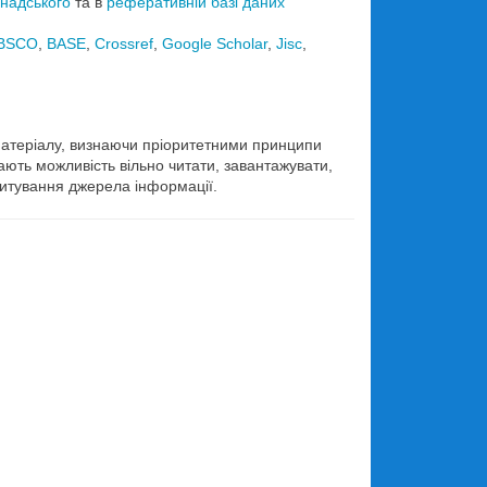
рнадського
та в
реферативній базі даних
BSCO
,
BASE
,
Crossref
,
Google Scholar
,
Jisc
,
 матеріалу, визнаючи пріоритетними принципи
ають можливість вільно читати, завантажувати,
цитування джерела інформації.