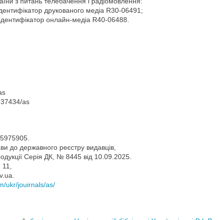
їни з питань телебачення і радіомовлення:
ідентифікатор друкованого медіа R30-06491;
 ідентифікатор онлайн-медіа R40-06488.
as
0.37434/as
5975905.
ави до державного реєстру видавців,
одукції Серія ДК, № 8445 від 10.09.2025.
 11,
v.uа.
/ukr/jouirnals/as/