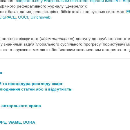
рювання”
зберігається у Національній бібліотеці України імені В.І. Ве
афічного реферативного журналу "Джерело"):
х базах даних, репозитаріях, бібліотеках і пошукових системах:
E
CISPACE
,
OUCI
,
Ulrichsweb
.
олітики відкритого (
«діамантового»
) доступу до опублікованого
у знаннями задля глобального суспільного прогресу. Користувачі м
ьною та науковою метою з обов`язковим зазначенням авторства та 
я
й та процедура розгляду скарг
люднення статей або її відсутність
в авторського права
COPE, WAME, DORA