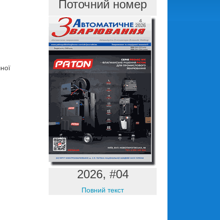
Поточний номер
чної
2026, #04
Повний текст