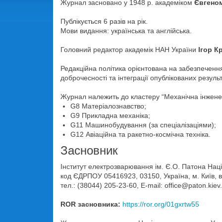
Журнал засновано у 1948 р. академіком
Євгено
Публікується 6 разів на рік.
Мови видання: українська та англійська.
Головний редактор академік НАН України
Ігор К
Редакційна політика орієнтована на забезпеченн
доброчесності та інтеграції опублікованих резуль
Журнал належить до кластеру “Механічна інженер
G8 Матеріалознавство;
G9 Прикладна механіка;
G11 Машинобудування (за спеціалізаціями);
G12 Авіаційна та ракетно-космічна техніка.
Засновник
Інститут електрозварювання ім. Є.О. Патона Наці
код ЄДРПОУ 05416923, 03150, Україна, м. Київ, 
тел.: (38044) 205-23-60, E-mail: office@paton.kiev
ROR засновника:
https://ror.org/01gxrtw55