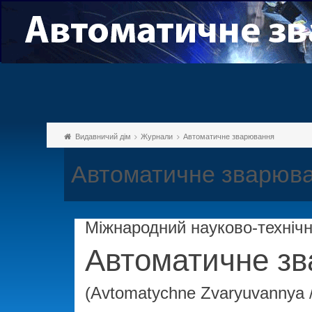
Видавничий дім
Журнали
Автоматичне зварювання
Автоматичне зварюв
Міжнародний науково-техніч
Автоматичне з
(Avtomatychne Zvaryuvannya /