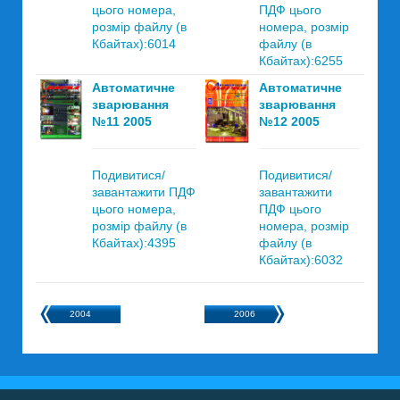
цього номера,
ПДФ цього
розмір файлу (в
номера, розмір
Кбайтах):6014
файлу (в
Кбайтах):6255
Автоматичне
Автоматичне
зварювання
зварювання
№11 2005
№12 2005
Подивитися/
Подивитися/
завантажити ПДФ
завантажити
цього номера,
ПДФ цього
розмір файлу (в
номера, розмір
Кбайтах):4395
файлу (в
Кбайтах):6032
2004
2006