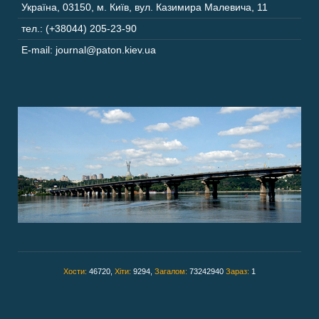
Україна
,
03150
,
м. Київ,
вул. Казимира Малевича, 11
тел.: (+38044) 205-23-90
E-mail: journal@paton.kiev.ua
Хости:
46720,
Хіти:
9294,
Загалом:
73242940
Зараз:
1