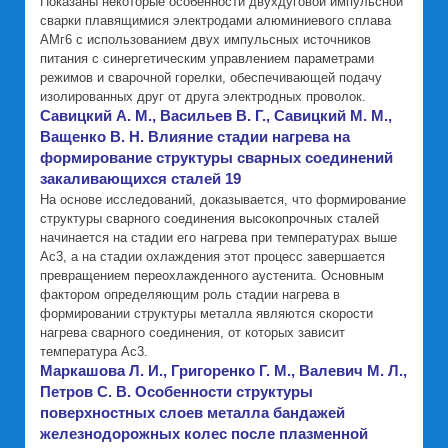
Показаны некоторые особенности двухдуговой импульсной
сварки плавящимися электродами алюминиевого сплава
АМг6 с использованием двух импульсных источников
питания с синергетическим управлением параметрами
режимов и сварочной горелки, обеспечивающей подачу
изолированных друг от друга электродных проволок.
Савицкий А. М., Васильев В. Г., Савицкий М. М.,
Ващенко В. Н. Влияние стадии нагрева на
формирование структуры сварных соединений
закаливающихся сталей 19
На основе исследований, доказывается, что формирование
структуры сварного соединения высокопрочных сталей
начинается на стадии его нагрева при температурах выше
Ас3, а на стадии охлаждения этот процесс завершается
превращением переохлажденного аустенита. Основным
фактором определяющим роль стадии нагрева в
формировании структуры металла являются скорости
нагрева сварного соединения, от которых зависит
температура Ас3.
Маркашова Л. И., Григоренко Г. М., Валевич М. Л.,
Петров С. В. Особенности структуры
поверхностных слоев металла бандажей
железнодорожных колес после плазменной