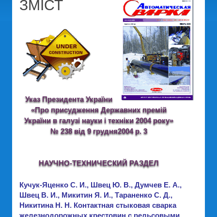
ЗМІСТ
Указ Президента України
«Про присудження Державних премій
України в галузі науки і техніки 2004 року»
№ 238 від 9 грудня2004 р. 3
НАУЧНО-ТЕХНИЧЕСКИЙ РАЗДЕЛ
Кучук-Яценко С. И., Швец Ю. В., Думчев Е. А.,
Швец В. И., Микитин Я. И., Тараненко С. Д.,
Никитина Н. Н. Контактная стыковая сварка
железнодорожных крестовин с рельсовыми