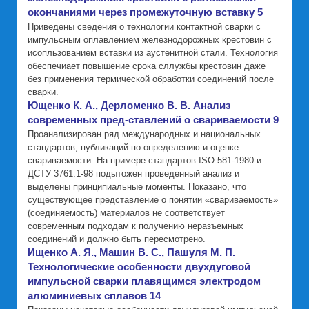
окончаниями через промежуточную вставку 5
Приведены сведения о технологии контактной сварки с
импульсным оплавлением железнодорожных крестовин с
исопльзованием вставки из аустенитной стали. Технология
обеспечиает повышение срока сллужбы крестовин даже
без применения термической обработки соединений после
сварки.
Ющенко К. А., Дерломенко В. В. Анализ
современных пред-ставлений о свариваемости 9
Проанализирован ряд международных и национальных
стандартов, публикаций по определению и оценке
свариваемости. На примере стандартов ISO 581-1980 и
ДСТУ 3761.1-98 подытожен проведенный анализ и
выделены принципиальные моменты. Показано, что
существующее представление о понятии «свариваемость»
(соединяемость) материалов не соответствует
современным подходам к получению неразъемных
соединений и должно быть пересмотрено.
Ищенко А. Я., Машин В. С., Пашуля М. П.
Технологические особенности двухдуговой
импульсной сварки плавящимся электродом
алюминиевых сплавов 14