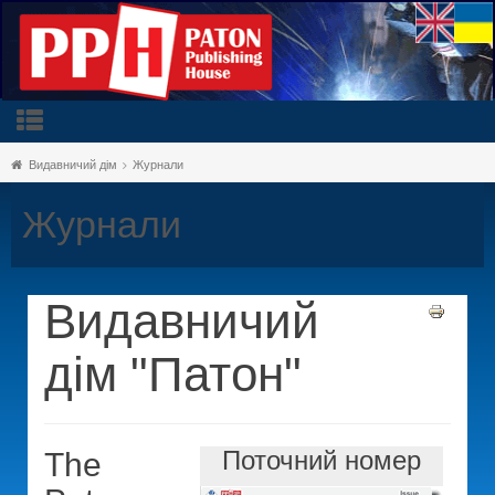
Видавничий дім
Журнали
Журнали
Видавничий
дім "Патон"
Поточний номер
The