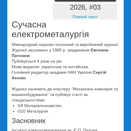
2026, #03
Повний текст
Сучасна
електрометалургія
Міжнародний науково-технічний та виробничий журнал
Журнал засновано у 1985 р. академіком
Євгеном
Патоном
.
Публікується 4 рази на рік.
Мови видання: українська та англійська.
Головний редактор академік НАН України
Сергій
Ахонін
.
Журнал належить до кластеру “Механічна інженерія та
машинобудування” та публікує статті за
спеціальностями:
G8 Матеріалознавство;
G10 Металургія.
Засновник
Інститут електрозварювання ім. Є.О. Патона