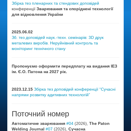
Збірка тез пленарних та стендових доповідей
конференції
Зварювання та споріднені технології
для відновлення України
2025.06.02
Зб. тез доповідей наук.-техн. семінарів: 3D друк
металевих виробів. Неруйнівний контроль та
моніторинг технічного стану
Пропонуємо оформити передплату на видання ІЕЗ
ім. Є.О. Патона на 2027 рік.
2023.12.15
Збірка тез доповідей конференції “Сучасні
напрями розвитку адитивних технологій”
Поточний номер
Автоматичне зварювання
#04
(2026),
The Paton
Welding Journal
#07
(2026),
Сучасна