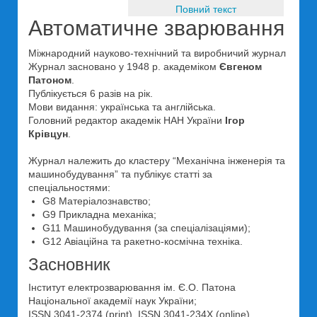
Повний текст
Автоматичне зварювання
Міжнародний науково-технічний та виробничий журнал
Журнал засновано у 1948 р. академіком
Євгеном
Патоном
.
Публікується 6 разів на рік.
Мови видання: українська та англійська.
Головний редактор академік НАН України
Ігор
Крівцун
.
Журнал належить до кластеру “Механічна інженерія та
машинобудування” та публікує статті за
спеціальностями:
G8 Матеріалознавство;
G9 Прикладна механіка;
G11 Машинобудування (за спеціалізаціями);
G12 Авіаційна та ракетно-космічна техніка.
Засновник
Інститут електрозварювання ім. Є.О. Патона
Національної академії наук України;
ISSN 3041-2374 (print), ISSN 3041-234X (online)