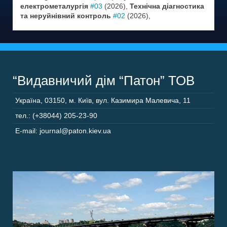
електрометалургія
#03
(2026),
Технічна діагностика
та неруйнівний контроль
#02
(2026),
“Видавничий дім “Патон” ТОВ
Україна
,
03150
,
м. Київ,
вул. Казимира Малевича, 11
тел.: (+38044) 205-23-90
E-mail: journal@paton.kiev.ua