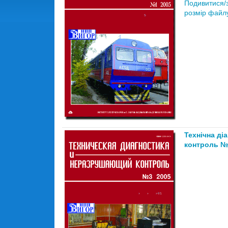
Подивитися/
розмір файлу
Технічна ді
контроль №