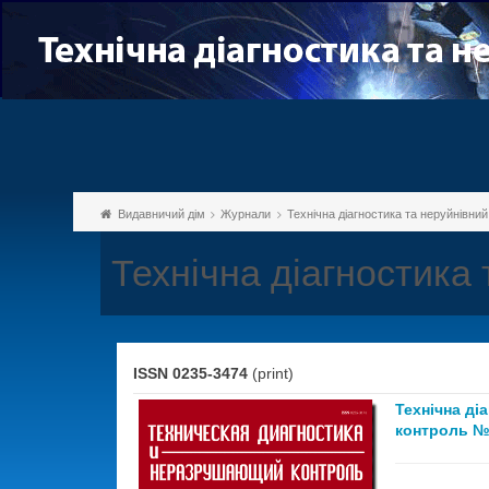
Видавничий дім
Журнали
Технічна діагностика та неруйнівни
Технічна діагностика
ISSN 0235-3474
(print)
Технічна ді
контроль №