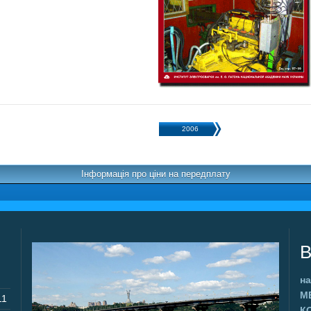
2006
Інформація про ціни на передплату
В
на
М
11
К