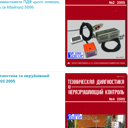
завантажити ПДФ цього номера,
 (в Кбайтах):5006
агностика та неруйнівний
03 2005