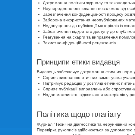
Дотримання політики журналу та законодавчи
Неупереджене оцінювання незалежно від особ
Забезпечення конфіденційності процесу розгл
Заборона використання неопублікованих матер
Недопущення до публікації матеріалів із ознак
Забезпечення відкритого доступу до опубліков
Реагування на скарги та виправлення помилок
Захист конфіденційності рецензентів.
Принципи етики видавця
Видавець забезпечує дотримання етичних норм у п
Сприяє виконанню етичних вимог усіма учасн
Підтримує редакцію у розгляді етичних питань
Сприяє публікації виправлень або спростуван
Надає можливість відкликання матеріалів у ра
Політика щодо плагіату
Журнал “Технічна діагностика та неруйнівний конт
Перевірка рукописів здійснюється за допомогою 