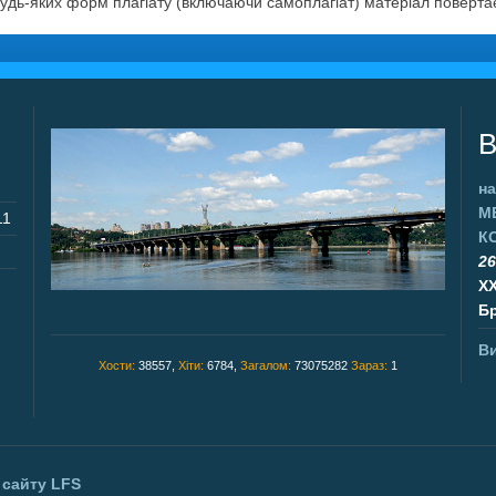
будь-яких форм плагіату (включаючи самоплагіат) матеріал поверт
В
на
М
11
К
26
X
Бр
Ви
Хости:
38557,
Хіти:
6784,
Загалом:
73075282
Зараз:
1
 сайту
LFS