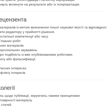
ожуть вплинути на результати або їх інтерпретацію.
рецензента
теріалів із метою визначення їхньої наукової якості та відповіднос
ати редактору у прийнятті рішення.
статньої компетенції або часу.
’язаних робіт.
них матеріалів.
персональних зауважень.
ро подібність із вже опублікованими роботами.
ату або фальсифікації.
ласних інтересах.
флікту інтересів.
олегії
ень щодо публікації, керуючись такими принципами:
товірності матеріалу.
 статей.