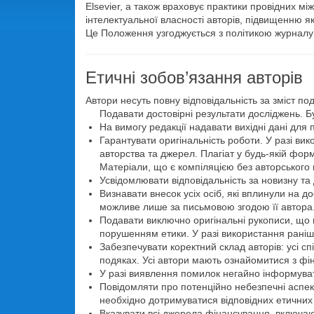
Elsevier, а також враховує практики провідних 
інтелектуальної власності авторів, підвищенню 
Це Положення узгоджується з політикою журналу
Етичні зобов’язання авторів
Автори несуть повну відповідальність за зміст по
Подавати достовірні результати досліджень. 
На вимогу редакції надавати вихідні дані для 
Гарантувати оригінальність роботи. У разі ви
авторства та джерел. Плагіат у будь-якій ф
Матеріали, що є компіляцією без авторського
Усвідомлювати відповідальність за новизну та 
Визнавати внесок усіх осіб, які вплинули на 
можливе лише за письмовою згодою її автора
Подавати виключно оригінальні рукописи, що 
порушенням етики. У разі використання раніше
Забезпечувати коректний склад авторів: усі сп
подяках. Усі автори мають ознайомитися з фін
У разі виявлення помилок негайно інформува
Повідомляти про потенційно небезпечні аспек
необхідно дотримуватися відповідних етичних 
Вказувати всі джерела фінансування, включаю