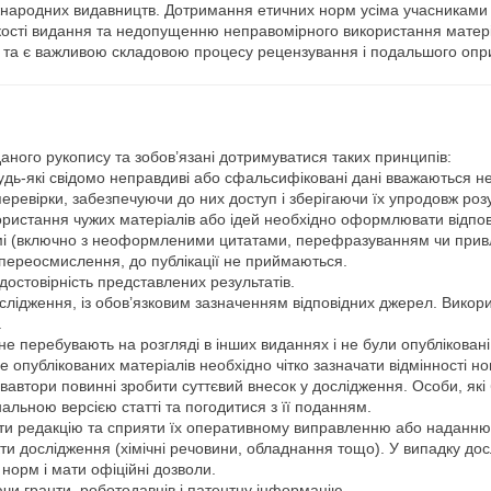
міжнародних видавництв. Дотримання етичних норм усіма учасниками
якості видання та недопущенню неправомірного використання матері
 та є важливою складовою процесу рецензування і подальшого опр
даного рукопису та зобов’язані дотримуватися таких принципів:
Будь-які свідомо неправдиві або сфальсифіковані дані вважаються 
перевірки, забезпечуючи до них доступ і зберігаючи їх упродовж розу
користання чужих матеріалів або ідей необхідно оформлювати відпов
ормі (включно з неоформленими цитатами, перефразуванням чи прив
 переосмислення, до публікації не приймаються.
достовірність представлених результатів.
дослідження, із обов’язковим зазначенням відповідних джерел. Викор
.
не перебувають на розгляді в інших виданнях і не були опублікова
 опублікованих матеріалів необхідно чітко зазначати відмінності н
івавтори повинні зробити суттєвий внесок у дослідження. Особи, які 
альною версією статті та погодитися з її поданням.
ти редакцію та сприяти їх оперативному виправленню або наданню 
ти дослідження (хімічні речовини, обладнання тощо). У випадку до
норм і мати офіційні дозволи.
чи гранти, роботодавців і патентну інформацію