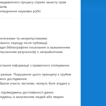
 видавничого процесу сприяє захисту прав
алів.
илюднення наукових робіт.
неетичними та неприпустимими.
много періоду після публікації.
ідні бібліографічні посилання із зазначенням
ласненням результатів) є неприйнятним.
истання інформації з приватного спілкування
ні раніше. Порушення цього принципу є грубим
ового дослідження.
брали участь частково, можуть бути згадані у
підтверджень достовірності даних.
сліджень із залученням людей або тварин