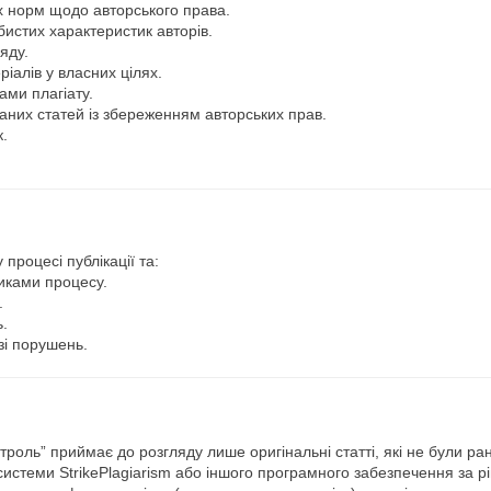
х норм щодо авторського права.
истих характеристик авторів.
яду.
іалів у власних цілях.
ами плагіату.
аних статей із збереженням авторських прав.
.
роцесі публікації та:
иками процесу.
.
ь.
зі порушень.
роль” приймає до розгляду лише оригінальні статті, які не були ран
системи StrikePlagiarism або іншого програмного забезпечення за р