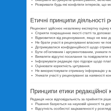
Розкривати будь-які конфлікти інтересів, що м
Етичні принципи діяльності 
Рецензент здійснює незалежну експертну оцінку ма
Сприяти покращенню якості статті та допомаг
Відмовитися від рецензування, якщо не має до
Не брати участі в рецензуванні власних чи пов
Дотримуватися конфіденційності щодо отрима
Бути об’єктивним і аргументованим, уникати 
Виявляти відсутні посилання та повідомляти п
Інформувати редакцію про підозри щодо плагі
Оцінювати коректність цитування.
Не використовувати отриману інформацію у в
Уникати участі у рецензуванні за наявності кон
Принципи етики редакційної к
Редакція несе відповідальність за прийняття ріш
Рішення базуються на науковій цінності та дос
Відсутність особистої зацікавленості у розгляді