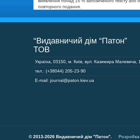
виявлення понад 15 % запозиченого тексту або 
повторного подання.
“Видавничий дім “Патон”
ТОВ
Україна
,
03150
,
м. Київ,
вул. Казимира Малевича, 
тел.: (+38044) 205-23-90
E-mail: journal@paton.kiev.ua
©
2013-2026 Видавничий дім "Патон".
Розробка