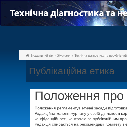
Видавничий дім
Журнали
Технічна діагностика та неруйнівни
Публікаційна етика
Положення про 
Положення регламентує етичні засади підготовки т
Редакційна колегія журналу у своїй діяльності 
конфіденційності, контролю за публікаційним про
Редакція спирається на рекомендації Комітету з е