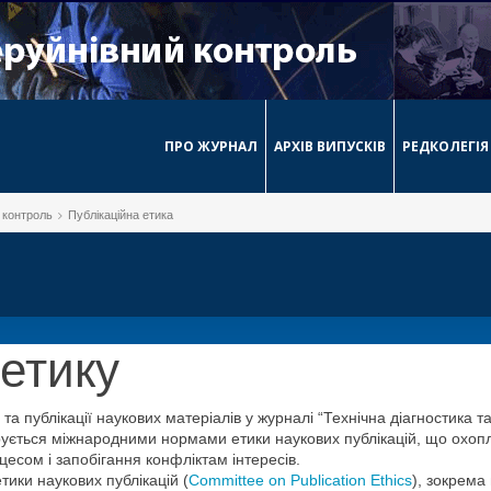
ПРО ЖУРНАЛ
АРХІВ ВИПУСКІВ
РЕДКОЛЕГІЯ
й контроль
Публікаційна етика
етику
а публікації наукових матеріалів у журналі “Технічна діагностика т
керується міжнародними нормами етики наукових публікацій, що охо
цесом і запобігання конфліктам інтересів.
тики наукових публікацій (
Committee on Publication Ethics
), зокрема