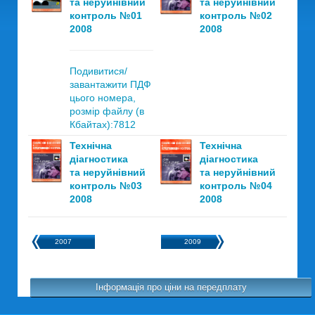
та неруйнівний
та неруйнівний
контроль №01
контроль №02
2008
2008
Подивитися/
завантажити ПДФ
цього номера,
розмір файлу (в
Кбайтах):7812
Технічна
Технічна
діагностика
діагностика
та неруйнівний
та неруйнівний
контроль №03
контроль №04
2008
2008
2007
2009
Інформація про ціни на передплату