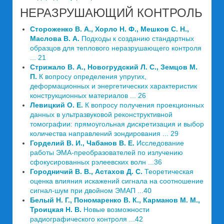
НЕРАЗРУШАЮЩИЙ КОНТРОЛЬ
Стороженко В. А., Хорло Н. Ф., Мешков С. Н.,
Маслова В. А.
Подходы к созданию стандартных
образцов для теплового неразрушающего контроля
... 21
Стрижало В. А., Новогрудский Л. С., Земцов М.
П.
К вопросу определения упругих,
деформационных и энергетических характеристик
конструкционных материалов ... 26
Левицкий О. Е.
К вопросу получения проекционных
данных в ультразвуковой реконструктивной
томографии: прямоугольная дискретизация и выбор
количества направлений зондирования ... 29
Горделий В. И., Чабанов В. Е.
Исследование
работы ЭМА-преобразователей по излучению
сфокусированных рэлеевских волн ...36
Городничий В. В., Астахов Д. С.
Теоретическая
оценка влияния искажений сигнала на соотношение
сигнал-шум при двойном ЭМАП ...40
Белый Н. Г., Пономаренко В. К., Карманов М. М.,
Троицкая Н. В.
Новые возможности
радиографического контроля ...42