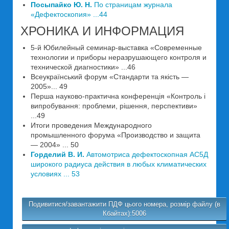
Посыпайко Ю. Н.
По страницам журнала
«Дефектоскопия» ...44
ХРОНИКА И ИНФОРМАЦИЯ
5-й Юбилейный семинар-выставка «Современные
технологии и приборы неразрушающего контроля и
технической диагностики» ...46
Всеукраїнський форум «Стандарти та якість —
2005»... 49
Перша науково-практична конференція «Контроль i
випробування: проблеми, рішення, перспективи»
...49
Итоги проведения Международного
промышленного форума «Производство и защита
— 2004» ... 50
Горделий В. И.
Автомотриса дефектоскопная АС5Д
широкого радиуса действия в любых климатических
условиях ... 53
Подивитися/завантажити ПДФ цього номера, розмір файлу (в
Кбайтах):5006