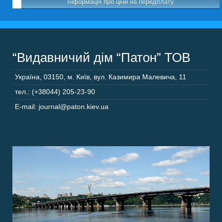
Інформація про ціни на передплату
“Видавничий дім “Патон” ТОВ
Україна
,
03150
,
м. Київ,
вул. Казимира Малевича, 11
тел.: (+38044) 205-23-90
E-mail: journal@paton.kiev.ua