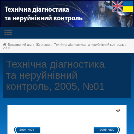
Видавничий дім
Журнали
Технічна діагностика та неруйнівний контроль
2005
Технічна діагностика
та неруйнівний
контроль, 2005, №01
2004 №04
2005 №02