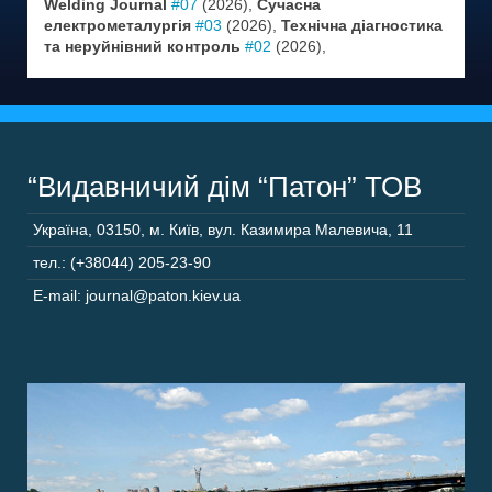
Welding Journal
#07
(2026),
Сучасна
електрометалургія
#03
(2026),
Технічна діагностика
та неруйнівний контроль
#02
(2026),
“Видавничий дім “Патон” ТОВ
Україна
,
03150
,
м. Київ,
вул. Казимира Малевича, 11
тел.: (+38044) 205-23-90
E-mail: journal@paton.kiev.ua