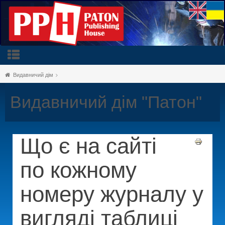
Видавничий дім
Видавничий дім "Патон"
Що є на сайті
по кожному
номеру журналу у
вигляді таблиці