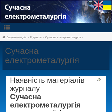
Видавничий дім
Журнали
Сучасна електрометалургія
Сучасна
електрометалургія
Наявність матеріалів
журналу
Сучасна
електрометалургія