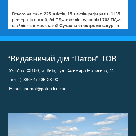
Всього на сайті
225
змістів,
15
змістів-рефератів,
1135
рефератів статей,
94
ПДФ-файлів журналів і
702
ПДФ-
файлів окремих статей
Сучасна електрометалургія
“Видавничий дім “Патон” ТОВ
Україна
,
03150
,
м. Київ,
вул. Казимира Малевича, 11
тел.: (+38044) 205-23-90
E-mail: journal@paton.kiev.ua