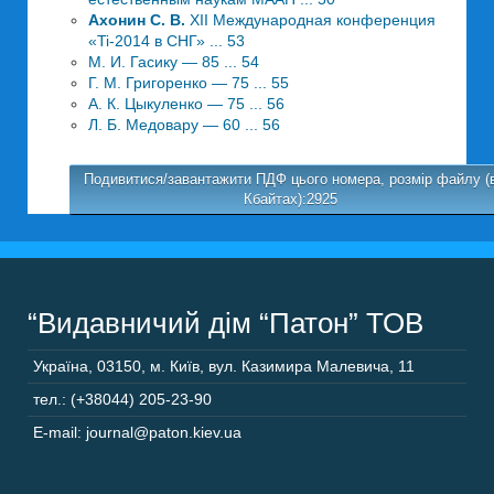
Ахонин С. В.
XII Международная конференция
«Ti-2014 в СНГ» ... 53
М. И. Гасику — 85 ... 54
Г. М. Григоренко — 75 ... 55
А. К. Цыкуленко — 75 ... 56
Л. Б. Медовару — 60 ... 56
Подивитися/завантажити ПДФ цього номера, розмір файлу (
Кбайтах):2925
“Видавничий дім “Патон” ТОВ
Україна
,
03150
,
м. Київ,
вул. Казимира Малевича, 11
тел.: (+38044) 205-23-90
E-mail: journal@paton.kiev.ua