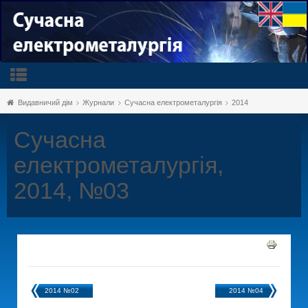
Видавничий дім
Журнали
Сучасна електрометалургія
2014
Сучасна
електрометалургія,
2014, №03
2014 №02
2014 №04