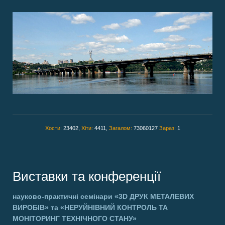
Хости:
23402,
Хіти:
4411,
Загалом:
73060127
Зараз:
1
Виставки та конференції
науково-практичні семінари
«3D ДРУК МЕТАЛЕВИХ
ВИРОБІВ»
та
«НЕРУЙНІВНИЙ КОНТРОЛЬ ТА
МОНІТОРИНГ ТЕХНІЧНОГО СТАНУ»