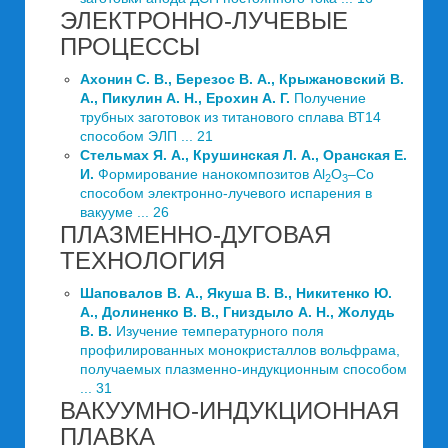
ЭЛЕКТРОННО-ЛУЧЕВЫЕ
ПРОЦЕССЫ
Ахонин С. В., Березос В. А., Крыжановский В.
А., Пикулин А. Н., Ерохин А. Г.
Получение
трубных заготовок из титанового сплава ВТ14
способом ЭЛП ... 21
Стельмах Я. А., Крушинская Л. А., Оранская Е.
И.
Формирование нанокомпозитов Al
O
–Сo
2
3
способом электронно-лучевого испарения в
вакууме ... 26
ПЛАЗМЕННО-ДУГОВАЯ
ТЕХНОЛОГИЯ
Шаповалов В. А., Якуша В. В., Никитенко Ю.
А., Долиненко В. В., Гниздыло А. Н., Жолудь
В. В.
Изучение температурного поля
профилированных монокристаллов вольфрама,
получаемых плазменно-индукционным способом
... 31
ВАКУУМНО-ИНДУКЦИОННАЯ
ПЛАВКА