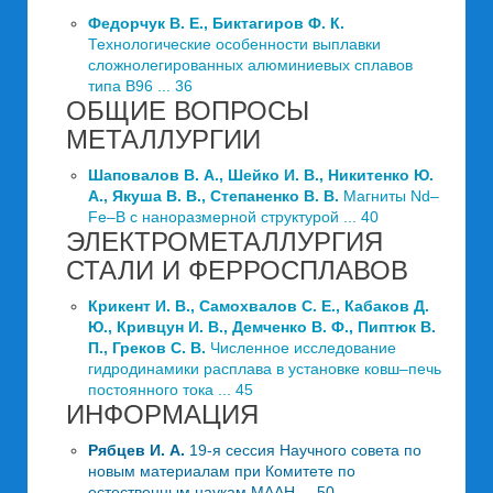
Федорчук В. Е., Биктагиров Ф. К.
Технологические особенности выплавки
сложнолегированных алюминиевых сплавов
типа В96 ... 36
ОБЩИЕ ВОПРОСЫ
МЕТАЛЛУРГИИ
Шаповалов В. А., Шейко И. В., Никитенко Ю.
А., Якуша В. В., Степаненко В. В.
Магниты Nd–
Fе–B с наноразмерной структурой ... 40
ЭЛЕКТРОМЕТАЛЛУРГИЯ
СТАЛИ И ФЕРРОСПЛАВОВ
Крикент И. В., Самохвалов С. Е., Кабаков Д.
Ю., Кривцун И. В., Демченко В. Ф., Пиптюк В.
П., Греков С. В.
Численное исследование
гидродинамики расплава в установке ковш–печь
постоянного тока ... 45
ИНФОРМАЦИЯ
Рябцев И. А.
19-я сессия Научного совета по
новым материалам при Комитете по
естественным наукам МААН ... 50