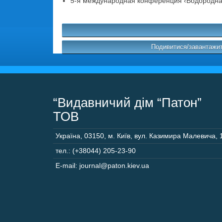
5-я международная конференция ‹Водородная
Подивитися/завантажит
“Видавничий дім “Патон”
ТОВ
Україна
,
03150
,
м. Київ,
вул. Казимира Малевича, 
тел.: (+38044) 205-23-90
E-mail: journal@paton.kiev.ua