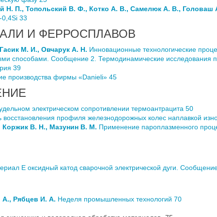
 Н. П., Топольский В. Ф., Котко А. В., Самелюк А. В., Головаш 
-0,4Si 33
ТАЛИ И ФЕРРОСПЛАВОВ
 Гасик М. И., Овчарук А. Н.
Инновационные технологические проц
ми способами. Сообщение 2. Термодинамические исследования п
рия 39
е производства фирмы «Danieli» 45
ЕНИЕ
 удельном электрическом сопротивлении термоантрацита 50
 восстановления профиля железнодорожных колес наплавкой изно
, Коржик В. Н., Мазунин В. М.
Применение пароплазменного процес
риал Е оксидный катод сварочной электрической дуги. Сообщение
 А., Рябцев И. А.
Неделя промышленных технологий 70