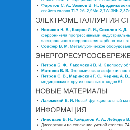
Фирстов С. А., Замков В. Н., Бродниковский
свойств сплава Ti-7,2Al-2,9Mo-2,7W-3Nb-2,3Zr
ЭЛЕКТРОМЕТАЛЛУРГИЯ С
Новиков Н. В., Капран И. И., Соколов К. Д.,
ферроникеля прогрессивными индустриальны
электропечного ферроникеля карбонатом нат
Сойфер В. М.
Металлургическое оборудовани
ЭНЕРГОРЕСУРСОСБЕРЕЖ
Петров Б. Ф., Лакомский В. И.
К вопросу об
Матвеев В. В.
Экономическая эффективность
Петров С. В., Маринский Г. С., Чернец А. В.
медицинских и других опасных отходов 61
НОВЫЕ МАТЕРИАЛЫ
Лакомский В. И.
Новый функциональный мате
ИНФОРМАЦИЯ
Липодаев В. Н., Кайдалов А. А., Лебедев В.
Диссертации на соискание ученой степени 74