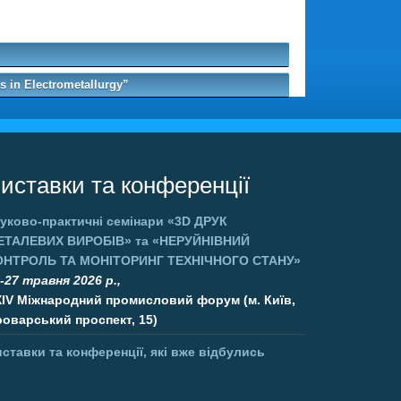
 in Electrometallurgy”
иставки та конференції
уково-практичні семінари
«3D ДРУК
ЕТАЛЕВИХ ВИРОБІВ»
та
«НЕРУЙНІВНИЙ
ОНТРОЛЬ ТА МОНІТОРИНГ ТЕХНІЧНОГО СТАНУ»
-27 травня 2026 р.,
XIV Міжнародний промисловий форум (м. Київ,
оварський проспект, 15)
ставки та конференції, які вже відбулись