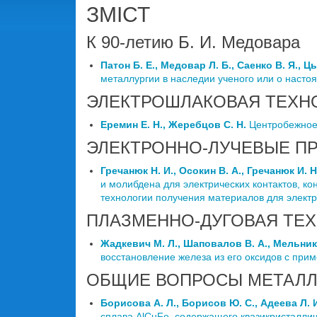
ЗМІСТ
К 90-летию Б. И. Медовара
Патон Б. Е., Медовар Л. Б., Саенко В. Я., Ц
металлургии в наследии ученого или о наст
ЭЛЕКТРОШЛАКОВАЯ ТЕХН
Еремин Е. Н., Жеребцов С. Н.
Центробежное 
ЭЛЕКТРОННО-ЛУЧЕВЫЕ П
Гречанюк Н. И., Осокин В. А., Гречанюк И. Н
и молибдена для электрических контактов, ко
технологии получения материалов для электр
ПЛАЗМЕННО-ДУГОВАЯ ТЕ
Жадкевич М. Л., Шаповалов В. А., Мельник 
восстановление железа из его оксидов с при
ОБЩИЕ ВОПРОСЫ МЕТАЛЛ
Борисова А. Л., Борисов Ю. С., Адеева Л. И
сплава AlCuFe, содержащего квазикристалли