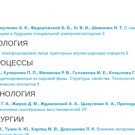
ыкуленко А. К., Федоровский Б. Б., Ус В. И., Шевченко Н. Т.
О сва
оящем и будущем специальной электрометаллургии 3
ОЛОГИЯ
электрошлаковое литье тракторных втулок шарнира поворота 6
РОЦЕССЫ
., Кучеренко П. П., Минакова Р. В., Головкова М. Е., Копылова Г
нденсированные из паровой фазы. Структура, свойства. Технология
ических контактов 9
ХНОЛОГИЯ
Г. А., Жиров Д. М., Ждановский А. А., Цыкуленко К. А., Приход
менением газообразных восстановителей 20
УРГИИ
., Туник А. Ю., Карпец М. В., Дорошенко Л. К.
Влияние легирован
ческую фазу 25