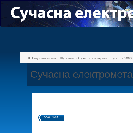
Видавничий дім
Журнали
Сучасна електрометалургія
2006
Сучасна електромета
2006 №01