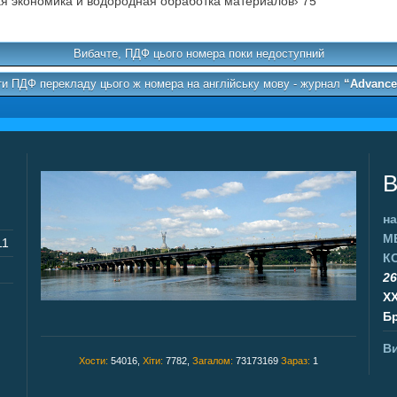
 экономика и водородная обработка материалов› 75
Вибачте, ПДФ цього номера поки недоступний
и ПДФ перекладу цього ж номера на англійську мову - журнал
“Advances
В
на
М
11
К
26
X
Бр
Ви
Хости:
54016,
Хіти:
7782,
Загалом:
73173169
Зараз:
1