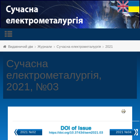
Видавничий дім
Журнали
Сучасна електрометалургія
2021
Сучасна
електрометалургія,
2021, №03
DOI of Issue
2021 №02
2021 №04
https://doi.org/10.37434/sem2021.03