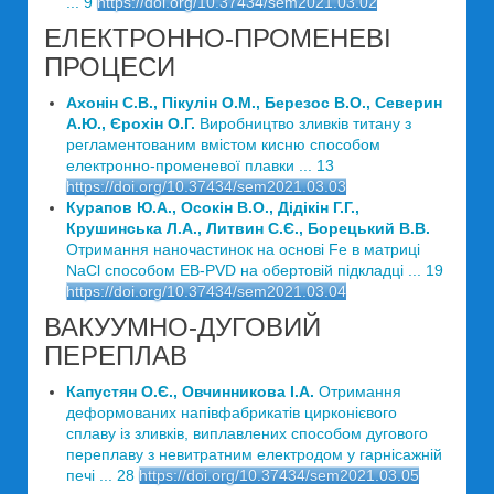
... 9
https://doi.org/10.37434/sem2021.03.02
ЕЛЕКТРОННО-ПРОМЕНЕВІ
ПРОЦЕСИ
Ахонін С.В., Пікулін О.М., Березос В.О., Северин
А.Ю., Єрохін О.Г.
Виробництво зливків титану з
регламентованим вмістом кисню способом
електронно-променевої плавки ... 13
https://doi.org/10.37434/sem2021.03.03
Курапов Ю.А., Осокін В.О., Дідікін Г.Г.,
Крушинська Л.А., Литвин С.Є., Борецький В.В.
Отримання наночастинок на основі Fe в матриці
NaCl способом EB-PVD на обертовій підкладці ... 19
https://doi.org/10.37434/sem2021.03.04
ВАКУУМНО-ДУГОВИЙ
ПЕРЕПЛАВ
Капустян О.Є., Овчинникова І.А.
Отримання
деформованих напівфабрикатів цирконієвого
сплаву із зливків, виплавлених способом дугового
переплаву з невитратним електродом у гарнісажній
печі ... 28
https://doi.org/10.37434/sem2021.03.05