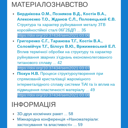
МАТЕРІАЛОЗНАВСТВО
Берднікова О.М., Позняков В.Д., Костін В.А.,
Алексеєнко Т.О., Жданов С.Л., Половецький Є.В.
Структура та характер руйнування металу ЗТВ
корозійностійкої сталі 06Г2БДП ... 35
https://doi.org/10.37434/sem2021.03.06
Григоренко С.Г., Таранова Т.Г., Костін В.А.,
Соломійчук Т.Г., Білоус В.Ю., Вржижевський Е.Л.
Вплив термічної обробки на структуру та характер
руйнування зварних з’єднань економнолегованoго
титанового сплаву ... 42
https://doi.org/10.37434/sem2021.03.07
Піскун Н.В.
Процеси структуроутворення при
спрямованій кристалізації жароміцного
інтерметалідного сплаву системи TiAl та їх вплив на
підвищення пластичності матеріалу ... 49
https://doi.org/10.37434/sem2021.03.08
ІНФОРМАЦІЯ
3D-друк космічних ракет ... 58
Міжнародна конференція «Наноматеріали:
застосування та властивості» ... 59