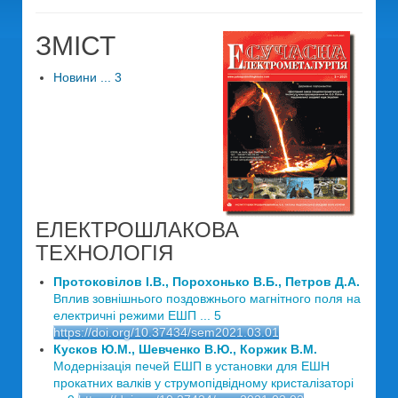
ЗМІСТ
Новини ... 3
ЕЛЕКТРОШЛАКОВА
ТЕХНОЛОГІЯ
Протоковілов І.В., Порохонько В.Б., Петров Д.А.
Вплив зовнішнього поздовжнього магнітного поля на
електричні режими ЕШП ... 5
https://doi.org/10.37434/sem2021.03.01
Кусков Ю.М., Шевченко В.Ю., Коржик В.М.
Модернізація печей ЕШП в установки для ЕШН
прокатних валків у струмопідвідному кристалізаторі