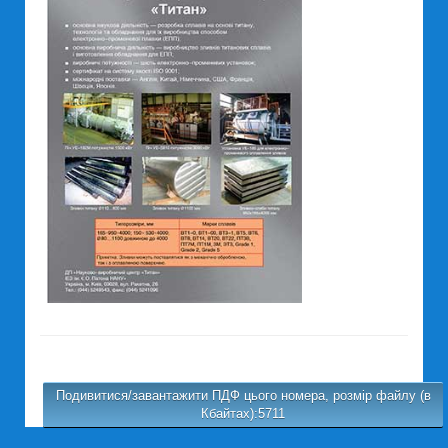
Подивитися/завантажити ПДФ цього номера, розмір файлу (в
Кбайтах):5711