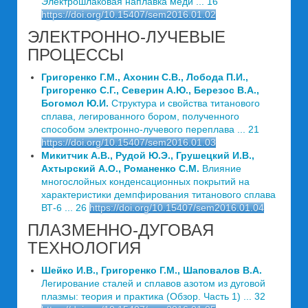
Электрошлаковая наплавка меди ... 16
https://doi.org/10.15407/sem2016.01.02
ЭЛЕКТРОННО-ЛУЧЕВЫЕ
ПРОЦЕССЫ
Григоренко Г.М., Ахонин С.В., Лобода П.И.,
Григоренко С.Г., Северин А.Ю., Березос В.А.,
Богомол Ю.И.
Структура и свойства титанового
сплава, легированного бором, полученного
способом электронно-лучевого переплава ... 21
https://doi.org/10.15407/sem2016.01.03
Микитчик А.В., Рудой Ю.Э., Грушецкий И.В.,
Ахтырский А.О., Романенко С.М.
Влияние
многослойных конденсационных покрытий на
характеристики демпфирования титанового сплава
ВТ-6 ... 26
https://doi.org/10.15407/sem2016.01.04
ПЛАЗМЕННО-ДУГОВАЯ
ТЕХНОЛОГИЯ
Шейко И.В., Григоренко Г.М., Шаповалов В.А.
Легирование сталей и сплавов азотом из дуговой
плазмы: теория и практика (Обзор. Часть 1) ... 32