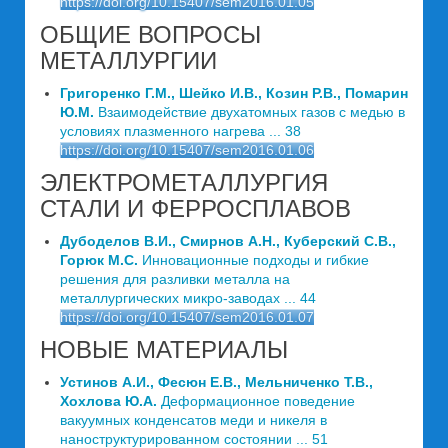
https://doi.org/10.15407/sem2016.01.05
ОБЩИЕ ВОПРОСЫ
МЕТАЛЛУРГИИ
Григоренко Г.М., Шейко И.В., Козин Р.В., Помарин
Ю.М.
Взаимодействие двухатомных газов с медью в
условиях плазменного нагрева ... 38
https://doi.org/10.15407/sem2016.01.06
ЭЛЕКТРОМЕТАЛЛУРГИЯ
СТАЛИ И ФЕРРОСПЛАВОВ
Дубоделов В.И., Смирнов А.Н., Куберский С.В.,
Горюк М.С.
Инновационные подходы и гибкие
решения для разливки металла на
металлургических микро-заводах ... 44
https://doi.org/10.15407/sem2016.01.07
НОВЫЕ МАТЕРИАЛЫ
Устинов А.И., Фесюн Е.В., Мельниченко Т.В.,
Хохлова Ю.А.
Деформационное поведение
вакуумных конденсатов меди и никеля в
наноструктурированном состоянии ... 51