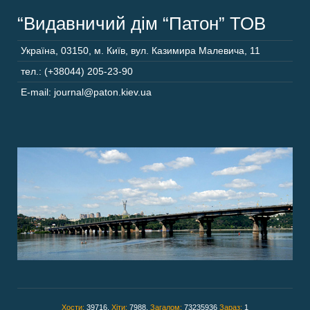
“Видавничий дім “Патон” ТОВ
Україна
,
03150
,
м. Київ,
вул. Казимира Малевича, 11
тел.: (+38044) 205-23-90
E-mail: journal@paton.kiev.ua
Хости:
39716,
Хіти:
7988,
Загалом:
73235936
Зараз:
1