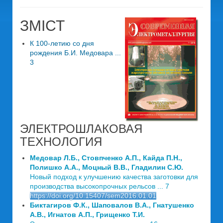
ЗМІСТ
К 100-летию со дня
рождения Б.И. Медовара ...
3
ЭЛЕКТРОШЛАКОВАЯ
ТЕХНОЛОГИЯ
Медовар Л.Б., Стовпченко А.П., Кайда П.Н.,
Полишко А.А., Моцный В.В., Гладилин С.Ю.
Новый подход к улучшению качества заготовки для
производства высокопрочных рельсов ... 7
https://doi.org/10.15407/sem2016.01.01
Биктагиров Ф.К., Шаповалов В.А., Гнатушенко
А.В., Игнатов А.П., Грищенко Т.И.