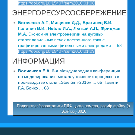
https://doi.org/10.15407/sem2016.01.08
ЭНЕРГОРЕСУРСОСБЕРЕЖЕНИЕ
Богаченко А.Г., Мищенко Д.Д., Брагинец В.И.,
Галинич В.И., Нейло И.А., Лютый А.П., Фридман
М.А.
Экономия электроэнергии на дуговых
сталеплавильных печах постоянного тока с
графитированными фитильными электродами ... 58
https://doi.org/10.15407/sem2016.01.09
ИНФОРМАЦИЯ
Волченков Е.А.
6-я Международная конференция
по моделированию металлургических процессов в
производстве стали «SteelSim-2016» ... 65 Памяти
Г.А. Бойко ... 68
Подивитися/завантажити ПДФ цього номера, розмір файлу (в
Кбайтах):3816