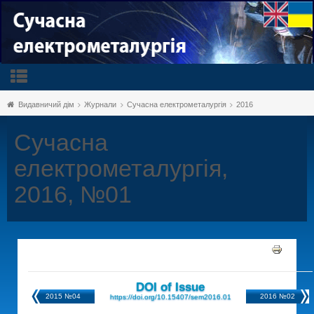
Видавничий дім
Журнали
Сучасна електрометалургія
2016
Сучасна
електрометалургія,
2016, №01
DOI of Issue
2015 №04
2016 №02
https://doi.org/10.15407/sem2016.01