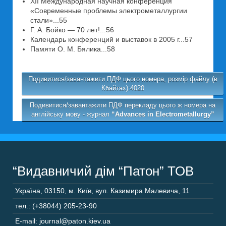
XII Международная научная конференция
«Современные проблемы электрометаллургии
стали»...55
Г. А. Бойко — 70 лет!...56
Календарь конференций и выставок в 2005 г...57
Памяти О. М. Бялика...58
Подивитися/завантажити ПДФ цього номера, розмір файлу (в
Кбайтах):4020
Подивитися/завантажити ПДФ перекладу цього ж номера на
англійську мову - журнал
“Advances in Electrometallurgy”
“Видавничий дім “Патон” ТОВ
Україна
,
03150
,
м. Київ,
вул. Казимира Малевича, 11
тел.: (+38044) 205-23-90
E-mail: journal@paton.kiev.ua