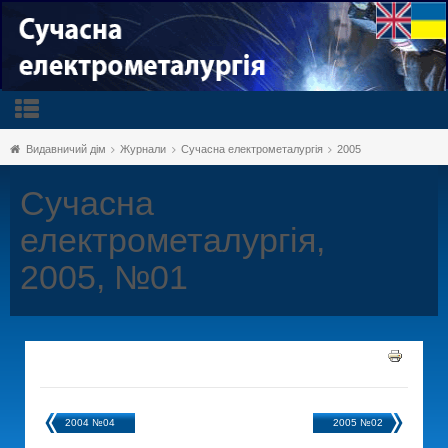
Видавничий дім
Журнали
Сучасна електрометалургія
2005
Сучасна
електрометалургія,
2005, №01
2004 №04
2005 №02