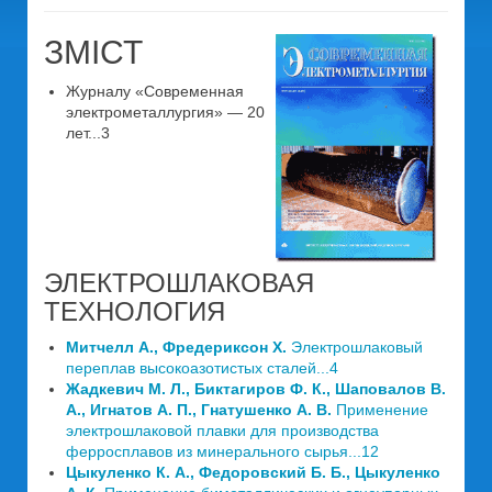
ЗМІСТ
Журналу «Современная
электрометаллургия» — 20
лет...3
ЭЛЕКТРОШЛАКОВАЯ
ТЕХНОЛОГИЯ
Митчелл А., Фредериксон Х.
Электрошлаковый
переплав высокоазотистых сталей...4
Жадкевич М. Л., Биктагиров Ф. К., Шаповалов В.
А., Игнатов А. П., Гнатушенко А. В.
Применение
электрошлаковой плавки для производства
ферросплавов из минерального сырья...12
Цыкуленко К. А., Федоровский Б. Б., Цыкуленко