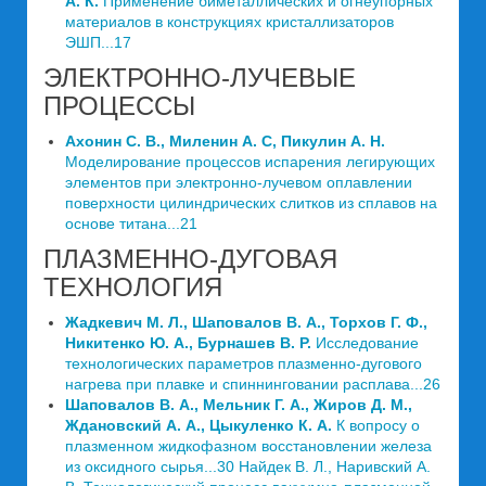
А. К.
Применение биметаллических и огнеупорных
материалов в конструкциях кристаллизаторов
ЭШП...17
ЭЛЕКТРОННО-ЛУЧЕВЫЕ
ПРОЦЕССЫ
Ахонин С. В., Миленин А. С, Пикулин А. Н.
Моделирование процессов испарения легирующих
элементов при электронно-лучевом оплавлении
поверхности цилиндрических слитков из сплавов на
основе титана...21
ПЛАЗМЕННО-ДУГОВАЯ
ТЕХНОЛОГИЯ
Жадкевич М. Л., Шаповалов В. А., Торхов Г. Ф.,
Никитенко Ю. А., Бурнашев В. Р.
Исследование
технологических параметров плазменно-дугового
нагрева при плавке и спиннинговании расплава...26
Шаповалов В. А., Мельник Г. А., Жиров Д. М.,
Ждановский А. А., Цыкуленко К. А.
К вопросу о
плазменном жидкофазном восстановлении железа
из оксидного сырья...30 Найдек В. Л., Наривский А.