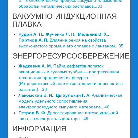
В. Технологический процесс вакуумно-плазменной
обработки металлических расплавов...33
ВАКУУМНО-ИНДУКЦИОННАЯ
ПЛАВКА
Рудой А. П., Жученко Л. П., Мельник В. Х.,
Портнов А. П.
Влияние рения на свойства
высокочистого хрома и его сплавов с лантаном...35
ЭНЕРГОРЕСУРСОСБЕРЕЖЕНИЕ
Жадкевич А. М.
Пайка дефектов лопаток
авиационных и судовых турбин — прогрессивная
технология продления их ресурса
(Ретроспективный анализ состояния и перспективы
развития)...38
Лакомский В. И., Цыбулькин Г. А.
Аналитическая
модель удельного сопротивления
электропроводного сыпучего материала...46
Петров Б. Ф.
Дросселирование потока угольной
шихты в электрокальцинаторе...49
ИНФОРМАЦИЯ