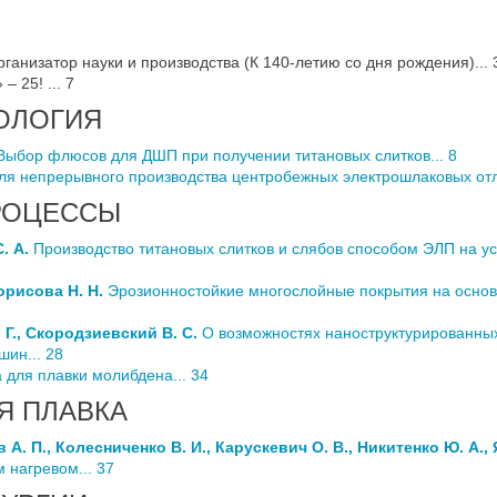
ганизатор науки и производства (К 140-летию со дня рождения)... 
 25! ... 7
ОЛОГИЯ
ыбор флюсов для ДШП при получении титановых слитков... 8
я непрерывного производства центробежных электрошлаковых отли
РОЦЕССЫ
. А.
Производство титановых слитков и слябов способом ЭЛП на ус
Борисова Н. Н.
Эрозионностойкие многослойные покрытия на основе
. Г., Скородзиевский В. С.
О возможностях наноструктурированны
ин... 28
 для плавки молибдена... 34
Я ПЛАВКА
 А. П., Колесниченко В. И., Карускевич О. В., Никитенко Ю. А., 
 нагревом... 37