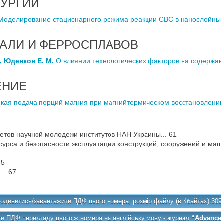
УРГИИ
оделирование стационарного режима реакции СВС в нанослойных
ТАЛИ И ФЕРРОСПЛАВОВ
., Юденков Е. М.
О влиянии технологических факторов на содержан
ЕНИЕ
ая подача порций магния при магнийтермическом восстановлении 
етов научной молодежи институтов НАН Украины... 61
рса и безопасности эксплуатации конструкций, сооружений и маш
65
.. 67
одивитися/завантажити ПДФ цього номера, розмір файлу (в Кбайтах):30
и ПДФ перекладу цього ж номера на англійську мову - журнал
“Advances