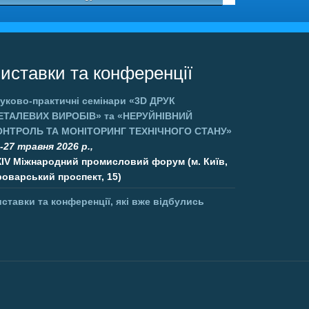
иставки та конференції
уково-практичні семінари
«3D ДРУК
ЕТАЛЕВИХ ВИРОБІВ»
та
«НЕРУЙНІВНИЙ
ОНТРОЛЬ ТА МОНІТОРИНГ ТЕХНІЧНОГО СТАНУ»
-27 травня 2026 р.,
XIV Міжнародний промисловий форум (м. Київ,
оварський проспект, 15)
ставки та конференції, які вже відбулись