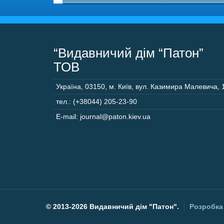
“Видавничий дім “Патон”
ТОВ
Україна
,
03150
,
м. Київ,
вул. Казимира Малевича, 
тел.: (+38044) 205-23-90
E-mail: journal@paton.kiev.ua
©
2013-2026 Видавничий дім "Патон".
Розробка