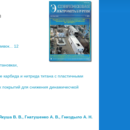
3
вок... 12
тановках,
 карбида и нитрида титана с пластичными
х покрытий для снижения динамичесчкой
Якуша В. В., Гнатушенко А. В., Гниздыло А. Н.