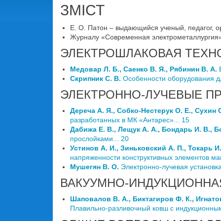
ЗМІСТ
Е. О. Патон – выдающийся ученый, педагог, ор
Журналу «Современная электрометаллургия» –
ЭЛЕКТРОШЛАКОВАЯ ТЕХН
Медовар Л. Б., Саенко В. Я., Рябинин В. А.
В
Скрипник С. В.
Особенности оборудования дл
ЭЛЕКТРОННО-ЛУЧЕВЫЕ П
Дереча А. Я., Собко-Нестерук О. Е., Сухин С
разработанных в МК «Антарес»... 15
Дабижа Е. В., Лещук А. А., Бондарь И. В., 
прослойками... 20
Устинов А. И., Зиньковский А. П., Токарь И
напряженности конструктивных элементов маш
Мушегян В. О.
Электронно-лучевая установка
ВАКУУМНО-ИНДУКЦИОННА
Шаповалов В. А., Биктагиров Ф. К., Игнатов
Плавильно-разливочный ковш с индукционным