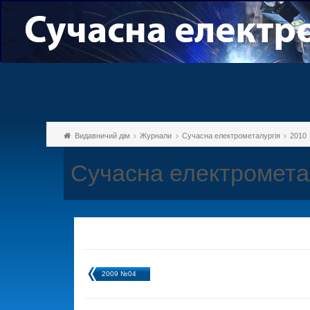
Видавничий дім
Журнали
Сучасна електрометалургія
2010
Сучасна електромета
2009 №04