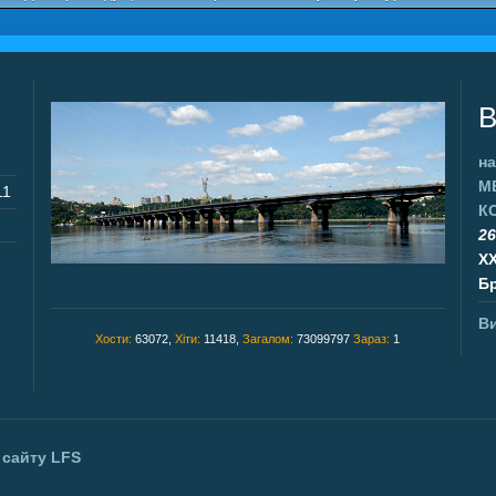
В
на
М
11
К
26
X
Бр
Ви
Хости:
63072,
Хіти:
11418,
Загалом:
73099797
Зараз:
1
 сайту
LFS