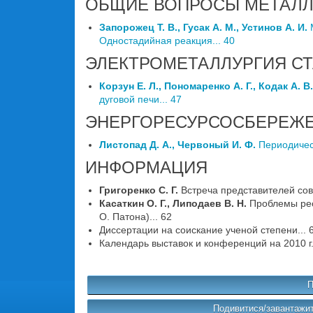
ОБЩИЕ ВОПРОСЫ МЕТАЛЛ
Запорожец Т. В., Гусак А. М., Устинов А. И.
М
Одностадийная реакция... 40
ЭЛЕКТРОМЕТАЛЛУРГИЯ С
Корзун Е. Л., Пономаренко А. Г., Кодак А. В
дуговой печи... 47
ЭНЕРГОРЕСУРСОСБЕРЕЖ
Листопад Д. А., Червоный И. Ф.
Периодическ
ИНФОРМАЦИЯ
Григоренко С. Г.
Встреча представителей сов
Касаткин О. Г., Липодаев В. Н.
Проблемы ресу
О. Патона)... 62
Диссертации на соискание ученой степени... 
Календарь выставок и конференций на 2010 г..
П
Подивитися/завантажит