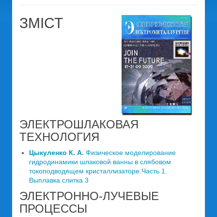
ЗМІСТ
ЭЛЕКТРОШЛАКОВАЯ
ТЕХНОЛОГИЯ
Цыкуленко К. А.
Физическое моделирование
гидродинамики шлаковой ванны в слябовом
токоподводящем кристаллизаторе.Часть 1.
Выплавка слитка 3
ЭЛЕКТРОННО-ЛУЧЕВЫЕ
ПРОЦЕССЫ