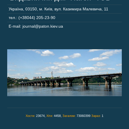
Україна
,
03150
,
м. Київ,
вул. Казимира Малевича, 11
тел.: (+38044) 205-23-90
E-mail: journal@paton.kiev.ua
Хости:
23674,
Хіти:
4458,
Загалом:
73060399
Зараз:
1