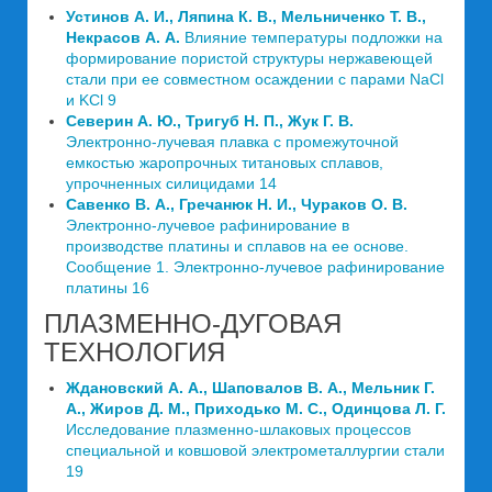
Устинов А. И., Ляпина К. В., Мельниченко Т. В.,
Некрасов А. А.
Влияние температуры подложки на
формирование пористой структуры нержавеющей
стали при ее совместном осаждении с парами NaCl
и KCl 9
Северин А. Ю., Тригуб Н. П., Жук Г. В.
Электронно-лучевая плавка с промежуточной
емкостью жаропрочных титановых сплавов,
упрочненных силицидами 14
Савенко В. А., Гречанюк Н. И., Чураков О. В.
Электронно-лучевое рафинирование в
производстве платины и сплавов на ее основе.
Сообщение 1. Электронно-лучевое рафинирование
платины 16
ПЛАЗМЕННО-ДУГОВАЯ
ТЕХНОЛОГИЯ
Ждановский А. А., Шаповалов В. А., Мельник Г.
А., Жиров Д. М., Приходько М. С., Одинцова Л. Г.
Исследование плазменно-шлаковых процессов
специальной и ковшовой электрометаллургии стали
19