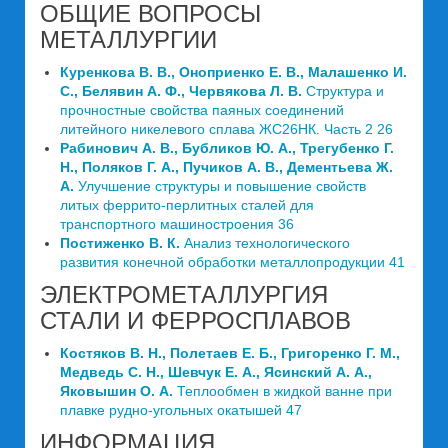
ОБЩИЕ ВОПРОСЫ
МЕТАЛЛУРГИИ
Куренкова В. В., Оноприенко Е. В., Малашенко И.
С., Белявин А. Ф., Червякова Л. В.
Структура и
прочностные свойства паяных соединений
литейного никелевого сплава ЖС26НК. Часть 2 26
Рабинович А. В., Бубликов Ю. А., Трегубенко Г.
Н., Поляков Г. А., Пучиков А. В., Дементьева Ж.
А.
Улучшение структуры и повышение свойств
литых феррито-перлитных сталей для
транспортного машиностроения 36
Постиженко В. К.
Анализ технологического
развития конечной обработки металлопродукции 41
ЭЛЕКТРОМЕТАЛЛУРГИЯ
СТАЛИ И ФЕРРОСПЛАВОВ
Костяков В. Н., Полетаев Е. Б., Григоренко Г. М.,
Медведь С. Н., Шевчук Е. А., Ясинский А. А.,
Яковышин О. А.
Теплообмен в жидкой ванне при
плавке рудно-угольных окатышей 47
ИНФОРМАЦИЯ