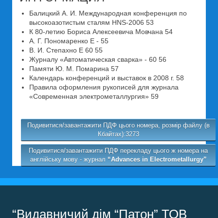
Балицкий А. И. Международная конференция по
высокоазотистым сталям HNS-2006 53
К 80-летию Бориса Алексеевича Мовчана 54
А. Г. Пономаренко Е - 55
В. И. Степахно Е 60 55
Журналу «Автоматическая сварка» - 60 56
Памяти Ю. М. Помарина 57
Календарь конференций и выставок в 2008 г. 58
Правила оформления рукописей для журнала
«Современная электрометаллургия» 59
Подивитися/завантажити ПДФ цього номера, розмір файлу (в
Кбайтах):3273
Подивитися/завантажити ПДФ перекладу цього ж номера на
англійську мову - журнал
“Advances in Electrometallurgy”
“Видавничий дім “Патон” ТОВ