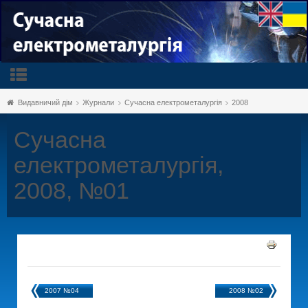
Видавничий дім
Журнали
Сучасна електрометалургія
2008
Сучасна
електрометалургія,
2008, №01
2007 №04
2008 №02