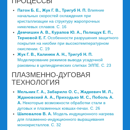
ПРОЦЕССЫ
Патон Б. Е., Жук Г. В., Тригуб Н. П.
Влияние
начальных скоростей охлаждения при
кристаллизации на структуру жаропрочных
никелевых сплавов. C. 16
Демчишин А. В., Курапов Ю. А., Полищук Е. П.,
Терновой Е. Г.
Особенности разрушения защитного
покрытия на ниобии при высокотемпературном
окислении. C. 19
Жук Г. В., Калинюк А. Н., Тригуб Н. П.
Моделирование режимов вывода усадочной
раковины в цилиндрических слитках ЭЛПЕ. C. 23
ПЛАЗМЕННО-ДУГОВАЯ
ТЕХНОЛОГИЯ
Мельник Г. А., Забарило О. С., Жадкевич М. Л.,
Ждановский А. А., Приходько М. С., Поболь А.
А.
Некоторые возможности обработки стали в
дуговых и плазменных ковшах-печах. C. 26
Шаповалов В. А.
Модель индукционного нагрева
для плазменно-индукционного выращивания
монокристаллов. C. 32