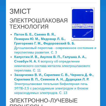
ЗМІСТ
ЭЛЕКТРОШЛАКОВАЯ
ТЕХНОЛОГИЯ
Патон Б. Е., Саенко В. Я.,
Помарин Ю. М., Медовар Л. Б.,
Григоренко Г. М., Федоровский Б. Б.
Дугошлаковый переплав - современное состояние и
перспективы развития. C. 3
Капустин И. В., Акулов В. П., Галушка А. А.,
Стовбун Н. А.
К вопросу об определении
химического состава металла электрошлакового
переплава. C. 11
Захарченко В. И., Скрипник С. В., Чернега Д. Ф.,
Скрипник В. П., Семенов А. Н., Дудецкая Л. Р.
Электрошлаковая тигельная бифилярная печь
ЭТПБ-2,5 с расходуемым электродом и блоком
нерасходуемых электродов. C. 13
ЭЛЕКТРОННО-ЛУЧЕВЫЕ