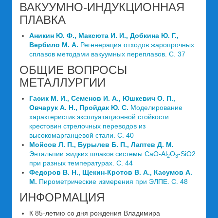
ВАКУУМНО-ИНДУКЦИОННАЯ
ПЛАВКА
Аникин Ю. Ф., Максюта И. И., Добкина Ю. Г.,
Вербило М. А.
Регенерация отходов жаропрочных
сплавов методами вакуумных переплавов. C. 37
ОБЩИЕ ВОПРОСЫ
МЕТАЛЛУРГИИ
Гасик М. И., Семенов И. А., Юшкевич О. П.,
Овчарук А. Н., Пройдак Ю. С.
Моделирование
характеристик эксплуатационной стойкости
крестовин стрелочных переводов из
высокомарганцевой стали. C. 40
Мойсов Л. П., Бурылев Б. П., Лаптев Д. М.
Энтальпии жидких шлаков системы CaO-Al
O
-SiO2
2
3
при разных температурах. C. 44
Федоров В. Н., Щекин-Кротов В. А., Касумов А.
М.
Пирометрические измерения при ЭЛПЕ. C. 48
ИНФОРМАЦИЯ
К 85-летию со дня рождения Владимира