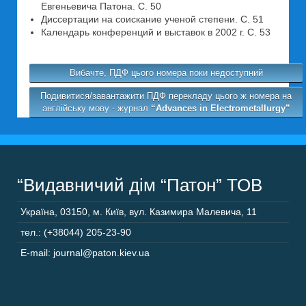
Евгеньевича Патона. C. 50
Диссертации на соискание ученой степени. C. 51
Календарь конференций и выставок в 2002 г. C. 53
Вибачте, ПДФ цього номера поки недоступний
Подивитися/завантажити ПДФ перекладу цього ж номера на
англійську мову - журнал
“Advances in Electrometallurgy”
“Видавничий дім “Патон” ТОВ
Україна
,
03150
,
м. Київ,
вул. Казимира Малевича, 11
тел.: (+38044) 205-23-90
E-mail: journal@paton.kiev.ua