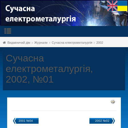
Видавничий дім
Журнали
Сучасна електрометалургія
2002
Сучасна
електрометалургія,
2002, №01
2001 №04
2002 №02