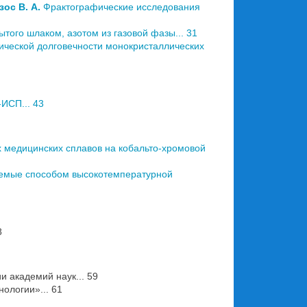
зос В. А.
Фрактографические исследования
того шлаком, азотом из газовой фазы... 31
ической долговечности монокристаллических
ИСП... 43
медицинских сплавов на кобальто-хромовой
яемые способом высокотемпературной
8
 академий наук... 59
ологии»... 61