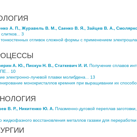
ОЛОГИЯ
ко А. П., Журавель В. М., Саенко В. Я., Зайцев В. А., Смолярко 
литков... 3
тонкостенных отливок сложной формы с применением электрошлак
РОЦЕССЫ
верин А. Ю., Пискун Н. В., Статкевич И. И.
Получение сплавов ин
ПЕ... 10
е электронно-лучевой плавки молибдена... 13
ирование монокристаллов кремния при выращивании их способом
ХНОЛОГИЯ
ев В. Р., Никитенко Ю. А.
Плазменно-дуговой переплав заготовки,
 жидкофазного восстановления металлов газами для переработки к
УРГИИ