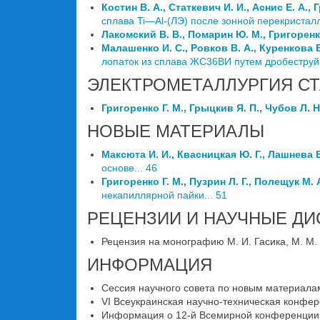
Костин В. А., Статкевич И. И., Аснис Е. А., 
сплава Ti—Al-(ЛЭ) после зонной перекристалл
Лакомский В. В., Помарин Ю. М., Григоренко 
Малашенко И. С., Ровков В. А., Куренкова В
лопаток из сплава ЖС36ВИ путем дробеструйн
ЭЛЕКТРОМЕТАЛЛУРГИЯ С
Григоренко Г. М., Грыцкив Я. П., Чубов Л. Н
НОВЫЕ МАТЕРИАЛЫ
Максюта И. И., Квасницкая Ю. Г., Лашнева В
основе... 46
Григоренко Г. М., Пузрин Л. Г., Полещук М. А
некапиллярной пайки... 51
РЕЦЕНЗИИ И НАУЧНЫЕ ДИ
Рецензия на монографию М. И. Гасика, М. М.
ИНФОРМАЦИЯ
Сессия научного совета по новым материала
VI Всеукраинская научно-техническая конфер
Информация о 12-й Всемирной конференции «