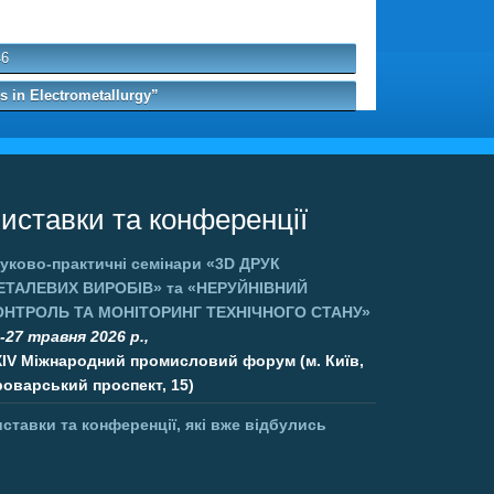
46
 in Electrometallurgy”
иставки та конференції
уково-практичні семінари
«3D ДРУК
ЕТАЛЕВИХ ВИРОБІВ»
та
«НЕРУЙНІВНИЙ
ОНТРОЛЬ ТА МОНІТОРИНГ ТЕХНІЧНОГО СТАНУ»
-27 травня 2026 р.,
XIV Міжнародний промисловий форум (м. Київ,
оварський проспект, 15)
ставки та конференції, які вже відбулись