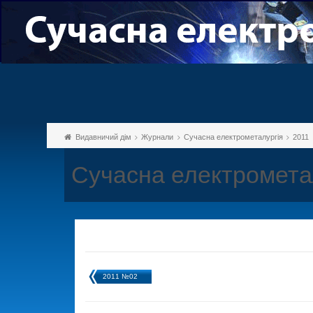
Видавничий дім
Журнали
Сучасна електрометалургія
2011
Сучасна електрометал
2011 №02