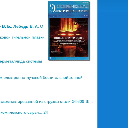
В. Б., Лебедь В. А.
О
овой тигельной плавки
терметаллида системы
 электронно-лучевой бестигельной зонной
 скомпактированной из стружки стали ЭП609-Ш...
омплексного сырья... 24