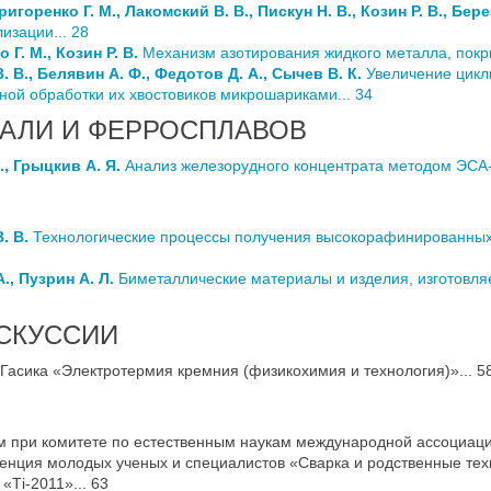
Григоренко Г. М., Лакомский В. В., Пискун Н. В., Козин Р. В., Бере
изации... 28
Г. М., Козин Р. В.
Механизм азотирования жидкого металла, покры
. В., Белявин А. Ф., Федотов Д. А., Сычев В. К.
Увеличение цикл
ой обработки их хвостовиков микрошариками... 34
ТАЛИ И ФЕРРОСПЛАВОВ
., Грыцкив А. Я.
Анализ железорудного концентрата методом ЭСА-
. В.
Технологические процессы получения высокорафинированных 
., Пузрин А. Л.
Биметаллические материалы и изделия, изготовл
СКУССИИ
 Гасика «Электротермия кремния (физикохимия и технология)»... 5
м при комитете по естественным наукам международной ассоциации
енция молодых ученых и специалистов «Сварка и родственные техн
Тi-2011»... 63