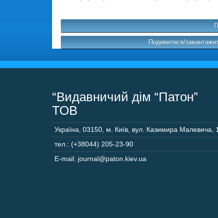
П
Подивитися/завантажит
“Видавничий дім “Патон”
ТОВ
Україна
,
03150
,
м. Київ,
вул. Казимира Малевича, 
тел.: (+38044) 205-23-90
E-mail: journal@paton.kiev.ua