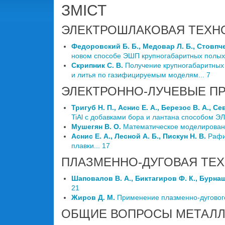
ЗМІСТ
ЭЛЕКТРОШЛАКОВАЯ ТЕХН
Федоровский Б. Б., Медовар Л. Б., Стовпчен
новом способе ЭШП крупногабаритных полых с
Скрипник С. В.
Получение крупногабаритных 
и литья по газифицируемым моделям... 7
ЭЛЕКТРОННО-ЛУЧЕВЫЕ П
Тригуб Н. П., Аснис Е. А., Березос В. А., Се
TiAl с добавками бора и лантана способом ЭЛ
Мушегян В. О.
Математическое моделировани
Аснис Е. А., Лесной А. Б., Пискун Н. В.
Рафин
плавки... 17
ПЛАЗМЕННО-ДУГОВАЯ ТЕ
Шаповалов В. А., Биктагиров Ф. К., Бурнаш
21
Жиров Д. М.
Применение плазменно-дугового
ОБЩИЕ ВОПРОСЫ МЕТАЛЛ