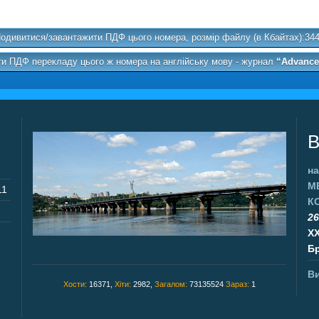
одивитися/завантажити ПДФ цього номера, розмір файлу (в Кбайтах):34
и ПДФ перекладу цього ж номера на англійську мову - журнал
“Advances
В
на
М
11
К
26
X
Бр
Ви
Хости:
16371,
Хіти:
2982,
Загалом:
73135524
Зараз:
1