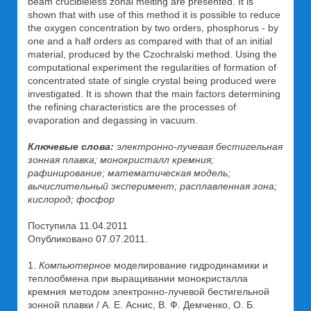
beam crucibleless zonal melting are presented. It is
shown that with use of this method it is possible to reduce
the oxygen concentration by two orders, phosphorus - by
one and a half orders as compared with that of an initial
material, produced by the Czochralski method. Using the
computational experiment the regularities of formation of
concentrated state of single crystal being produced were
investigated. It is shown that the main factors determining
the refining characteristics are the processes of
evaporation and degassing in vacuum.
Ключевые слова:
электронно-лучевая бестигельная
зонная плавка; монокристалл кремния;
рафинирование; математическая модель;
вычислительный эксперимент; расплавленная зона;
кислород; фосфор
Поступила 11.04.2011
Опубликовано 07.07.2011.
1.
Компьютерное
моделирование гидродинамики и
теплообмена при выращивании монокристалла
кремния методом электронно-лучевой бестигельной
зонной плавки / А. Е. Аснис, В. Ф. Демченко, О. Б.