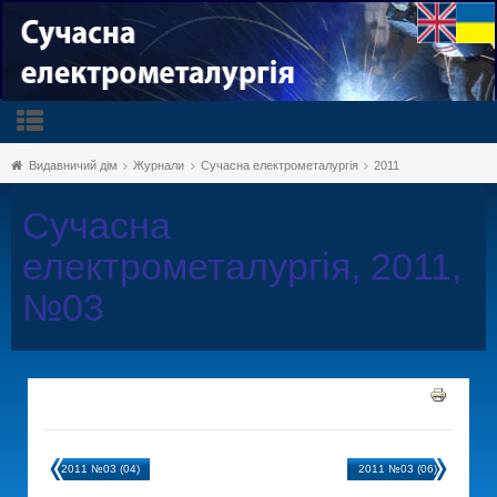
Видавничий дім
Журнали
Сучасна електрометалургія
2011
Сучасна
електрометалургія, 2011,
№03
2011 №03 (04)
2011 №03 (06)