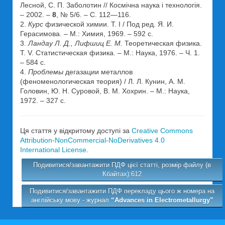
Лесной, С. П. Заболотин // Космічна наука і технологія.
– 2002. –
8
, № 5/6. – С. 112—116.
2.
Курс
физической химии. Т. I / Под ред. Я. И.
Герасимова. – М.: Химия, 1969. – 592 с.
3.
Ландау Л. Д., Лифшиц Е. М.
Теоретическая физика.
Т. V. Статистическая физика. – М.: Наука, 1976. – Ч. 1.
– 584 с.
4.
Проблемы
дегазации металлов
(феноменологическая теория) / Л. Л. Кунин, А. М.
Головин, Ю. Н. Суровой, В. М. Хохрин. – М.: Наука,
1972. – 327 с.
Ця стаття у відкритому доступі за
Creative Commons
Attribution-NonCommercial-NoDerivatives 4.0
International License
.
Подивитися/завантажити ПДФ цієї статті, розмір файлу (в
Кбайтах):612
Подивитися/завантажити ПДФ перекладу цього ж номера на
англійську мову - журнал
“Advances in Electrometallurgy”