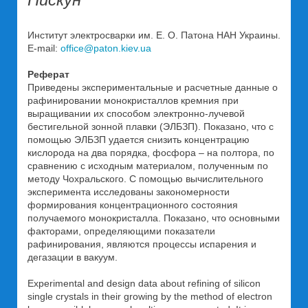
Инcтитут электросварки им. Е. О. Патона НАН Украины.
E-mail:
office@paton.kiev.ua
Реферат
Приведены экспериментальные и расчетные данные о
рафинировании монокристаллов кремния при
выращивании их способом электронно-лучевой
бестигельной зонной плавки (ЭЛБЗП). Показано, что с
помощью ЭЛБЗП удается снизить концентрацию
кислорода на два порядка, фосфора – на полтора, по
сравнению с исходным материалом, полученным по
методу Чохральского. С помощью вычислительного
эксперимента исследованы закономерности
формирования концентрационного состояния
получаемого монокристалла. Показано, что основными
факторами, определяющими показатели
рафинирования, являются процессы испарения и
дегазации в вакуум.
Experimental and design data about refining of silicon
single crystals in their growing by the method of electron