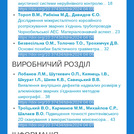
акустичної системи неруйнівного контролю... 18
https://doi.org/10.37434/tdnk2024.04.03
Тороп В.М., Рабкіна М.Д., Давидов Є.О.
Дослідження міжкристалітного корозійного
розтріскування зварних з’єднань трубопроводів
Чорнобильської АЕС. Матеріалознавчий аспект... 23
https://doi.org/10.37434/tdnk2024.04.04
Безвесільна О.М., Толочко Т.О., Трохимчук Д.В.
Основні похибки балістичного гравіметра... 32
https://doi.org/10.37434/tdnk2024.04.05
ВИРОБНИЧИЙ РОЗДІЛ
Лобанов Л.М., Шуткевич О.П., Киянець І.В.,
Шкурат І.Л., Шиян К.В., Савицький В.В.
Виявлення внутрішніх дефектів надмалих розмірів у
алюмінієвих зварних з’єднаннях методом
ширографії... 38
https://doi.org/10.37434/tdnk2024.04.06
Троїцький В.О., Карманов М.М., Михайлов С.Р.,
Шалаєв В.О.
Підвищення точності рентгенівського
2D сканування з використанням мінісенсора... 43
https://doi.org/10.37434/tdnk2024.04.07