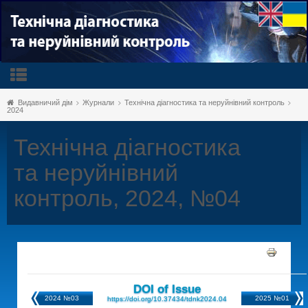
Видавничий дім
Журнали
Технічна діагностика та неруйнівний контроль
2024
Технічна діагностика
та неруйнівний
контроль, 2024, №04
DOI of Issue
2024 №03
2025 №01
https://doi.org/10.37434/tdnk2024.04