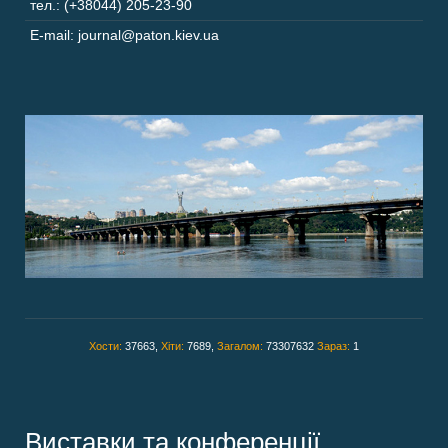
тел.: (+38044) 205-23-90
E-mail: journal@paton.kiev.ua
Хости:
37663,
Хіти:
7689,
Загалом:
73307632
Зараз:
1
Виставки та конференції