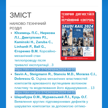
ЗМІСТ
НАУКОВО-ТЕХНІЧНИЙ
РОЗДІЛ
Юхимець П.С., Ниркова
Л.І., Дмитрієнко Р.І.,
Kaminski H., Zaruba C.,
Linhardt P., Ball G.,
Єгоренко В.М.
Корозійно-
механічний стан
теплопроводу після
тривалої експлуатації...3
https://doi.org/10.37434/tdnk2024.04.01
Savin A., Steigmann R., Stanciu M.D., Moraras C.I.,
Dobrescu G.
Оцінка механічних властивостей
композитів армованого вуглецевим волокном
пластику та моделювання його відшарування... 13
https://doi.org/10.37434/tdnk2024.04.02
Шарабура О.М., Муравський Л.І., Куць О.Г.
Виявлення круглих підповерхневих дефектів у
шаруватих композитах за допомогою оптико-