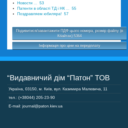
Новости ... 53
Патенти в області ТД і НК ... 55
Поздравляем юбиляра! 57
Подивитися/завантажити ПДФ цього номера, розмір файлу (в
Кбайтах):5364
Інформація про ціни на передплату
“Видавничий дім “Патон” ТОВ
Україна
,
03150
,
м. Київ,
вул. Казимира Малевича, 11
тел.: (+38044) 205-23-90
E-mail: journal@paton.kiev.ua