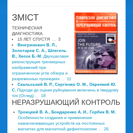
ЗМІСТ
ТЕХНИЧЕСКАЯ
ДИАГНОСТИКА
15 ЛЕТ СПУСТЯ ... 3
Венгринович В. Л.,
Золотарев С. А., Шлегель
В., Хессе Б.-М.
Двухшаговая
реконструкция трехмерных
изображений при
ограниченном угле обзора и
разреженных проекциях ... 11
Скальський В. Р., Сергієнко О. М., Окрепкий Ю.
С.
Підходи до оцінки руйнування включень в твердому
тілі (Огляд) ... 18
НЕРАЗРУШАЮЩИЙ КОНТРОЛЬ
Троицкий В. А., Бондаренко А. И., Горбик В. М.
Особенности создания и применения
намагничивающих устройств на постоянных
магнитах для магнитной дефектоскопии ... 26