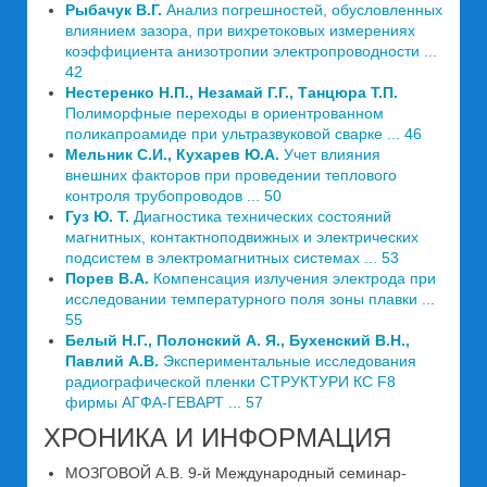
Рыбачук В.Г.
Анализ погрешностей, обусловленных
влиянием зазора, при вихретоковых измерениях
коэффициента анизотропии электропроводности ...
42
Нестеренко Н.П., Незамай Г.Г., Танцюра Т.П.
Полиморфные переходы в ориентрованном
поликапроамиде при ультразвуковой сварке ... 46
Мельник С.И., Кухарев Ю.А.
Учет влияния
внешних факторов при проведении теплового
контроля трубопроводов ... 50
Гуз Ю. Т.
Диагностика технических состояний
магнитных, контактноподвижных и электрических
подсистем в электромагнитных системах ... 53
Порев В.А.
Компенсация излучения электрода при
исследовании температурного поля зоны плавки ...
55
Белый Н.Г., Полонский А. Я., Бухенский В.Н.,
Павлий А.В.
Экспериментальные исследования
радиографической пленки СТРУКТУРИ КС F8
фирмы АГФА-ГЕВАРТ ... 57
ХРОНИКА И ИНФОРМАЦИЯ
МОЗГОВОЙ А.В. 9-й Международный семинар-