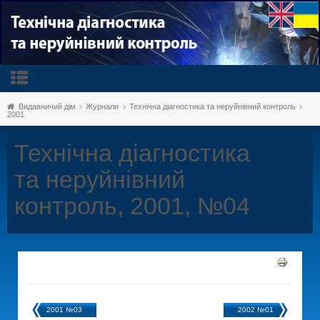
Видавничий дім
Журнали
Технічна діагностика та неруйнівний контроль
2001
Технічна діагностика
та неруйнівний
контроль, 2001, №04
2001 №03
2002 №01