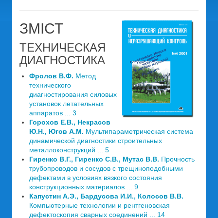
ЗМІСТ
ТЕХНИЧЕСКАЯ
ДИАГНОСТИКА
Фролов В.Ф.
Метод
технического
диагностирования силовых
установок летательных
аппаратов ... 3
Горохов Е.В., Некрасов
Ю.Н., Югов А.M.
Мультипараметрическая система
динамической диагностики строительных
металлоконструкций ... 5
Гиренко В.Г., Гиренко С.В., Мутас В.В.
Прочность
трубопроводов и сосудов с трещиноподобными
дефектами в условиях вязкого состояния
конструкционных материалов ... 9
Капустин А.Э., Бардусова И.И., Колосов В.В.
Компьютерные технологии и рентгеновская
дефектоскопия сварных соединений ... 14