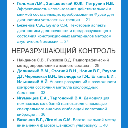
Гельман Л.М., Зиньковский Ю.Ф., Петрунин И.В.
Эффективность использования действительной и
мнимой составляющих преобразования Фурье для
диагностики усталостных трещин ... 21
Беженов С.А., Буйло С.И.
Некоторые аспекты
диагностики долговечности и предразрушающего
состояния конструкционных материалов методом
акустической эмиссии ... 24
НЕРАЗРУШАЮЩИЙ КОНТРОЛЬ
Найденов С.В., Рыжиков В.Д. Радиографический
метод определения атомного состава ... 28
Долинский В.М., Стогний В.Н., Новик В.Г., Ряузов
Д.Г, Черемская В.И., Безлюдько Г.Я., Елкина Е.И.,
Ильинский А.Й.
Анализ разрушений и возможности
контроля состояния металла кислородных
баллонов ... 33
Игуменцев Е.А., Таргонский В.А.
Демодуляция
помпажных колебаний нагнетателя с помощью
спектрального анализа огибающей лопаточной
вибрации ... 36
Баженов В.Г., Лігоміна С.М.
Багатошкальний метод
визначення фазової швидкості ультразвуку ... 40