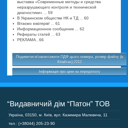
выставка «Современные методы и средства
неразрушающего контроля и технической
диагностики» ... 59
В Украинском обществе НК и ТД ... 60
Вітаємо ювілярів! ... 61
Информационное сообщение ... 62
Рефераты статей ... 63
РЕКЛАМА...66
Подивитися/завантажити ПДФ цього номера, розмір файлу (в
Кбайтах):2212
Інформація про ціни на передплату
“Видавничий дім “Патон” ТОВ
Україна
,
03150
,
м. Київ,
вул. Казимира Малевича, 11
тел.: (+38044) 205-23-90