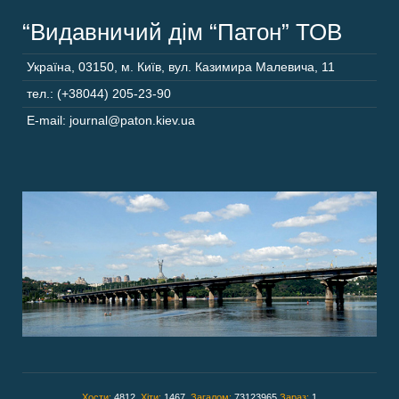
“Видавничий дім “Патон” ТОВ
Україна
,
03150
,
м. Київ,
вул. Казимира Малевича, 11
тел.: (+38044) 205-23-90
E-mail: journal@paton.kiev.ua
Хости:
4812,
Хіти:
1467,
Загалом:
73123965
Зараз:
1