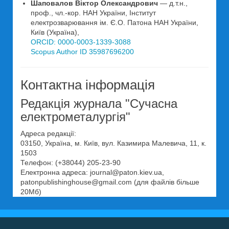
Шаповалов Віктор Олександрович
— д.т.н.,
проф., чл.-кор. НАН України, Інститут
електрозварювання ім. Є.О. Патона НАН України,
Київ (Україна),
ORCID: 0000-0003-1339-3088
Scopus Author ID 35987696200
Контактна інформація
Редакція журнала "Сучасна
електрометалургія"
Адреса редакції:
03150, Україна, м. Київ, вул. Казимира Малевича, 11, к.
1503
Телефон: (+38044) 205-23-90
Електронна адреса: journal@paton.kiev.uа,
patonpublishinghouse@gmail.com (для файлів більше
20Мб)