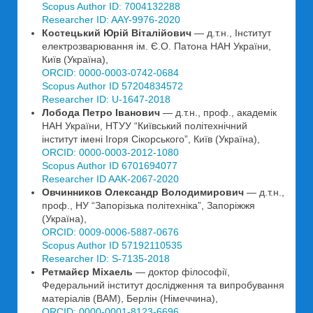
Scopus Author ID: 7004132288
Researcher ID: AAY-9976-2020
Костецький Юрій Віталійович
— д.т.н., Інститут
електрозварювання ім. Є.О. Патона НАН України,
Київ (Україна),
ORCID: 0000-0003-0742-0684
Scopus Author ID 57204834572
Researcher ID: U-1647-2018
Лобода Петро Іванович
— д.т.н., проф., академік
НАН України, НТУУ “Київський політехнічний
інститут імені Ігоря Сікорського”, Київ (Україна),
ORCID: 0000-0003-2012-1080
Scopus Author ID 6701694077
Researcher ID AAK-2067-2020
Овчинников Олександр Володимирович
— д.т.н.,
проф., НУ “Запорізька політехніка”, Запоріжжя
(Україна),
ORCID: 0009-0006-5887-0676
Scopus Author ID 57192110535
Researcher ID: S-7135-2018
Ретмайєр Міхаель
— доктор філософії,
Федеральний інститут дослідження та випробування
матеріалів (BAM), Берлін (Німеччина),
ORCID: 0000-0001-8123-6696