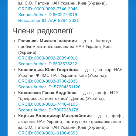
ім. Є.О. Патона НАН України, Київ (Україна),
ORCID: 0000-0002-7746-2946
Scopus Author ID 6602279019
Researcher ID: AAP-5284-2021
Члени редколегії
Гречанюк Микола Іванович
— д.т.н., Інститут
проблем матеріалознавства НАН України, Київ
(Україна),
ORCID: 0000-0002-2609-6018
Scopus Author ID 6603578222
Квасницька Юлія Георгіївна
— д.т.н., чл.-кор. НАН
України, ФТІМС НАН України, Київ (Україна),
ORCID: 0000-0003-3790-2035
Scopus Author ID: 57204351126
Кононенко Ганна Андріївна
— д.т.н., проф., НТУ
“Дніпровська політехніка”, Дніпро (Україна),
ORCID: 0000-0001-7446-4105
Scopus Author ID: 7007038178
Коржик Володимир Миколайович
— д.т.н., проф.,
академік НАН України, Інститут електрозварювання
ім. Є.О. Патона НАН України, Київ (Україна),
ORCID: 0000-0001-9106-8593