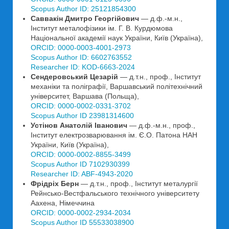
Scopus Author ID: 25121854300
Саввакін Дмитро Георгійович
— д.ф.-м.н.,
Інститут металофізики ім. Г. В. Курдюмова
Національної академії наук України, Київ (Україна),
ORCID: 0000-0003-4001-2973
Scopus Author ID: 6602763552
Researcher ID: KOD-6663-2024
Сендеровський Цезарій
— д.т.н., проф., Інститут
механіки та поліграфії, Варшавський політехнічний
університет, Варшава (Польща),
ORCID: 0000-0002-0331-3702
Scopus Author ID 23981314600
Устінов Анатолій Іванович
— д.ф.-м.н., проф.,
Інститут електрозварювання ім. Є.О. Патона НАН
України, Київ (Україна),
ORCID: 0000-0002-8855-3499
Scopus Author ID 7102930399
Researcher ID: ABF-4943-2020
Фрідріх Берн
— д.т.н., проф., Інститут металургії
Рейнсько-Вестфальського технічного університету
Аахена, Німеччина
ORCID: 0000-0002-2934-2034
Scopus Author ID 55533038900