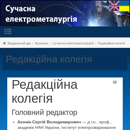
Видавничий дім
Журнали
Сучасна електрометалургія
Редакційна колегія
Редакційна колегія
Редакційна
колегія
Головний редактор
Ахонін Сергій Володимирович
— д.т.н., проф.,
академік НАН України, Інститут електрозварювання