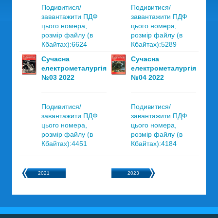
Подивитися/
Подивитися/
завантажити ПДФ
завантажити ПДФ
цього номера,
цього номера,
розмір файлу (в
розмір файлу (в
Кбайтах):6624
Кбайтах):5289
Сучасна
Сучасна
електрометалургія
електрометалургія
№03 2022
№04 2022
Подивитися/
Подивитися/
завантажити ПДФ
завантажити ПДФ
цього номера,
цього номера,
розмір файлу (в
розмір файлу (в
Кбайтах):4451
Кбайтах):4184
2021
2023