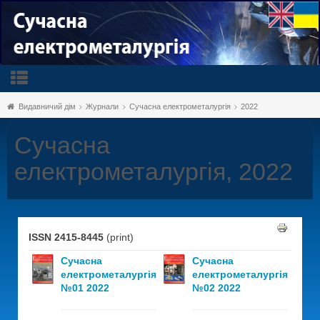
Видавничий дім
Журнали
Сучасна електрометалургія
2022
Сучасна
електрометалургія, 2022
ISSN 2415-8445
(print)
Сучасна
Сучасна
електрометалургія
електрометалургія
№01 2022
№02 2022