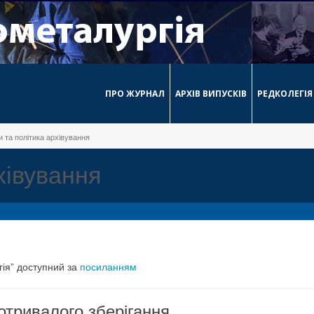
ПРО ЖУРНАЛ
АРХІВ ВИПУСКІВ
РЕДКОЛЕГІЯ
и та політика архівування
хівування
гія” доступний за
посиланням
отривалого зберігання