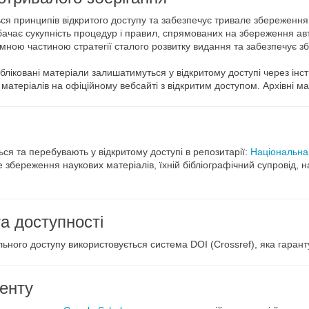
 принципів відкритого доступу та забезпечує тривале збереження і
ачає сукупність процедур і правил, спрямованих на збереження автен
’ємною частиною стратегії сталого розвитку видання та забезпечує 
бліковані матеріали залишатимуться у відкритому доступі через інст
матеріалів на офіційному вебсайті з відкритим доступом. Архівні м
ься та перебувають у відкритому доступі в репозитарії:
Національна 
збереження наукових матеріалів, їхній бібліографічний супровід, н
а доступності
ільного доступу використовується система DOI (Crossref), яка гаран
тенту