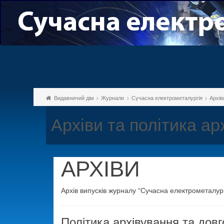
Видавничий дім
Журнали
Сучасна електрометалургія
Архів
Архіви та політика ар
АРХІВИ
Архів випусків журналу “Сучасна електрометалур
Політика архівування та довг