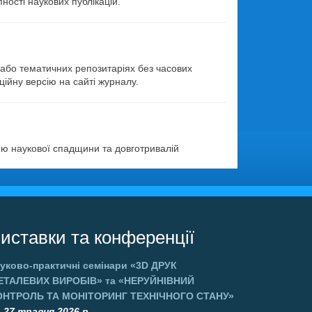
ності наукових публікацій.
х або тематичних репозитаріях без часових
ійну версію на сайті журналу.
ню наукової спадщини та довготривалій
иставки та конференції
уково-практичні семінари
«3D ДРУК
ЕТАЛЕВИХ ВИРОБІВ»
та
«НЕРУЙНІВНИЙ
ОНТРОЛЬ ТА МОНІТОРИНГ ТЕХНІЧНОГО СТАНУ»
-27 травня 2026 р.,