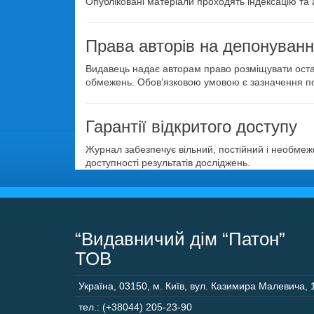
Опубліковані матеріали проходять індексацію та
Права авторів на депонування 
Видавець надає авторам право розміщувати остато
обмежень. Обов’язковою умовою є зазначення повн
Гарантії відкритого доступу
Журнал забезпечує вільний, постійний і необмеж
доступності результатів досліджень.
“Видавничий дім “Патон”
ТОВ
Україна
,
03150
,
м. Київ,
вул. Казимира Малевича, 
тел.: (+38044) 205-23-90