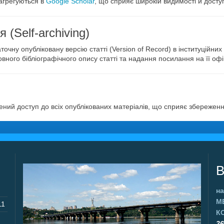
 агрегуються в
Google Scholar
, що сприяє широкій видимості й доступ
(Self-archiving)
чну опубліковану версію статті (Version of Record) в інституційни
ого бібліографічного опису статті та надання посилання на її офіц
ений доступ до всіх опублікованих матеріалів, що сприяє збережен
В
на
М
11
К
26