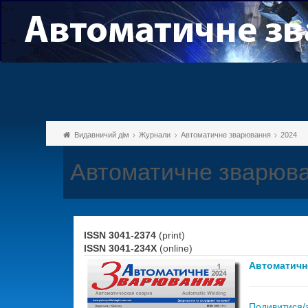
Видавничий дім
Журнали
Автоматичне зварювання
2024
Автоматичне зварюва
ISSN 3041-2374
(print)
ISSN 3041-234X
(online)
Автоматичн
Подивитися/