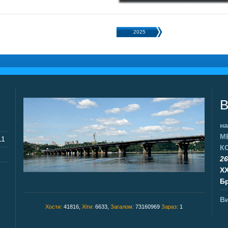
2025
В
на
М
11
К
26
X
Бр
Ви
Хости:
41816,
Хіти:
6633,
Загалом:
73160969
Зараз:
1