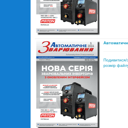
Автоматичн
Подивитися/
розмір файлу