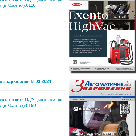
 (в Кбайтах):6118
е зварювання №03 2024
завантажити ПДФ цього номера,
 (в Кбайтах):8150