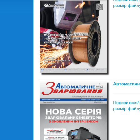
розмір файлу
Автоматичн
Подивитися/
розмір файлу