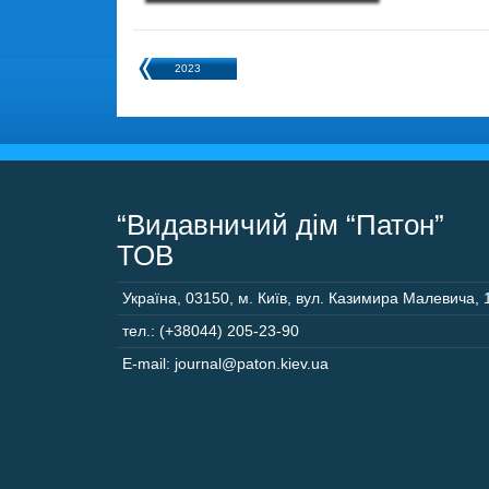
2023
“Видавничий дім “Патон”
ТОВ
Україна
,
03150
,
м. Київ,
вул. Казимира Малевича, 
тел.: (+38044) 205-23-90
E-mail: journal@paton.kiev.ua