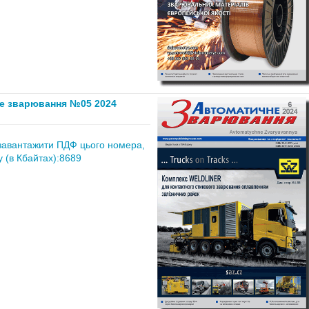
е зварювання №05 2024
завантажити ПДФ цього номера,
 (в Кбайтах):8689