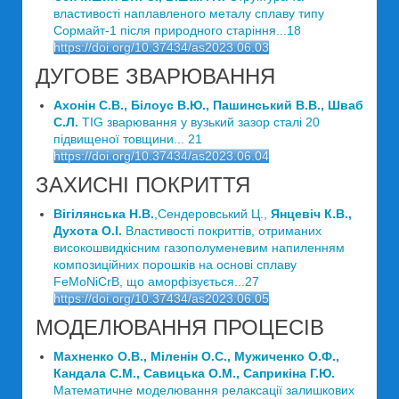
властивості наплавленого металу сплаву типу
Сормайт-1 після природного старіння...18
https://doi.org/10.37434/as2023.06.03
ДУГОВЕ ЗВАРЮВАННЯ
Ахонін С.В., Білоус В.Ю., Пашинський В.В., Шваб
С.Л.
TIG зварювання у вузький зазор сталі 20
підвищеної товщини... 21
https://doi.org/10.37434/as2023.06.04
ЗАХИСНІ ПОКРИТТЯ
Вігілянська Н.В.
,Сендеровський Ц.,
Янцевіч К.В.,
Духота О.І.
Властивості покриттів, отриманих
високошвидкісним газополуменевим напиленням
композиційних порошків на основі сплаву
FeMoNiCrB, що аморфізується...27
https://doi.org/10.37434/as2023.06.05
МОДЕЛЮВАННЯ ПРОЦЕСІВ
Махненко О.В., Міленін О.С., Мужиченко О.Ф.,
Кандала С.М., Савицька О.М., Саприкіна Г.Ю.
Математичне моделювання релаксації залишкових