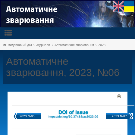
Видавничий дім
Журнали
Автоматичне зварювання
2023
Автоматичне
зварювання, 2023, №06
DOI of Issue
2023 №05
2023 №07
https://doi.org/10.37434/as2023.06