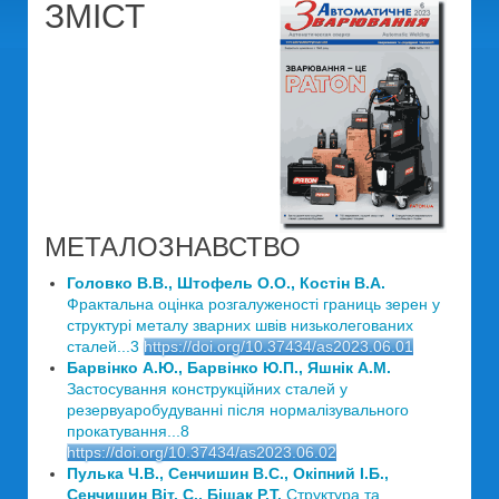
ЗМІСТ
МЕТАЛОЗНАВСТВО
Головко В.В., Штофель О.О., Костін В.А.
Фрактальна оцінка розгалуженості границь зерен у
структурі металу зварних швів низьколегованих
сталей...3
https://doi.org/10.37434/as2023.06.01
Барвінко А.Ю., Барвінко Ю.П., Яшнік А.М.
Застосування конструкційних сталей у
резервуаробудуванні після нормалізувального
прокатування...8
https://doi.org/10.37434/as2023.06.02
Пулька Ч.В., Сенчишин В.С., Окіпний І.Б.,
Сенчишин Віт. С., Бішак Р.Т.
Структура та