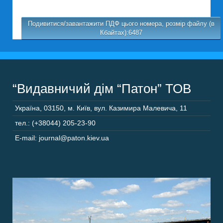
Подивитися/завантажити ПДФ цього номера, розмір файлу (в
Кбайтах):6487
“Видавничий дім “Патон” ТОВ
Україна
,
03150
,
м. Київ,
вул. Казимира Малевича, 11
тел.: (+38044) 205-23-90
E-mail: journal@paton.kiev.ua