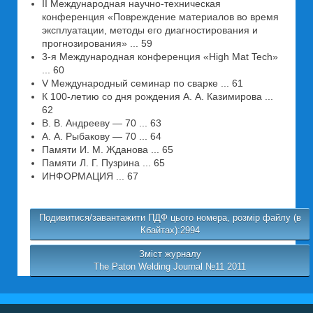
II Международная научно-техническая
конференция «Повреждение материалов во время
эксплуатации, методы его диагностирования и
прогнозирования» ... 59
3-я Международная конференция «High Mat Tech»
... 60
V Международный семинар по сварке ... 61
К 100-летию со дня рождения А. А. Казимирова ...
62
В. В. Андрееву — 70 ... 63
А. А. Рыбакову — 70 ... 64
Памяти И. М. Жданова ... 65
Памяти Л. Г. Пузрина ... 65
ИНФОРМАЦИЯ ... 67
Подивитися/завантажити ПДФ цього номера, розмір файлу (в
Кбайтах):2994
Зміст журналу
The Paton Welding Journal №11 2011