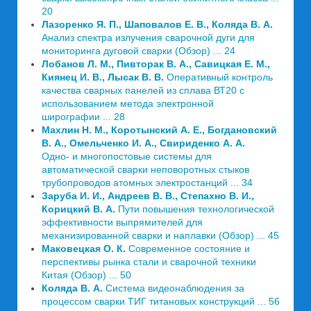
20
Лазоренко Я. П
.,
Шаповалов Е. В
.,
Коляда В. А
.
Анализ спектра излучения сварочной дуги для
мониторинга дуговой сварки (Обзор) ... 24
Лобанов Л. М
.,
Пивторак В. А
.,
Савицкая Е. М
.,
Киянец И. В
.,
Лысак В. В
.
Оперативный контроль
качества сварных панелей из сплава ВТ20 с
использованием метода электронной
ширографии ... 28
Махлин Н. М
.,
Коротынский А. Е
.,
Богдановский
В. А
.,
Омельченко И. А
.,
Свириденко А. А
.
Одно- и многопостовые системы для
автоматической сварки неповоротных стыков
трубопроводов атомных электростанций ... 34
Заруба И. И
.,
Андреев В. В
.,
Степахно В. И
.,
Корицкий В. А
.
Пути повышения технологической
эффективности выпрямителей для
механизированной сварки и наплавки (Обзор) ... 45
Маковецкая О. К
.
Современное состояние и
перспективы рынка стали и сварочной техники
Китая (Обзор) ... 50
Коляда В. А
.
Система видеонаблюдения за
процессом сварки ТИГ титановых конструкций ... 56