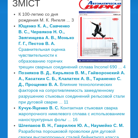
ЗМІСТ
К 100-летию со дня
рождения М. К. Янгеля ... 3
Ющенко К. А
.,
Савченко
В. С
.,
Червяков Н. О
.,
Звягинцева А. В
.,
Монько
Г. Г
.,
Пестов В. А
.
Сравнительная оценка
чувствительности к
образованию горячих
трещин сварных соединений сплава Inconel 690 ... 4
Позняков В. Д
.,
Кирьяков В. М
.,
Гайворонский А.
А
.,
Касаткин С. Б
.,
Клапатюк А. В
.,
Тараненко С.
Д
.,
Прощенко В. А
.
Влияние технологических
факторов на сопротивляемость замедленному
разрушению стыковых соединений рельсовой стали
при дуговой сварке ... 11
Кучук
-
Яценко В. С
.
Контактная стыковая сварка
жаропрочного никелевого сплава с использованием
наноструктурных фольг ... 16
Шлепаков В. Н
.,
Гаврилюк Ю. А
.,
Наумейко С. М
.
Разработка порошковой проволоки для дуговой
сварки высокопрочных сталей бейнитного класса ...