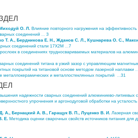
ЗДЕЛ
 Миходуй О. Л.
Влияние повторного нагружения на эффективность
варных соединений ... 3
о Т. А., Бердникова Е. Н., Жданов С. Л., Кушнарева О. С., Макс
арных соединений стали 17Х2М ...7
рослоек в соединениях трудносвариваемых материалов на алюмин
арных соединений титана в узкий зазор с управляющим магнитным
тных покрытий на титановой основе методом лазерной наплавки ..
 металлокерамических и металлостеклянных покрытий ...31
ДЕЛ
вышения надежности сварных соединений алюминиево-литиевых сп
верхностного упрочнения и аргонодуговой обработки на усталость
. А., Бернацкий А. В., Гаращук В. П., Луценко В. И.
Лазерная сва
. Е.
Методика оценки сварочных свойств источников питания для ду