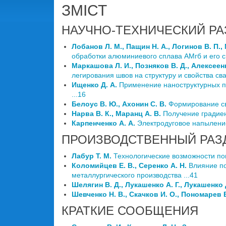
ЗМІСТ
НАУЧНО-ТЕХНИЧЕСКИЙ РА
Лобанов Л. М., Пащин Н. А., Логинов В. П.,
обработки алюминиевого сплава АМгб и его с
Маркашова Л. И., Позняков В. Д., Алексеенк
легирования швов на структуру и свойства св
Ищенко Д. А.
Применение наноструктурных п
...16
Белоус В. Ю., Ахонин С. В.
Формирование св
Нарва В. К., Маранц А. В.
Получение градиен
Карпенченко А. А.
Электродуговое напыление
ПРОИЗВОДСТВЕННЫЙ РАЗ
Лабур Т. М.
Технологические возможности по
Коломийцев Е. В., Серенко А. Н.
Влияние по
металлургического производства ...41
Шелягин В. Д., Лукашенко А. Г., Лукашенко Д
Шевченко Н. В., Скачков И. О., Пономарев В
КРАТКИЕ СООБЩЕНИЯ