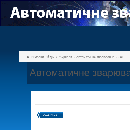
Видавничий дім
Журнали
Автоматичне зварювання
2011
Автоматичне зварюва
2011 №03