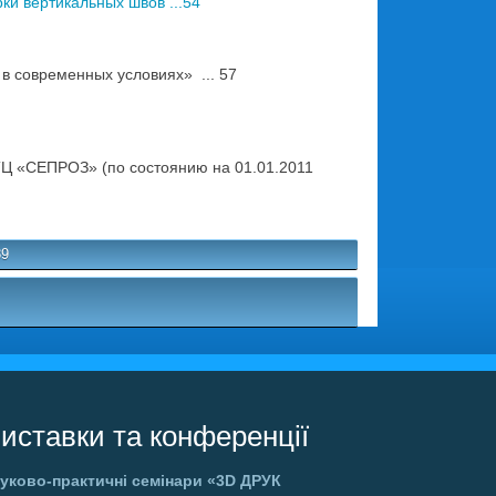
и вертикальных швов ...54
 современных условиях» ... 57
Ц «СЕПРОЗ» (по состоянию на 01.01.2011
89
иставки та конференції
уково-практичні семінари
«3D ДРУК