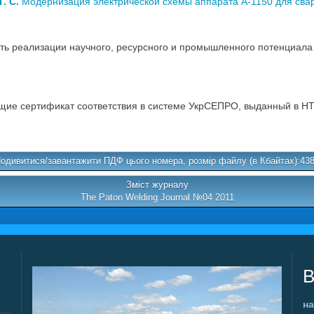
. С.
Модернизация электрической схемы аппарата А-1150 для сварк
реализации научного, ресурсного и промышленного потенциала в
ие сертификат соответствия в системе УкрСЕПРО, выданный в НТ
одивитися/завантажити ПДФ цього номера, розмір файлу (в Кбайтах):43
Зміст журналу
The Paton Welding Journal №04 2011
В
на