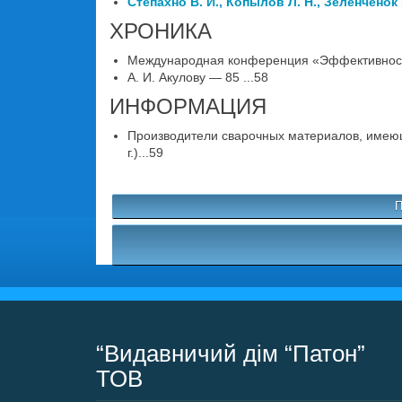
Степахно В. И., Копылов Л. Н., Зеленченок Г
ХРОНИКА
Международная конференция «Эффективность 
А. И. Акулову — 85 ...58
ИНФОРМАЦИЯ
Производители сварочных материалов, имеющ
г.)...59
П
“Видавничий дім “Патон”
ТОВ