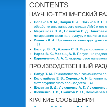
CONTENTS
НАУЧНО-ТЕХНИЧЕСКИЙ РА
Лобанов Л. М., Пащин Н. А., Логинов В. П.,
обработки алюминиевого сплава АМгб и его с
Маркашова Л. И., Позняков В. Д., Алексеенк
легирования швов на структуру и свойства св
Ищенко Д. А.
Применение наноструктурных п
...16
Белоус В. Ю., Ахонин С. В.
Формирование св
Нарва В. К., Маранц А. В.
Получение градиен
Карпенченко А. А.
Электродуговое напыление
ПРОИЗВОДСТВЕННЫЙ РАЗ
Лабур Т. М.
Технологические возможности по
Коломийцев Е. В., Серенко А. Н.
Влияние по
металлургического производства ...41
Шелягин В. Д., Лукашенко А. Г., Лукашенко Д
Шевченко Н. В., Скачков И. О., Пономарев В
КРАТКИЕ СООБЩЕНИЯ