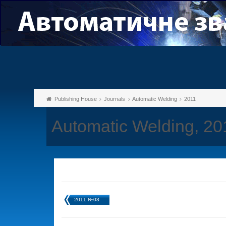
Publishing House
Journals
Automatic Welding
2011
Automatic Welding, 2
2011 №03