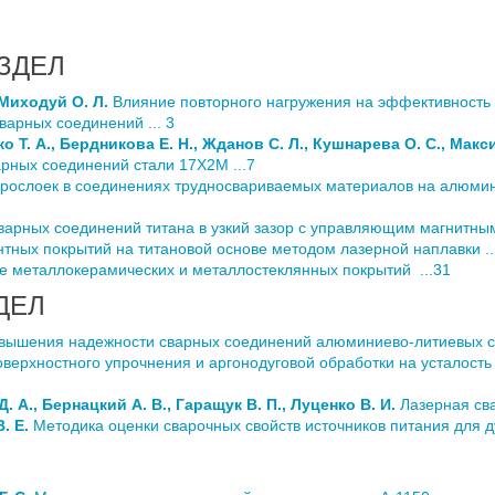
ЗДЕЛ
 Миходуй О. Л.
Влияние повторного нагружения на эффективность
варных соединений ... 3
о Т. А., Бердникова Е. Н., Жданов С. Л., Кушнарева О. С., Макс
арных соединений стали 17Х2М ...7
рослоек в соединениях трудносвариваемых материалов на алюмин
арных соединений титана в узкий зазор с управляющим магнитным
тных покрытий на титановой основе методом лазерной наплавки ..
 металлокерамических и металлостеклянных покрытий ...31
ДЕЛ
вышения надежности сварных соединений алюминиево-литиевых сп
верхностного упрочнения и аргонодуговой обработки на усталость
. А., Бернацкий А. В., Гаращук В. П., Луценко В. И.
Лазерная сва
. Е.
Методика оценки сварочных свойств источников питания для ду