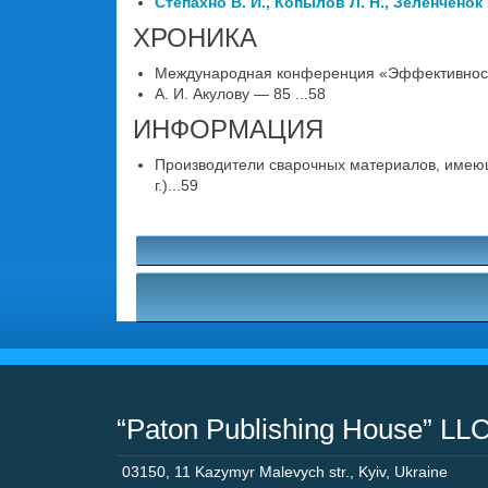
Степахно В. И., Копылов Л. Н., Зеленченок Г
ХРОНИКА
Международная конференция «Эффективность 
А. И. Акулову — 85 ...58
ИНФОРМАЦИЯ
Производители сварочных материалов, имеющ
г.)...59
“Paton Publishing House” LL
03150
,
11 Kazymyr Malevych str.
,
Kyiv
,
Ukraine