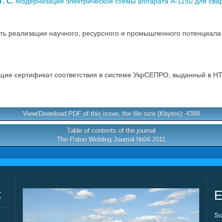
. С.
Модернизация электрической схемы аппарата А-1150 для сварк
реализации научного, ресурсного и промышленного потенциала в
ие сертификат соответствия в системе УкрСЕПРО, выданный в НТ
View/Download PDF of this issue, the file size (Kbytes): 4389
Table of contents of the journal
The Paton Welding Journal №04 2011
C
E
Sc