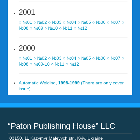
2001
○ №01
○ №02
○ №03
○ №04
○ №05
○ №06
○ №07
○
№08
○ №09
○ №10
○ №11
○ №12
2000
○ №01
○ №02
○ №03
○ №04
○ №05
○ №06
○ №07
○
№08
○ №09-10
○ №11
○ №12
Automatic Welding,
1998-1999
(There are only cover
issue)
“Paton Publishing House” LLC
03150
,
11 Kazymyr Malevych str.
,
Kyiv
,
Ukraine