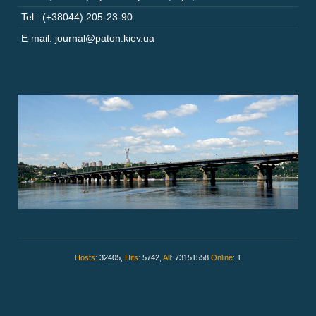
Tel.: (+38044) 205-23-90
E-mail: journal@paton.kiev.ua
Hosts:
32405,
Hits:
5742,
All:
73151558
Online:
1