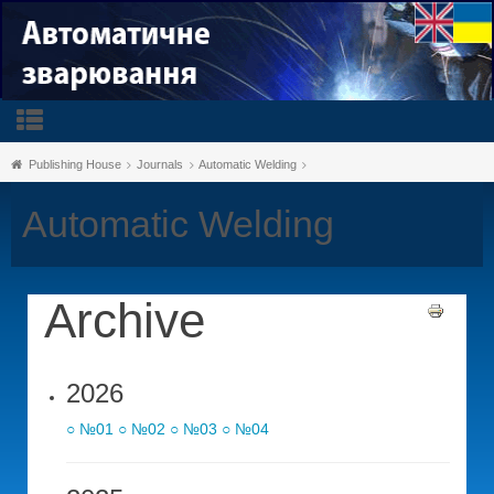
Publishing House
Journals
Automatic Welding
Automatic Welding
Archive
2026
○ №01
○ №02
○ №03
○ №04