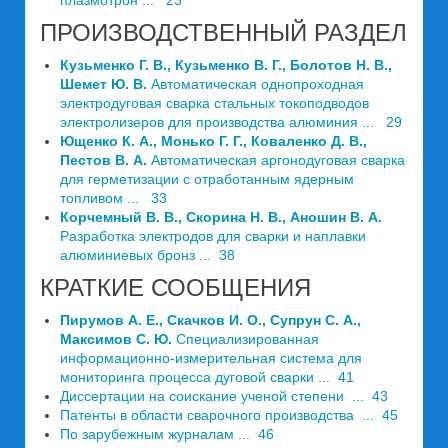
плазмотрон ... 23
ПРОИЗВОДСТВЕННЫЙ РАЗДЕЛ
Кузьменко Г. В., Кузьменко В. Г., Болотов Н. В.,
Шемет Ю. В.
Автома­тическая однопроходная
электродуговая сварка стальных токоподводов
электролизеров для производства алюминия ... 29
Ющенко К. А., Монько Г. Г., Коваленко Д. В.,
Пестов В. А.
Автоматическая аргонодуговая сварка
для герметизации с отработанным ядерным
топливом ... 33
Корчемный В. В., Скорина Н. В., Аношин В. А.
Разработка электродов для сварки и наплавки
алюминиевых бронз ... 38
КРАТКИЕ СООБЩЕНИЯ
Пирумов А. Е., Скачков И. О., Супрун С. А.,
Максимов С. Ю.
Специализированная
информационно-измерительная система для
мониторинга процесса дуговой сварки ... 41
Диссертации на соискание ученой степени ... 43
Патенты в области сварочного производства ... 45
По зарубежным журналам ... 46