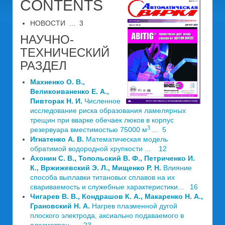
CONTENTS
НОВОСТИ ... 3
НАУЧНО-
ТЕХНИЧЕСКИЙ
РАЗДЕЛ
Махненко О. В.,
Великоиваненко Е. А.,
Пивторак Н. И.
Численное
исследование риска образования ламелярных
трещин при вварке обечаек люков в корпус
3
резервуара вместимостью 75000 м
... 5
Игнатенко А. В.
Математическая модель
обратимой водородной хрупкости ... 12
Ахонин С. В., Топольский В. Ф., Петриченко И.
К., Вржижевский Э. Л., Мищенко Р. Н.
Влияние
способа выплавки титановых сплавов на их
свариваемость и служебные характеристики... 16
Чигарев В. В., Кондрашов К. А., Макаренко Н. А.,
Грановский Н. А.
Нагрев плазменной дугой
плоского электрода, аксиально подаваемого в