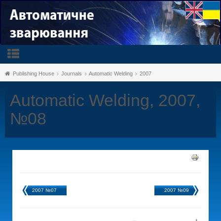
Publishing House
Journals
Automatic Welding
2007
Automatic Welding, 2007,
№08
2007 №07
2007 №09