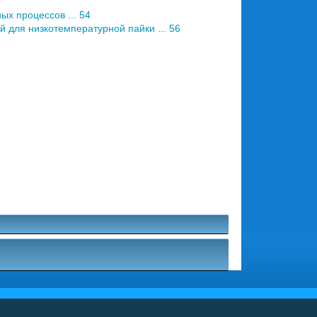
х процессов ... 54
 для низкотемпературной пайки ... 56