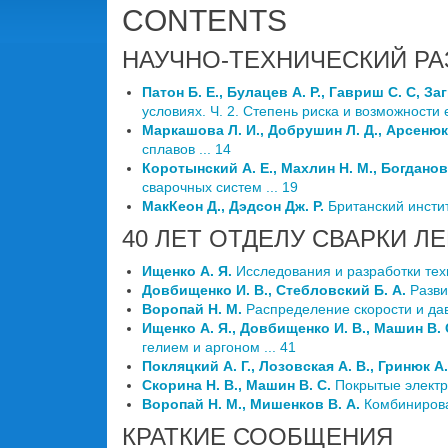
CONTENTS
НАУЧНО-ТЕХНИЧЕСКИЙ РА
Патон Б. Е., Булацев А. Р., Гавриш С. С, З
условиях. Ч. 2. Степень риска и возможности е
Маркашова Л. И., Добрушин Л. Д., Арсенюк
сплавов ... 14
Коротынский А. Е., Махлин Н. М., Богданов
сварочных систем ... 19
МакКеон Д., Дэдсон Дж. Р.
Британский инстит
40 ЛЕТ ОТДЕЛУ СВАРКИ ЛЕ
Ищенко А. Я.
Исследования и разработки техн
Довбищенко И. В., Стебловский Б. А.
Разви
Воропай Н. М.
Распределение скорости и дав
Ищенко А. Я., Довбищенко И. В., Машин В.
гелием и аргоном ... 41
Покляцкий А. Г., Лозовская А. В., Гринюк А
Скорина Н. В., Машин В. С.
Покрытые электр
Воропай Н. М., Мишенков В. А.
Комбинирова
КРАТКИЕ СООБЩЕНИЯ