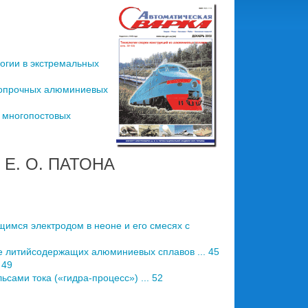
огии в экстремальных
копрочных алюминиевых
я многопостовых
Е. О. ПАТОНА
имся электродом в неоне и его смесях с
е литийсодержащих алюминиевых сплавов ... 45
 49
ами тока («гидра-процесс») ... 52