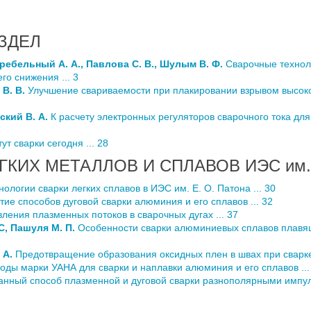
ЗДЕЛ
агребельный А. А., Павлова С. В., Шулым В. Ф.
Сварочные технол
го снижения ... 3
 В. В.
Улучшение свариваемости при плакировании взрывом высо
ский В. А.
К расчету электронных регуляторов сварочного тока дл
ут сварки сегодня ... 28
ГКИХ МЕТАЛЛОВ И СПЛАВОВ ИЭС им. 
ологии сварки легких сплавов в ИЭС им. Е. О. Патона ... 30
тие способов дуговой сварки алюминия и его сплавов ... 32
ления плазменных потоков в сварочных дугах ... 37
 С, Пашуля М. П.
Особенности сварки алюминиевых сплавов плавящ
. А.
Предотвращение образования оксидных плен в швах при сварк
оды марки УАНА для сварки и наплавки алюминия и его сплавов ...
нный способ плазменной и дуговой сварки разнополярными импульс