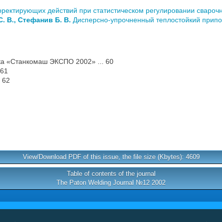
ректирующих действий при статистическом регулировании сварочны
. В., Стефанив Б. В.
Дисперсно-упрочненный теплостойкий припой
а «Станкомаш ЭКСПО 2002» ... 60
 61
 62
View/Download PDF of this issue, the file size (Kbytes): 4609
Table of contents of the journal
The Paton Welding Journal №12 2002