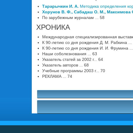
Тарарычкин И. А.
Методика определения кор
Хорунов В. Ф., Сабадаш О. М., Максимова С
По зарубежным журналам ... 58
ХРОНИКА
Международная специализированная выставк
К 90-летию со дня рождения Д. М. Рабкина ...
К 90-летию со дня рождения И. И. Фрумина ...
Наши соболезнования ... 63
Указатель статей за 2002 г... 64
Указатель авторов ... 68
Учебные программы 2003 г... 70
РЕКЛАМА ... 74