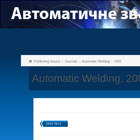
Publishing House
Journals
Automatic Welding
2002
Automatic Welding, 2
2002 №11