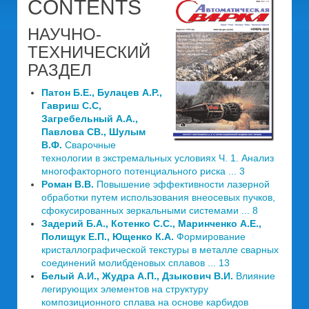
CONTENTS
НАУЧНО-
ТЕХНИЧЕСКИЙ
РАЗДЕЛ
Патон Б.Е., Булацев А.Р.,
Гавриш С.С,
Загребельный А.А.,
Павлова СВ., Шулым
В.Ф.
Сварочные
технологии в экстремальных условиях Ч. 1. Анализ
многофакторного потенциального риска ... 3
Роман В.В.
Повышение эффективности лазерной
обработки путем использования внеосевых пучков,
сфокусированных зеркальными системами ... 8
Задерий Б.А., Котенко С.С., Маринченко А.Е.,
Полищук Е.П., Ющенко К.А.
Формирование
кристаллографической текстуры в металле сварных
соединений молибденовых сплавов ... 13
Белый А.И., Жудра А.П., Дзыкович В.И.
Влияние
легирующих элементов на структуру
композиционного сплава на основе карбидов