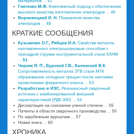
материалов ... 42
Гнатенко М.Ф.
Комплексный подход к обеспечению
высокого качества изготовления электродов ... 46
Ворновицкий И. Н.
Показатели качества
электродов ... 48
КРАТКИЕ СООБЩЕНИЯ
Кузьменко О.Г., Рябцев И.А.
Свойства металла,
наплавленного электрошлаковым способом с
присадкой стружки инструментальной стали 5ХНМ
...
51
Черняк Я. П., Бурский Г.В., Каленский В.К.
Сопротивляемость металла ЗТВ стали М76
образованию холодных трещин после наплавки
проволоками ферритного класса ... 53
Разработано в ИЭС.
Резонансный сварочный
источник с комбинированной внешней
характеристикой (РДК-300) ... 54
Диссертация на соискание ученой степени ... 55
Патенты в области сварочного производства ... 55
По зарубежным журналам ... 57
Новая книга ... 60
ХРОНИКА