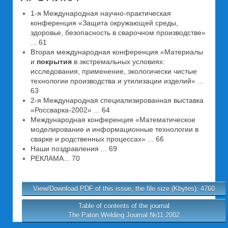
1-я Международная научно-практическая
конференция «Защита окружающей среды,
здоровье, безопасность в сварочном производстве»
... 61
Вторая международная конференция «Материалы
и
покрытия
в экстремальных условиях:
исследования, применение, экологически чистые
технологии производства и утилизации изделий» ...
63
2-я Международная специализированная выставка
«Россварка-2002» ... 64
Международная конференция «Математическое
моделирование и информационные технологии в
сварке и родственных процессах» ... 66
Наши поздравления ... 69
РЕКЛАМА... 70
View/Download PDF of this issue, the file size (Kbytes): 4760
Table of contents of the journal
The Paton Welding Journal №11 2002