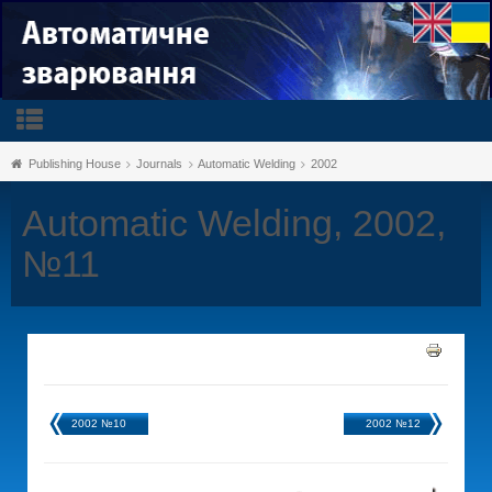
Publishing House
Journals
Automatic Welding
2002
Automatic Welding, 2002,
№11
2002 №10
2002 №12