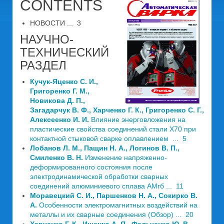
CONTENTS
НОВОСТИ ... 3
НАУЧНО-
ТЕХНИЧЕСКИЙ
РАЗДЕЛ
Кучук-Яценко С. И.,
Григоренко Г. М.,
Новикова Д. П.,
Загадарчук В. Ф., Харченко Г. К., Григоренко С. Г.,
Алексеенко И. И.
Влияние энерговложения на
пластические свойства соединений стали Х70 при
контактной стыковой сварке оплавлением ... 5
Лобанов Л. М., Пащин Н. А., Логинов В. П.,
Смиленко В. Н.
Изменение напряженно-
деформированного состояния после
электродинамической обработки сварных
соединений алюминиевого сплава АМгб ... 11
Моравецкий С. И., Паршенков Н. А., Сокирко В.
А.
Особенности электромагнитных воздействий на
металлы и их сварные соединения (Обзор) ... 20