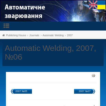
Publishing House
Journals
Automatic Welding
2007
Automatic Welding, 2007,
№06
2007 №05
2007 №07