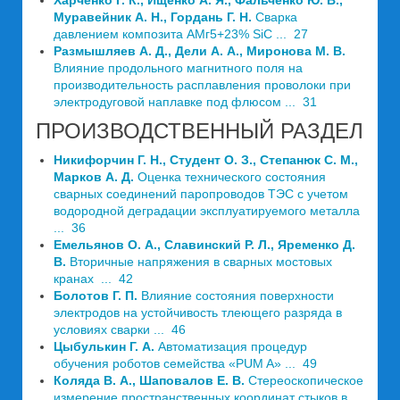
Харченко Г. К., Ищенко А. Я., Фальченко Ю. В.,
Муравейник А. Н., Гордань Г. Н.
Сварка
давлением композита АМг5+23% SiC ... 27
Размышляев А. Д., Дели А. А., Миронова М. В.
Влияние продольного магнитного поля на
производительность расплавления проволоки при
электродуговой наплавке под флюсом ... 31
ПРОИЗВОДСТВЕННЫЙ РАЗДЕЛ
Никифорчин Г. Н., Студент О. З., Степанюк С. М.,
Марков A. Д.
Оценка технического состояния
сварных соединений паропроводов ТЭС с учетом
водородной деградации эксплуатируемого металла
... 36
Емельянов О. А., Славинский Р. Л., Яременко Д.
В.
Вторичные напряжения в сварных мостовых
кранах ... 42
Болотов Г. П.
Влияние состояния поверхности
электродов на устойчивость тлеющего разряда в
условиях сварки ... 46
Цыбулькин Г. А.
Автоматизация процедур
обучения роботов семейства «PUM A» ... 49
Коляда В. А., Шаповалов Е. В.
Стереоскопическое
измерение пространственных координат стыков в