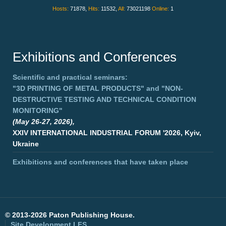
Hosts:
71878,
Hits:
11532,
All:
73021198
Online:
1
Exhibitions and Conferences
Scientific and practical seminars:
"3D PRINTING OF METAL PRODUCTS"
and
"NON-
DESTRUCTIVE TESTING AND TECHNICAL CONDITION
MONITORING"
(May 26-27, 2026),
XXIV INTERNATIONAL INDUSTRIAL FORUM '2026, Kyiv,
Ukraine
Exhibitions and conferences that have taken place
©
2013-2026 Paton Publishing House.
Site Development
LFS