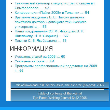
Технический семинар специалистов по сварке в г.
Симферополе ... 52
Конференция «Пайка-2008» в Тольятти ... 54
Вручение академику Б. Е. Патону диплома
почетного доктора Словацкого технического
университета ... 55
Наши поздравления (О. М. Иванцову, В. Н.
Шлепакову, Н. В. Скорине) ... 56
Памяти С. Б. Якобашвили ... 59
ИНФОРМАЦИЯ
Указатель статей за 2008 г... 60
Указатель авторов ... 64
Программы професиональной подготовки на 2009
г... 66
View/Download PDF of this issue, the file size (Kbytes): 7963
Table of contents of the journal
The Paton Welding Journal №12 2008