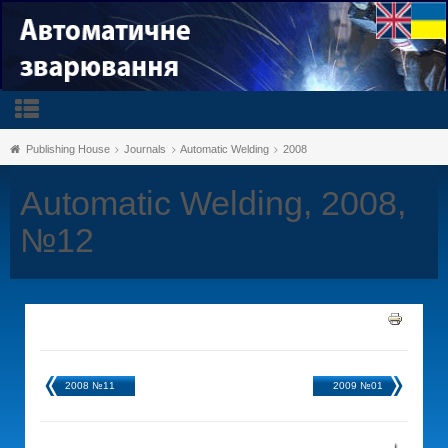
Publishing House
Journals
Automatic Welding
2008
Automatic Welding, 2008,
№12
2008 №11
2009 №01