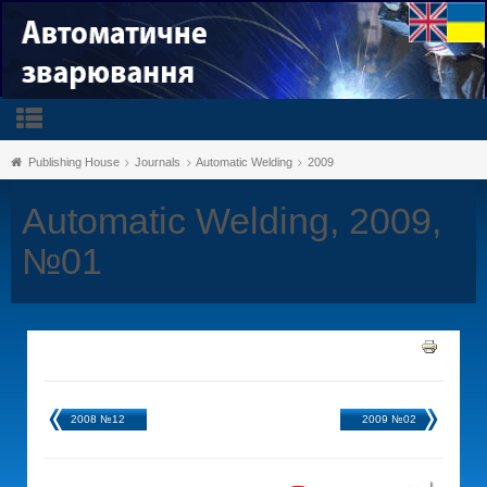
Publishing House
Journals
Automatic Welding
2009
Automatic Welding, 2009,
№01
2008 №12
2009 №02