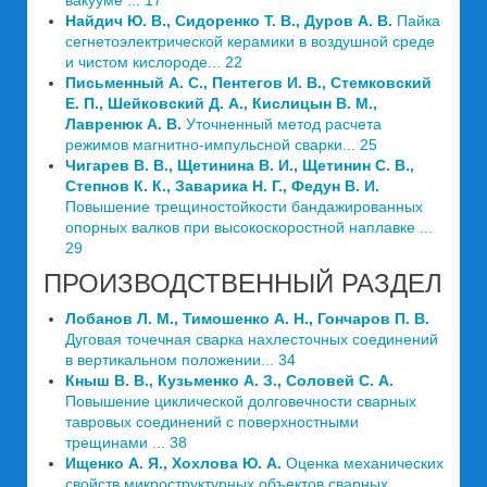
вакууме ... 17
Найдич Ю. В., Сидоренко Т. В., Дуров А. В.
Пайка
сегнетоэлектрической керамики в воздушной среде
и чистом кислороде... 22
Письменный А. С., Пентегов И. В., Стемковский
Е. П., Шейковский Д. А., Кислицын В. М.,
Лавренюк А. В.
Уточненный метод расчета
режимов магнитно-импульсной сварки... 25
Чигарев В. В., Щетинина В. И., Щетинин С. В.,
Степнов К. К., Заварика Н. Г., Федун В. И.
Повышение трещиностойкости бандажированных
опорных валков при высокоскоростной наплавке ...
29
ПРОИЗВОДСТВЕННЫЙ РАЗДЕЛ
Лобанов Л. М., Тимошенко А. Н., Гончаров П. В.
Дуговая точечная сварка нахлесточных соединений
в вертикальном положении... 34
Кныш В. В., Кузьменко А. З., Соловей С. А.
Повышение циклической долговечности сварных
тавровых соединений с поверхностными
трещинами ... 38
Ищенко А. Я., Хохлова Ю. А.
Оценка механических
свойств микроструктурных объектов сварных