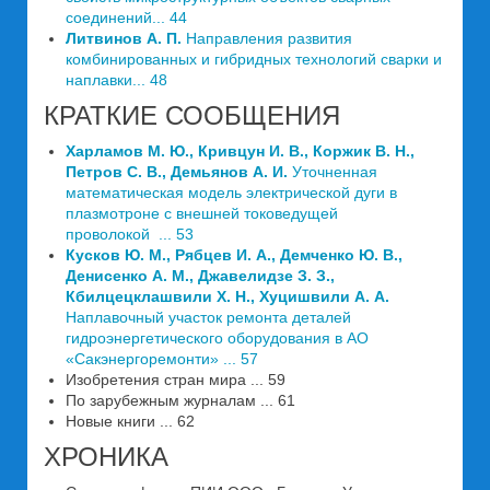
соединений... 44
Литвинов А. П.
Направления развития
комбинированных и гибридных технологий сварки и
наплавки... 48
КРАТКИЕ СООБЩЕНИЯ
Харламов М. Ю., Кривцун И. В., Коржик В. Н.,
Петров С. В., Демьянов А. И.
Уточненная
математическая модель электрической дуги в
плазмотроне с внешней токоведущей
проволокой ... 53
Кусков Ю. М., Рябцев И. А., Демченко Ю. В.,
Денисенко А. М., Джавелидзе З. З.,
Кбилцецклашвили X. Н., Хуцишвили А. А.
Наплавочный участок ремонта деталей
гидроэнергетического оборудования в АО
«Сакэнергоремонти» ... 57
Изобретения стран мира ... 59
По зарубежным журналам ... 61
Новые книги ... 62
ХРОНИКА