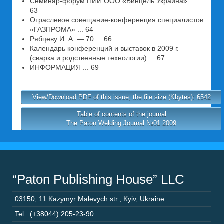
Семинар-форум ПИИ ООО «Бинцель Украина» ...
63
Отраслевое совещание-конференция специалистов
«ГАЗПРОМА» ... 64
Рябцеву И. А. — 70 ... 66
Календарь конференций и выставок в 2009 г.
(сварка и родственные технологии) ... 67
ИНФОРМАЦИЯ ... 69
View/Download PDF of this issue, the file size (Kbytes): 6542
Table of contents of the journal
The Paton Welding Journal №01 2009
“Paton Publishing House” LLC
03150
,
11 Kazymyr Malevych str.
,
Kyiv
,
Ukraine
Tel.: (+38044) 205-23-90