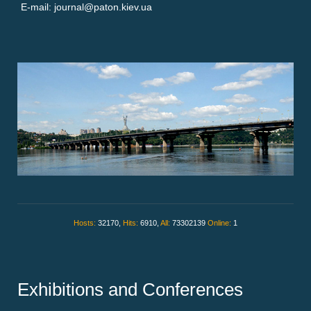
E-mail: journal@paton.kiev.ua
Hosts:
32170,
Hits:
6910,
All:
73302139
Online:
1
Exhibitions and Conferences