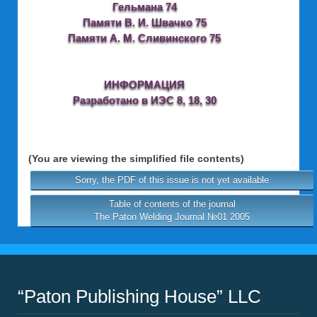
Гельмана 74
Памяти В. И. Швачко 75
Памяти А. М. Сливинского 75
ИНФОРМАЦИЯ
Разработано в ИЭС 8, 18, 30
(You are viewing the simplified file contents)
Sorry, the PDF of this issue is not yet available
Table of contents of the journal
The Paton Welding Journal №01 2005
“Paton Publishing House” LLC