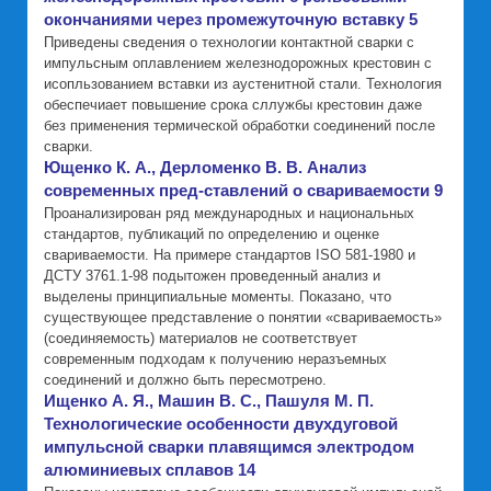
окончаниями через промежуточную вставку 5
Приведены сведения о технологии контактной сварки с
импульсным оплавлением железнодорожных крестовин с
исопльзованием вставки из аустенитной стали. Технология
обеспечиает повышение срока сллужбы крестовин даже
без применения термической обработки соединений после
сварки.
Ющенко К. А., Дерломенко В. В. Анализ
современных пред-ставлений о свариваемости 9
Проанализирован ряд международных и национальных
стандартов, публикаций по определению и оценке
свариваемости. На примере стандартов ISO 581-1980 и
ДСТУ 3761.1-98 подытожен проведенный анализ и
выделены принципиальные моменты. Показано, что
существующее представление о понятии «свариваемость»
(соединяемость) материалов не соответствует
современным подходам к получению неразъемных
соединений и должно быть пересмотрено.
Ищенко А. Я., Машин В. С., Пашуля М. П.
Технологические особенности двухдуговой
импульсной сварки плавящимся электродом
алюминиевых сплавов 14