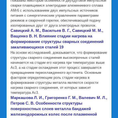
Показаны некоторые особенности двухдуговой импульсной
сварки плавящимися электродами алюминиевого сплава
АМг6 с использованием двух импульсных источников
питания с синергетическим управлением параметрами
режимов и сварочной горелки, обеспечивающей подачу
изолированных друг от друга электродных проволок.
Савицкий А. М., Васильев В. Г., Савицкий М. М.,
Ващенко В. Н. Влияние стадии нагрева на
формирование структуры сварных соединений
закаливающихся сталей 19
На основе исследований, доказывается, что формирование
структуры сварного соединения высокопрочных сталей
начинается на стадии его нагрева при температурах выше
Ас3, а на стадии охлаждения этот процесс завершается
превращением переохлажденного аустенита. Основным
фактором определяющим роль стадии нагрева в
формировании структуры металла являются скорости
нагрева сварного соединения, от которых зависит
температура Ас3.
Маркашова Л. И., Григоренко Г. М., Валевич М. Л.,
Петров С. В. Особенности структуры
поверхностных слоев металла бандажей
железнодорожных колес после плазменной