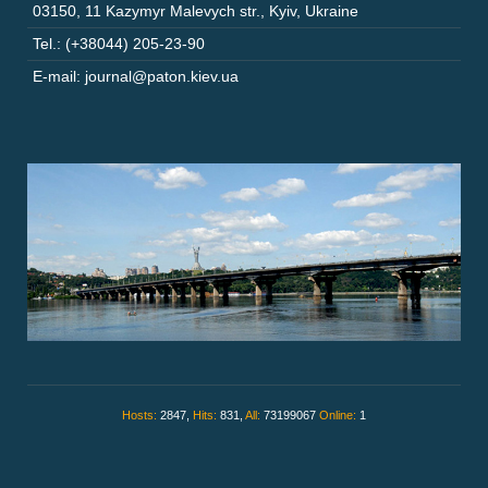
03150
,
11 Kazymyr Malevych str.
,
Kyiv
,
Ukraine
Tel.: (+38044) 205-23-90
E-mail: journal@paton.kiev.ua
Hosts:
2847,
Hits:
831,
All:
73199067
Online:
1