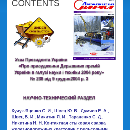
CONTENTS
Указ Президента України
«Про присудження Державних премій
України в галузі науки і техніки 2004 року»
№ 238 від 9 грудня2004 р. 3
НАУЧНО-ТЕХНИЧЕСКИЙ РАЗДЕЛ
Кучук-Яценко С. И., Швец Ю. В., Думчев Е. А.,
Швец В. И., Микитин Я. И., Тараненко С. Д.,
Никитина Н. Н. Контактная стыковая сварка
железнодорожных крестовин с рельсовыми