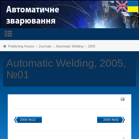
Publishing House
Journals
Automatic Welding
2005
Automatic Welding, 2005,
№01
2004 №12
2005 №02