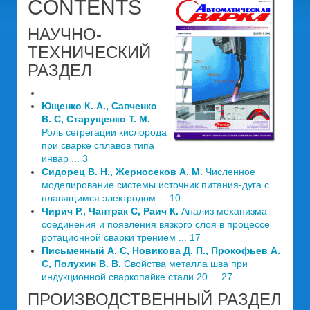
CONTENTS
НАУЧНО-
ТЕХНИЧЕСКИЙ
РАЗДЕЛ
Ющенко К. А., Савченко
В. С, Старущенко Т. М.
Роль сегрегации кислорода
при сварке сплавов типа
инвар ... 3
Сидорец В. Н., Жерносеков А. М.
Численное
моделирование системы источник питания-дуга с
плавящимся электродом ... 10
Чирич Р., Чантрак С, Раич К.
Анализ механизма
соединения и появления вязкого слоя в процессе
ротационной сварки трением ... 17
Письменный А. С, Новикова Д. П., Прокофьев А.
С, Полухин В. В.
Свойства металла шва при
индукционной сваркопайке стали 20 ... 27
ПРОИЗВОДСТВЕННЫЙ РАЗДЕЛ