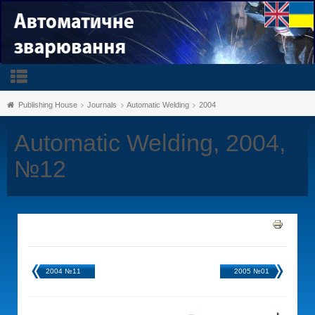
Publishing House
Journals
Automatic Welding
2004
Automatic Welding, 2004,
№12
2004 №11
2005 №01