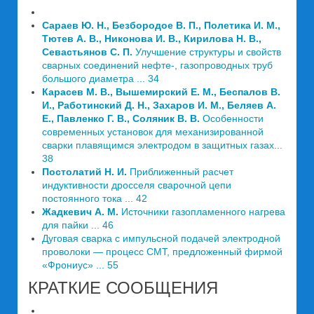
Сараев Ю. Н., Безбородое В. П., Полетика И. М.,
Тютев А. В., Никонова И. В., Кирилова Н. В.,
Севастьянов С. П.
Улучшение структуры и свойств
сварных соединений нефте-, газопроводных труб
большого диаметра ... 34
Карасев М. В., Вышемирский Е. М., Беспалов В.
И., Работинский Д. Н., Захаров И. М., Беляев А.
Е., Павленко Г. В., Соляник В. В.
Особенности
современных установок для механизированной
сварки плавящимся электродом в защитных газах...
38
Постолатий Н. И.
Приближенный расчет
индуктивности дросселя сварочной цепи
постоянного тока ... 42
Жадкевич А. М.
Источники газопламенного нагрева
для пайки ... 46
Дуговая сварка с импульсной подачей электродной
проволоки — процесс СМТ, предложенный фирмой
«Фрониус» ... 55
КРАТКИЕ СООБЩЕНИЯ