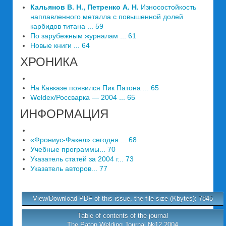
Кальянов В. Н., Петренко А. Н.
Износостойкость
наплавленного металла с повышенной долей
карбидов титана ... 59
По зарубежным журналам ... 61
Новые книги ... 64
ХРОНИКА
На Кавказе появился Пик Патона ... 65
Weldex/Россварка — 2004 ... 65
ИНФОРМАЦИЯ
«Фрониус-Факел» сегодня ... 68
Учебные программы... 70
Указатель статей за 2004 г... 73
Указатель авторов... 77
View/Download PDF of this issue, the file size (Kbytes): 7845
Table of contents of the journal
The Paton Welding Journal №12 2004